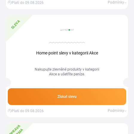
Podmínky
Platí do 09.08.2026
SLEVA
Home-point slevy v kategorii Akce
Nakupujte zlevněné produkty v kategorii
Akce a ušetříte peníze.
Získat slevu
Podmínky
Platí do 09.08.2026
D
O
P
R
A
V
A
Z
D
A
R
M