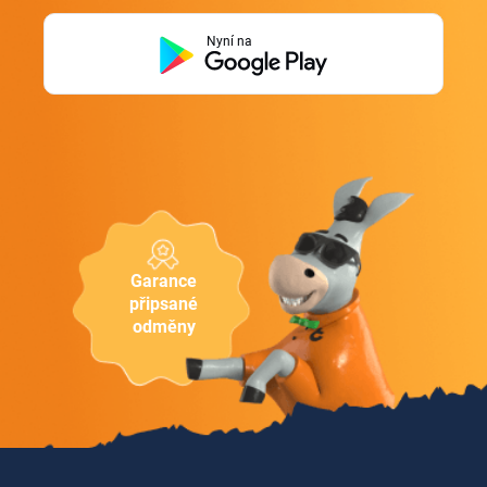
Nyní na
Garance
připsané
odměny