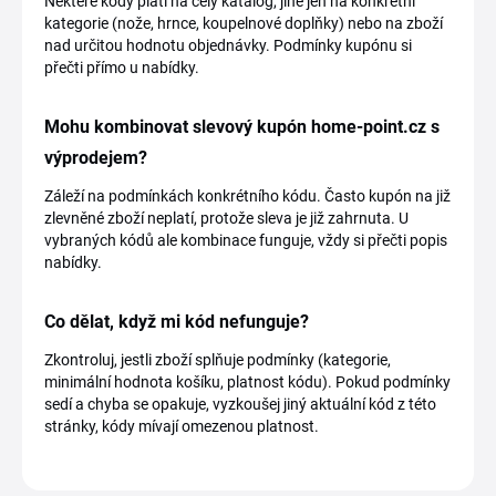
Některé kódy platí na celý katalog, jiné jen na konkrétní
kategorie (nože, hrnce, koupelnové doplňky) nebo na zboží
nad určitou hodnotu objednávky. Podmínky kupónu si
přečti přímo u nabídky.
Mohu kombinovat slevový kupón home-point.cz s
výprodejem?
Záleží na podmínkách konkrétního kódu. Často kupón na již
zlevněné zboží neplatí, protože sleva je již zahrnuta. U
vybraných kódů ale kombinace funguje, vždy si přečti popis
nabídky.
Co dělat, když mi kód nefunguje?
Zkontroluj, jestli zboží splňuje podmínky (kategorie,
minimální hodnota košíku, platnost kódu). Pokud podmínky
sedí a chyba se opakuje, vyzkoušej jiný aktuální kód z této
stránky, kódy mívají omezenou platnost.