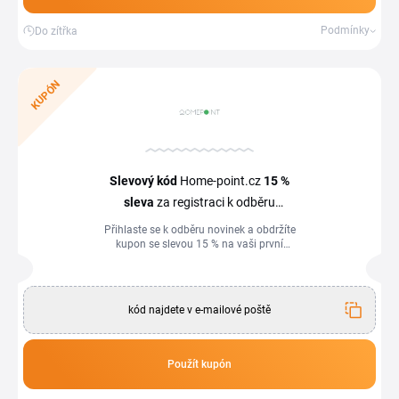
Podmínky
Do zítřka
KUPÓN
Slevový kód
Home-point.cz
15 %
sleva
za registraci k odběru
newsletteru
Přihlaste se k odběru novinek a obdržíte
kupon se slevou 15 % na vaši první
objednávku.
kód najdete v e-mailové poště
Použít kupón