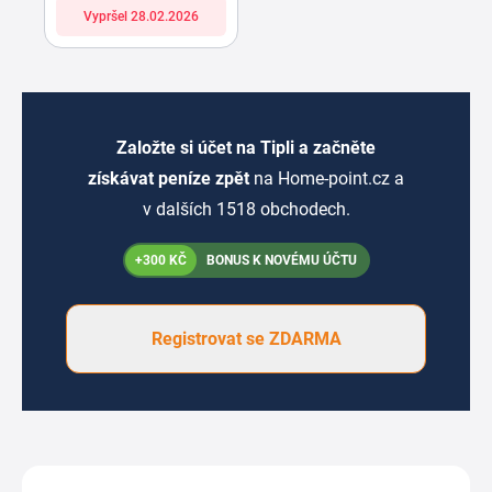
Vypršel 28.02.2026
Založte si účet na Tipli a začněte
získávat peníze zpět
na Home-point.cz a
v dalších 1518 obchodech.
+300 KČ
BONUS K NOVÉMU ÚČTU
Registrovat se ZDARMA