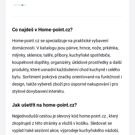
Co najdeš v Home-point.cz?
Home-point.cz se specializuje na praktické vybavení
domácnosti. V katalogu jsou pánve, hrnce, nože, prkénka,
mlýnky, sklenice, talíře, příbory, kuchyňské spotřebiče,
koupelnové doplňky, organizéry, úklidové prostředky a další
produkty, které usnadní každodenní chod kuchyně i celého
bytu. Sortiment pokrývá značky orientované na funkčnost i
design, takže vybereš zboží pro úsporné nakupování i pro
stylové dovybavení interiéru.
Jak ušetřit na home-point.cz?
Nejjednodušší cestou je slevový kód home-point.cz , který
zkopíruješ z této stránky a vložíš v košíku. Sledovat se
vyplatí také sezónní akce, výprodeje kuchyňského nádobí,