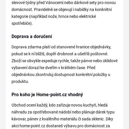
slevové týdny před Vánocemi nebo dárkové sety pro novou
domácnost. Pravidelně se objevují i nabídky na konkrétní
kategorie (například nože, hrnce nebo elektrické
spotřebiče).
Doprava a doručení
Doprava zdarma platí od stanovené hranice objednávky,
pokud se k ní blížíš, doplň drobnost a ušetříš poštovné.
Zboží se obvykle expeduje rychle, takže pánve nebo úklidové
vybavení dorazí ke dveřím v krátkém čase. Před
objednávkou zkontroluj dostupnost konkrétní položky u
produktu.
Pro koho je Home-point.cz vhodný
Obchod ocení každý, kdo zařizuje novou kuchyň, hledá
náhradu za opotřebované nádobí nebo plánuje dárek typu
kávovar, pánev z kvalitního materiálu či sada sklenic. Díky
akci home-point.cz dostaneš výbavu pro domácnost za