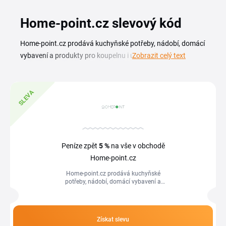
Home-point.cz slevový kód
Home-point.cz prodává kuchyňské potřeby, nádobí, domácí
vybavení a produkty pro koupelnu i úklid, a se slevovým
Zobrazit celý text
kódem home-point.cz nakoupíš výhodněji. Najdeš tu pánve,
hrnce, sklenice, příbory, organizéry i čisticí pomůcky pro
každodenní chod kuchyně, jídelny a celého bytu. Aktuální
SLEVA
slevový kupón home-point.cz stáhneš na této stránce a
vložíš do pole pro kód v košíku, bez registrace nebo
dlouhého hledání. Doprava zdarma platí od stanovené
částky a zboží míří k tobě v krátkém termínu. Pokud sháníš
Peníze zpět
5 %
na vše v obchodě
vybavení do nového bytu nebo doplňky pro domov, sleva
Home-point.cz
home-point.cz ti pomůže snížit cenu objednávky.
Home-point.cz prodává kuchyňské
potřeby, nádobí, domácí vybavení a
produkty pro koupelnu i úklid, a se
slevovým kódem home-point.cz
nakoupíš...
Získat slevu