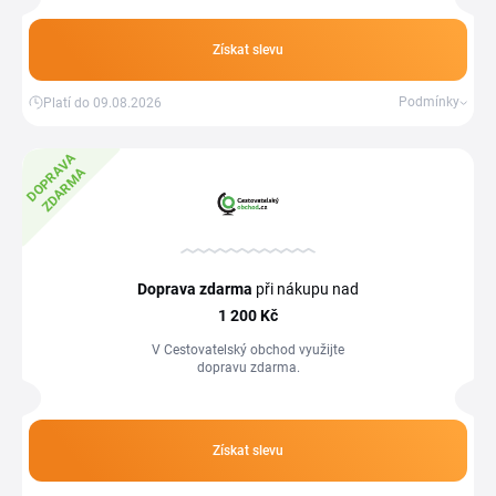
Získat slevu
Podmínky
Platí do 09.08.2026
D
O
P
R
A
V
A
Z
D
A
R
M
A
Doprava zdarma
při nákupu nad
1
200 Kč
V Cestovatelský obchod využijte
dopravu zdarma.
Získat slevu