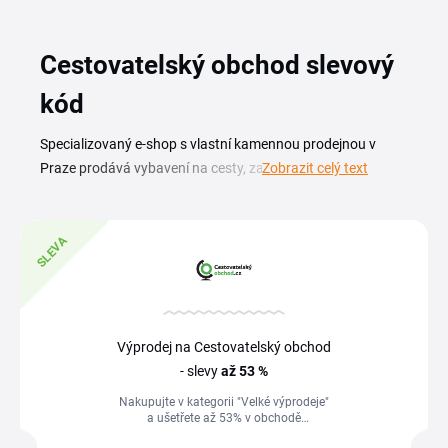
Cestovatelský obchod slevový
kód
Specializovaný e-shop s vlastní kamennou prodejnou v
Praze prodává vybavení na cesty, zavazadla, organizéry,
Zobrazit celý text
repelenty, moskytiéry, cestovní zámky i elektroniku. Se
slevovým kódem Cestovatelský obchod nakoupíš pláštěnky,
obaly na kufry, cestovní lékárničky i drobné dárky pro
SLEVA
cestovatele za výhodnější ceny. Největší úspory vychází na
kufry a cestovní batohy, kde se sezónní akce a slevové
kupóny Cestovatelský obchod nejčastěji překrývají s
výprodejovými nabídkami. Slevy na drobné doplňky,
Výprodej na Cestovatelský obchod
repelenty nebo cestovní elektroniku se na stránce průběžně
- slevy
až 53 %
mění celý rok.
Nakupujte v kategorii "Velké výprodeje"
a ušetřete až 53% v obchodě
Cestovatelský obchod.