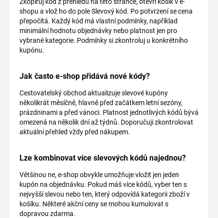
Zkopíruj kód z přehledu na této stránce, otevři košík v e-
shopu a vlož ho do pole Slevový kód. Po potvrzení se cena
přepočítá. Každý kód má vlastní podmínky, například
minimální hodnotu objednávky nebo platnost jen pro
vybrané kategorie. Podmínky si zkontroluj u konkrétního
kupónu.
Jak často e-shop přidává nové kódy?
Cestovatelský obchod aktualizuje slevové kupóny
několikrát měsíčně, hlavně před začátkem letní sezóny,
prázdninami a před vánoci. Platnost jednotlivých kódů bývá
omezená na několik dní až týdnů. Doporučuji zkontrolovat
aktuální přehled vždy před nákupem.
Lze kombinovat více slevových kódů najednou?
Většinou ne, e-shop obvykle umožňuje vložit jen jeden
kupón na objednávku. Pokud máš více kódů, vyber ten s
nejvyšší slevou nebo ten, který odpovídá kategorii zboží v
košíku. Některé akční ceny se mohou kumulovat s
dopravou zdarma.