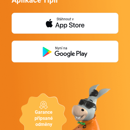
Aplikace Tipli
Stáhnout v
Nyní na
Garance
připsané
odměny