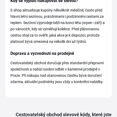
Kdy se vyplatí nakupovat se slevou?
E-shop aktualizuje kupóny několikrát měsíčně, často před
hlavní letní sezónou, prázdninami i podzimními cestami za
teplem. Sezónní výprodeje běží na konci léta (srpen–září) a
po vánocích, kdy se vyměňují kolekce. Před plánovanou
cestou stojí za to ověřit, jaká akce je k dispozici, protože
platnost bývá omezená na několik dní až týdnů.
Doprava a vyzvednutí na prodejně
Cestovatelský obchod doručuje přes standardní přepravní
společnosti a nabízí osobní odběr v kamenné prodejně v
Praze. Při nákupu nad stanovenou částku bývá doručení
zdarma, aktuální podmínky jsou vždy u konkrétní nabídky.
Cestovatelský obchod slevové kódy, které jste