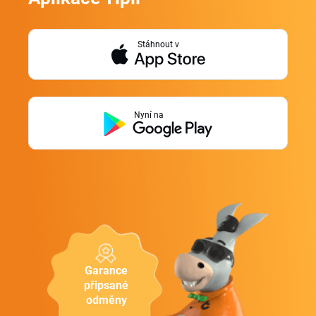
Stáhnout v
Nyní na
Garance
připsané
odměny