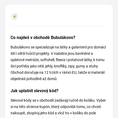
Co najdeš v obchodě Bubulákovo?
Bubulákovo se specializuje na látky a galanterii pro domácí
šití i větší tvůrčí projekty. V nabídce jsou bavlněné a
úpletové metráže, softshell, fleece i potahové látky, k tomu
šicí potřeby jako nitě, jehly, knoflíky, zipy, gumy a stuhy.
Obchod doručuje na 12 trzích v rámci EU, takže si materiál
objednáš pohodlně až domů.
Jak uplatnit slevový kód?
Slevové kódy se v obchodě zadávají ručně do košíku. Vyber
si na této stránce kupón, který odpovídá tomu, co chceš
nakoupit, zkopíruj jeho kód a vlož ho v košíku do pole