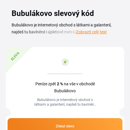
Bubulákovo slevový kód
Bubulákovo je internetový obchod s látkami a galanterií,
najdeš tu bavlněné i úpletové metráže, nitě, knoflíky, zipy,
Zobrazit celý text
stuhy a další šicí potřeby pro šití i kreativní tvoření. Aktuální
bubulákovo sleva a ověřené slevové kódy na této stránce ti
pomůžou pořídit materiál za příznivější cenu. Na této
SLEVA
stránce najdeš přehled aktuálních kupónů a akcí obchodu.
Stačí vybrat nabídku, zkopírovat kód a vložit ho v košíku do
pole Slevový kód ještě před dokončením objednávky. Díky
tomu nakoupíš metráž i galanterii výhodněji a ušetříš na
Peníze zpět
2 %
na vše v obchodě
celém nákupu.
Bubulákovo
Bubulákovo je internetový obchod s
látkami a galanterií, najdeš tu bavlněné
i úpletové metráže, nitě, knoflíky, zipy,
stuhy a další šicí potřeby...
Získat slevu