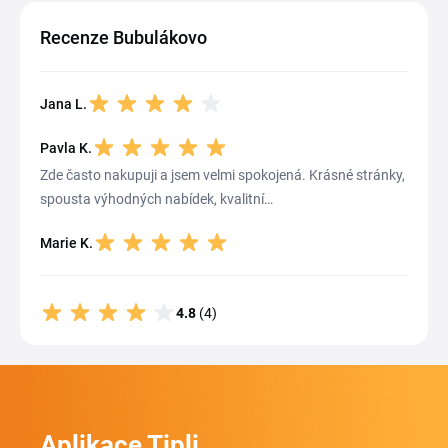
Recenze Bubulákovo
Jana L.
Pavla K.
Zde často nakupuji a jsem velmi spokojená. Krásné stránky,
spousta výhodných nabídek, kvalitní…
Marie K.
4.8
(4)
Aplikace Tipli