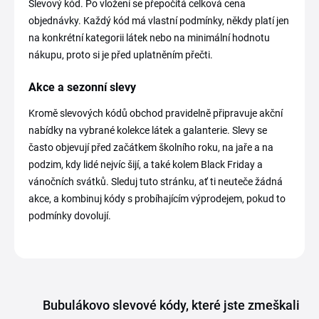
Slevový kód. Po vložení se přepočítá celková cena
objednávky. Každý kód má vlastní podmínky, někdy platí jen
na konkrétní kategorii látek nebo na minimální hodnotu
nákupu, proto si je před uplatněním přečti.
Akce a sezonní slevy
Kromě slevových kódů obchod pravidelně připravuje akční
nabídky na vybrané kolekce látek a galanterie. Slevy se
často objevují před začátkem školního roku, na jaře a na
podzim, kdy lidé nejvíc šijí, a také kolem Black Friday a
vánočních svátků. Sleduj tuto stránku, ať ti neuteče žádná
akce, a kombinuj kódy s probíhajícím výprodejem, pokud to
podmínky dovolují.
Bubulákovo slevové kódy, které jste zmeškali