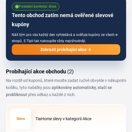
výhodnější objednávku.
Poslední kontrola: dnes
Tento obchod zatím nemá ověřené slevové
kupóny
Náš tým pro vás každý den vyhledává a ověřuje kupóny ze všech e-
shopů.
S Tipli tak nakoupíte vždy nejvýhodněji.
Zobrazit probíhající akce
Probíhající akce obchodu
(2)
Na rozdíl od kuponů, které musíte zadat ručně obvykle v nákupním
košíku, tyto nabídky jsou
aplikovány automaticky, stačí se
prokliknout
přes odkaz u každé z nich.
TiaHome slevy v kategorii Akce
Sleva