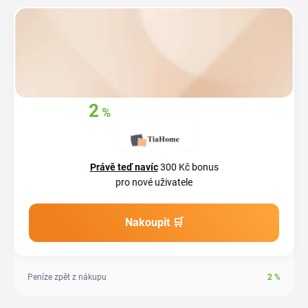
2
%
Získejte zpět
z
vašich nákupů
Právě teď navíc
300 Kč bonus
pro nové uživatele
Nakoupit 🛒
Peníze zpět z nákupu
2
%