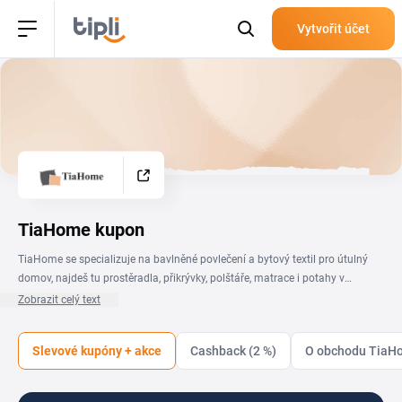
Vytvořit účet
TiaHome kupon
TiaHome se specializuje na bavlněné povlečení a bytový textil pro útulný
domov, najdeš tu prostěradla, přikrývky, polštáře, matrace i potahy v
různých designech. Se slevovým kódem TiaHome pořídíš vybavení do
Zobrazit celý text
ložnice za výhodnější cenu a domácnost doplníš o stylové bytové doplňky.
Na této stránce ti držíme přehled slevových kódů a akcí, které ti pomůžou
Slevové kupóny + akce
Cashback (2 %)
O obchodu TiaH
ušetřit při nákupu textilu pro celou domácnost. Stačí vybrat platný slevový
kód TiaHome, zkopírovat ho a vložit v košíku do pole pro kupón před
dokončením objednávky. Tak proměníš nákup povlečení a doplňků ve