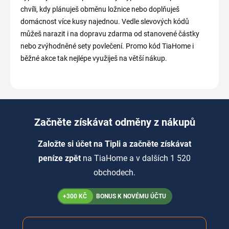
chvíli, kdy plánuješ obměnu ložnice nebo doplňuješ
domácnost více kusy najednou. Vedle slevových kódů
můžeš narazit i na dopravu zdarma od stanovené částky
nebo zvýhodněné sety povlečení. Promo kód TiaHome i
běžné akce tak nejlépe využiješ na větší nákup.
Začněte získávat odměny z nákupů
Založte si účet na Tipli a začněte získávat
peníze zpět
na TiaHome a v dalších 1 520
obchodech.
+300 KČ
BONUS K NOVÉMU ÚČTU