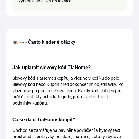
vybereš ladící set do ložnice.
Často kladené otázky
Jak uplatnit slevový kód TiaHome?
Slevový kód TiaHome zkopíruj a vlož ho v košíku do pole
Slevový kód nebo Kupón před dokončením objednávky. Po
vložení se přepočítá celková cena. Každý kód platí jen pro
určité produkty nebo kategorie, proto si zkontroluj
podmínky kupónu.
Co se dá u TiaHome koupit?
Obchod se zaměřuje na bavlněné povlečení a bytový textil,
prostěradla, přikrývky, polštáře, matrace, potahy i bytové