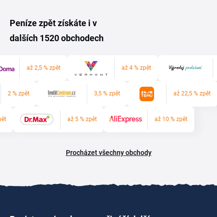
Peníze zpět získáte i v
dalších 1520 obchodech
až 2,5 % zpět
až 4 % zpět
2 % zpět
3,5 % zpět
až 22,5 % zpět
pět
až 5 % zpět
až 10 % zpět
Procházet všechny obchody