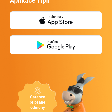
Aplikace Tipli
Stáhnout v
Nyní na
Garance
připsané
odměny