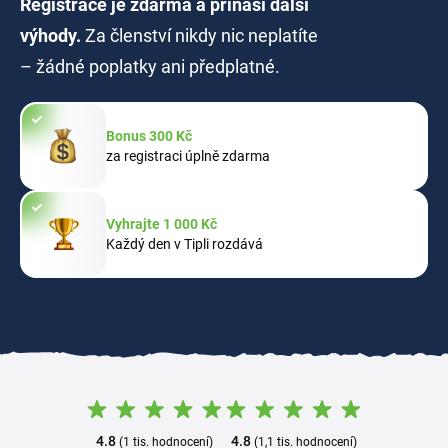
Registrace je zdarma a přináší další
výhody.
Za členství nikdy nic neplatíte
– žádné poplatky ani předplatné.
Bonus 300 Kč
za registraci úplně zdarma
Vyhrajte 1 000 Kč
Každý den v Tipli rozdává
4.8
4.8
(1 tis. hodnocení)
(1,1 tis. hodnocení)