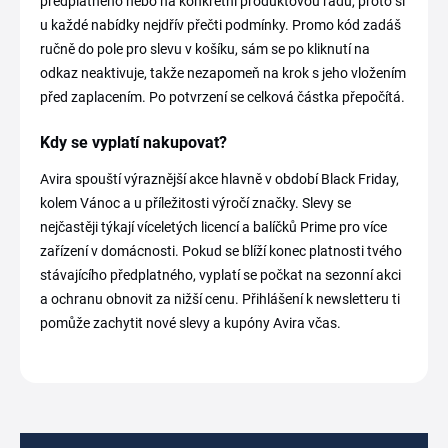
předplatného nebo na konkrétní produktovou řadu, proto si
u každé nabídky nejdřív přečti podmínky. Promo kód zadáš
ručně do pole pro slevu v košíku, sám se po kliknutí na
odkaz neaktivuje, takže nezapomeň na krok s jeho vložením
před zaplacením. Po potvrzení se celková částka přepočítá.
Kdy se vyplatí nakupovat?
Avira spouští výraznější akce hlavně v období Black Friday,
kolem Vánoc a u příležitosti výročí značky. Slevy se
nejčastěji týkají víceletých licencí a balíčků Prime pro více
zařízení v domácnosti. Pokud se blíží konec platnosti tvého
stávajícího předplatného, vyplatí se počkat na sezonní akci
a ochranu obnovit za nižší cenu. Přihlášení k newsletteru ti
pomůže zachytit nové slevy a kupóny Avira včas.