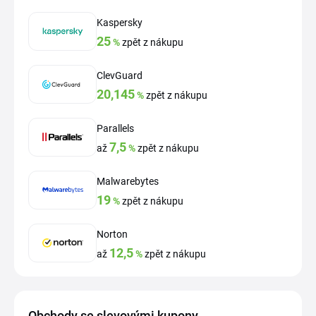
Kaspersky
25
%
zpět z nákupu
ClevGuard
20,145
%
zpět z nákupu
Parallels
7,5
až
%
zpět z nákupu
Malwarebytes
19
%
zpět z nákupu
Norton
12,5
až
%
zpět z nákupu
Obchody se slevovými kupony