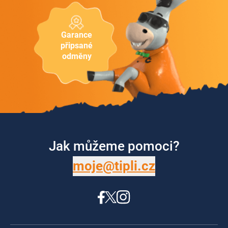
Garance
připsané
odměny
Jak můžeme pomoci?
moje@tipli.cz