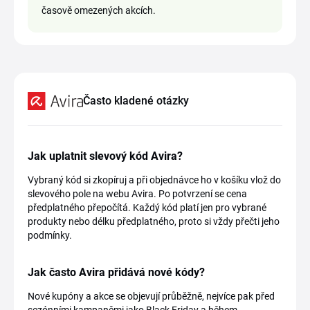
časově omezených akcích.
Často kladené otázky
Jak uplatnit slevový kód Avira?
Vybraný kód si zkopíruj a při objednávce ho v košíku vlož do
slevového pole na webu Avira. Po potvrzení se cena
předplatného přepočítá. Každý kód platí jen pro vybrané
produkty nebo délku předplatného, proto si vždy přečti jeho
podmínky.
Jak často Avira přidává nové kódy?
Nové kupóny a akce se objevují průběžně, nejvíce pak před
sezónními kampaněmi jako Black Friday a během