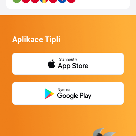
Aplikace Tipli
Stáhnout v
Nyní na