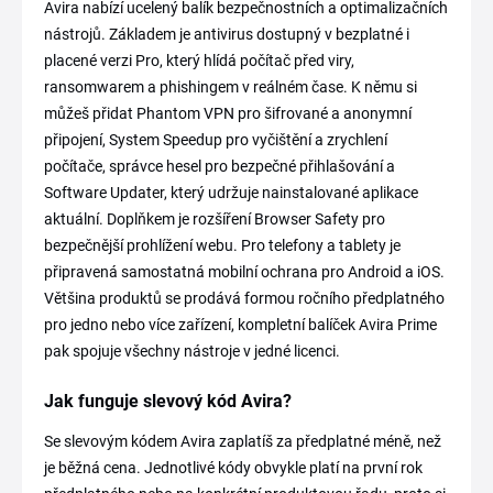
Avira nabízí ucelený balík bezpečnostních a optimalizačních
nástrojů. Základem je antivirus dostupný v bezplatné i
placené verzi Pro, který hlídá počítač před viry,
ransomwarem a phishingem v reálném čase. K němu si
můžeš přidat Phantom VPN pro šifrované a anonymní
připojení, System Speedup pro vyčištění a zrychlení
počítače, správce hesel pro bezpečné přihlašování a
Software Updater, který udržuje nainstalované aplikace
aktuální. Doplňkem je rozšíření Browser Safety pro
bezpečnější prohlížení webu. Pro telefony a tablety je
připravená samostatná mobilní ochrana pro Android a iOS.
Většina produktů se prodává formou ročního předplatného
pro jedno nebo více zařízení, kompletní balíček Avira Prime
pak spojuje všechny nástroje v jedné licenci.
Jak funguje slevový kód Avira?
Se slevovým kódem Avira zaplatíš za předplatné méně, než
je běžná cena. Jednotlivé kódy obvykle platí na první rok