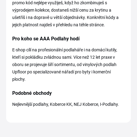
promo kód nejlépe využiješ, když ho zkombinuješ s
výprodejem kolekce, dostaneš nižší cenu za krytinu a
ušetříš i na dopravě u větší objednávky. Konkrétní kódy a
jejich platnost najdeš v přehledu na téhle stránce.
Pro koho se AAA Podlahy hodí
E-shop cílí na profesionální podlaháře i na domácí kutily,
kteří si pokládku zvládnou sami. Více než 12 let praxe v
oboru se projevuje šíří sortimentu, od vinylových podlah
Upfloor po specializované nářadí pro byty i komerční
plochy.
Podobné obchody
Nejlevnější podlahy, Koberce KK, NEJ Koberce, I-Podlahy.