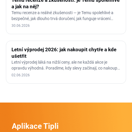
Temu recenze a zkušenosti: je Temu spolehlivé
a jak na něj?
Temu recenze a reálné zkušenosti — je Temu spolehlivé a
bezpečné, jak dlouho trvá doručení, jak funguje vrácení
zboží a…
30.06.2026
Letní výprodej 2026: jak nakoupit chytře a kde
ušetřit
Letní výprodej láká na nižší ceny, ale ne každá akce je
opravdu výhodná. Poradíme, kdy slevy začínají, co nakoupit
a…
02.06.2026
Aplikace Tipli