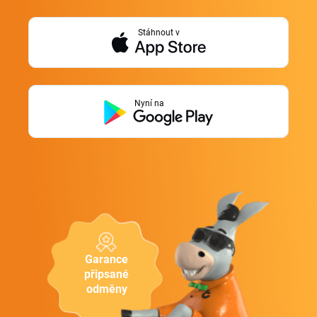
Stáhnout v
Nyní na
Garance
připsané
odměny