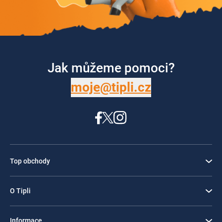
Jak můžeme pomoci?
moje@tipli.cz
Top obchody
O Tipli
Informace