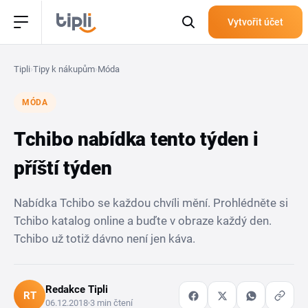
Vytvořit účet
Tipli
›
Tipy k nákupům
›
Móda
MÓDA
Tchibo nabídka tento týden i
příští týden
Nabídka Tchibo se každou chvíli mění. Prohlédněte si
Tchibo katalog online a buďte v obraze každý den.
Tchibo už totiž dávno není jen káva.
Redakce Tipli
RT
06.12.2018
3 min čtení