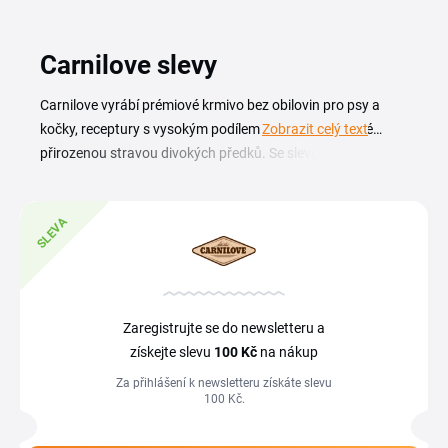
Carnilove slevy
Carnilove vyrábí prémiové krmivo bez obilovin pro psy a
kočky, receptury s vysokým podílem masa inspirované
Zobrazit celý text
přirozenou stravou divokých předků. Se slevovým kódem
Carnilove pořídíš granule, konzervy i pamlsky pro svého
mazlíčka za výhodnější cenu a snadno přepneš mazlíčka na
SLEVA
stravu blízkou jeho instinktům. Na této stránce najdeš
aktuální slevové kódy a akce Carnilove pohromadě. Stačí
vybrat kupón, který odpovídá tvému nákupu, zkopírovat ho
a vložit v košíku. Kromě jednorázových kódů Carnilove
pravidelně spouští sezonní slevy a akce na granule i mokré
Zaregistrujte se do newsletteru a
krmivo, takže se vyplatí stránku sledovat před každým
získejte slevu
100 Kč
na nákup
větším nákupem.
Za přihlášení k newsletteru získáte slevu
100 Kč.