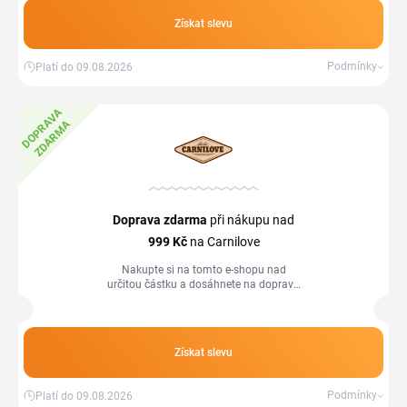
Získat slevu
Podmínky
Platí do 09.08.2026
D
O
P
R
A
V
A
Z
D
A
R
M
A
Doprava zdarma
při nákupu nad
999 Kč
na Carnilove
Nakupte si na tomto e-shopu nad
určitou částku a dosáhnete na dopravu
zdarma.
Získat slevu
Podmínky
Platí do 09.08.2026