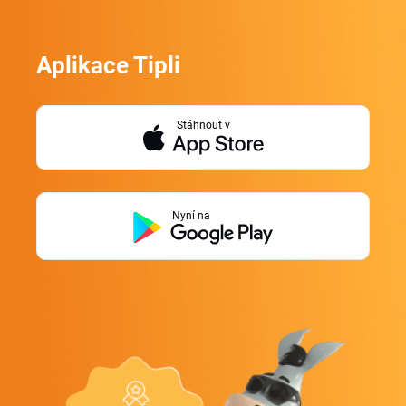
Aplikace Tipli
Stáhnout v
Nyní na