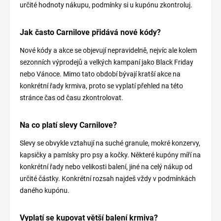
určité hodnoty nákupu, podmínky si u kupónu zkontroluj.
Jak často Carnilove přidává nové kódy?
Nové kódy a akce se objevují nepravidelně, nejvíc ale kolem
sezonních výprodejů a velkých kampaní jako Black Friday
nebo Vánoce. Mimo tato období bývají kratší akce na
konkrétní řady krmiva, proto se vyplatí přehled na této
stránce čas od času zkontrolovat.
Na co platí slevy Carnilove?
Slevy se obvykle vztahují na suché granule, mokré konzervy,
kapsičky a pamlsky pro psy a kočky. Některé kupóny míří na
konkrétní řady nebo velikosti balení, jiné na celý nákup od
určité částky. Konkrétní rozsah najdeš vždy v podmínkách
daného kupónu.
Vyplatí se kupovat větší balení krmiva?