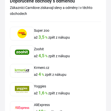
Doporučené obchody s odměnou
Zákazníci Carnilove získavají slevy a odměny i v těchto
obchodech
Super zoo
3,5
až
%
zpět z nákupu
Zoohit
4,5
až
%
zpět z nákupu
Krmeni.cz
4
až
%
zpět z nákupu
Yoggies
1,6
až
%
zpět z nákupu
AliExpress