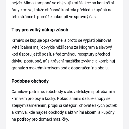
nejvíc. Mimo kampaně se objevují kratší akce na konkrétní
řady krmiva, takže občasná kontrola přehledu kupónů na
této stránce ti pomůže nakoupit ve správný čas.
Tipy pro velký nákup zásob
Krmivo se kupuje opakovaně, a proto se vyplatí plánovat.
Větší balení mají obvykle nižší cenu za kilogram a slevový
kód úsporu ještě posílí. Před změnou receptury přechod
dávkuj postupně, ať si trávení mazlíčka zvykne, a kombinuj
granule s mokrým krmivem podle doporučení na obalu.
Podobne obchody
Carnilove patří mezi obchody s chovatelskými potřebami a
krmivem pro psy a kočky. Pokud sháníš další e-shopy se
stejným zaměřením, projdi si kategorii chovatelských potřeb
a krmiva, kde najdeš obchody s aktivními akcemi a kupóny
na potřeby pro domácí mazlíčky.