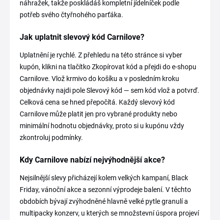
náhražek, takže poskládáš kompletní jídelníček podle
potřeb svého čtyřnohého parťáka.
Jak uplatnit slevový kód Carnilove?
Uplatnění je rychlé. Z přehledu na této stránce si vyber
kupón, klikni na tlačítko Zkopírovat kód a přejdi do e-shopu
Carnilove. Vlož krmivo do košíku a v posledním kroku
objednávky najdi pole Slevový kód — sem kód vlož a potvrď.
Celková cena se hned přepočítá. Každý slevový kód
Carnilove může platit jen pro vybrané produkty nebo
minimální hodnotu objednávky, proto si u kupónu vždy
zkontroluj podmínky.
Kdy Carnilove nabízí nejvýhodnější akce?
Nejsilnější slevy přicházejí kolem velkých kampaní, Black
Friday, vánoční akce a sezonní výprodeje balení. V těchto
obdobích bývají zvýhodněné hlavně velké pytle granulí a
multipacky konzerv, u kterých se množstevní úspora projeví