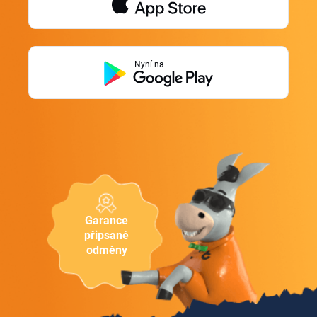
Nyní na
Garance
připsané
odměny