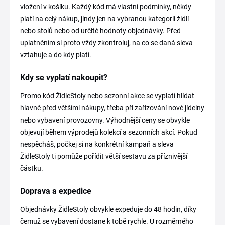
vložení v košíku. Každý kód má vlastní podmínky, někdy
platí na celý nákup, jindy jen na vybranou kategorii židlí
nebo stolů nebo od určité hodnoty objednávky. Před
uplatněním si proto vždy zkontroluj, na co se daná sleva
vztahuje a do kdy platí.
Kdy se vyplatí nakoupit?
Promo kód ŽidleStoly nebo sezonní akce se vyplatí hlídat
hlavně před většími nákupy, třeba při zařizování nové jídelny
nebo vybavení provozovny. Výhodnější ceny se obvykle
objevují během výprodejů kolekcí a sezonních akcí. Pokud
nespěcháš, počkej si na konkrétní kampaň a sleva
ŽidleStoly ti pomůže pořídit větší sestavu za příznivější
částku.
Doprava a expedice
Objednávky ŽidleStoly obvykle expeduje do 48 hodin, díky
čemuž se vybavení dostane k tobě rychle. U rozměrného