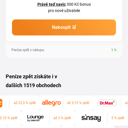
Právě teď navíc
300 Kč bonus
pro nové uživatele
Nakoupit 🛒
Peníze zpět z nákupu
1
%
Peníze zpět získáte i v
dalších 1519 obchodech
až 22,5 % zpět
až 3,15 % zpět
a
ž 10 % zpět
až 3 % zpět
5 % zpět