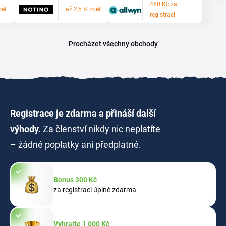
450 Kč za
pět
až 2,5 % zpět
registraci
Procházet všechny obchody
Registrace je zdarma a přináší další
výhody.
Za členství nikdy nic neplatíte
– žádné poplatky ani předplatné.
Bonus 300 Kč
za registraci úplně zdarma
Vyhrajte 1 000 Kč