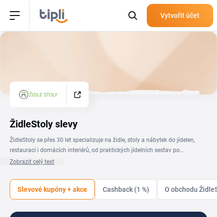
Vytvořit účet
ŽidleStoly slevy
ŽidleStoly se přes 30 let specializuje na židle, stoly a nábytek do jídelen,
restaurací i domácích interiérů, od praktických jídelních sestav po
designové kousky. Se slevovým kódem ŽidleStoly pořídíš restaurační i
Zobrazit celý text
bytové vybavení za výhodnější cenu a objednávku obvykle expedují do 48
hodin. Na této stránce najdeš aktuální slevové kupóny, akce a promo kódy
Slevové kupóny + akce
Cashback (1 %)
O obchodu ŽidleS
ŽidleStoly přehledně na jednom místě. Stačí vybrat platnou nabídku,
zkopírovat kód a vložit ho v košíku, sleva se uplatní před dokončením
objednávky. Sleduj stránku, ať ti neuteče žádná akce na židle a stoly.