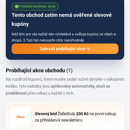
Poslední kontrola: dnes
Tento obchod zatím nemá ověřené slevové
kupóny
Náš tým pro vás každý den vyhledává a ověřuje kupóny ze všech e-
shopů.
S Tipli tak nakoupíte vždy nejvýhodněji.
Zobrazit probíhající akce
Probíhající akce obchodu
(1)
Na rozdíl od kuponů, které musíte zadat ručně obvykle v nákupním
košíku, tyto nabídky jsou
aplikovány automaticky, stačí se
prokliknout
přes odkaz u každé z nich.
Slevový kód
ŽidleStoly
200 Kč
na první nákup
Sleva
za přihlášení k newsletteru