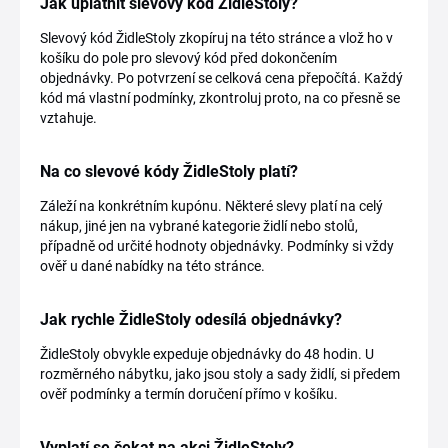
Jak uplatnit slevový kód ŽidleStoly?
Slevový kód ŽidleStoly zkopíruj na této stránce a vlož ho v
košíku do pole pro slevový kód před dokončením
objednávky. Po potvrzení se celková cena přepočítá. Každý
kód má vlastní podmínky, zkontroluj proto, na co přesně se
vztahuje.
Na co slevové kódy ŽidleStoly platí?
Záleží na konkrétním kupónu. Některé slevy platí na celý
nákup, jiné jen na vybrané kategorie židlí nebo stolů,
případně od určité hodnoty objednávky. Podmínky si vždy
ověř u dané nabídky na této stránce.
Jak rychle ŽidleStoly odesílá objednávky?
ŽidleStoly obvykle expeduje objednávky do 48 hodin. U
rozměrného nábytku, jako jsou stoly a sady židlí, si předem
ověř podmínky a termín doručení přímo v košíku.
Vyplatí se čekat na akci ŽidleStoly?