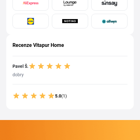
Recenze Vitapur Home
Pavel Š.
dobry
5.0
(1)