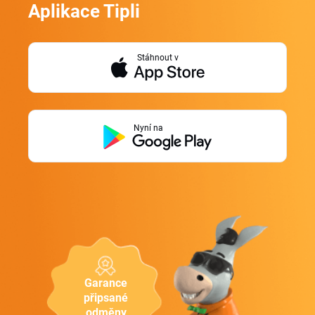
Aplikace Tipli
Stáhnout v
Nyní na
Garance
připsané
odměny