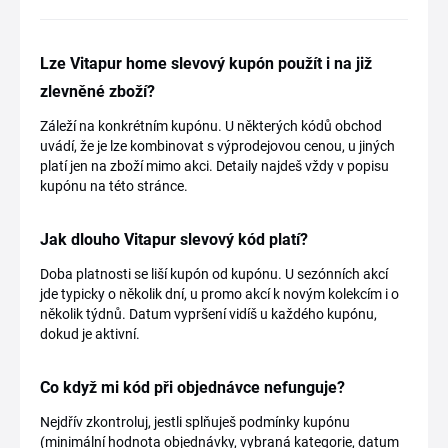
Lze Vitapur home slevový kupón použít i na již
zlevněné zboží?
Záleží na konkrétním kupónu. U některých kódů obchod
uvádí, že je lze kombinovat s výprodejovou cenou, u jiných
platí jen na zboží mimo akci. Detaily najdeš vždy v popisu
kupónu na této stránce.
Jak dlouho Vitapur slevový kód platí?
Doba platnosti se liší kupón od kupónu. U sezónních akcí
jde typicky o několik dní, u promo akcí k novým kolekcím i o
několik týdnů. Datum vypršení vidíš u každého kupónu,
dokud je aktivní.
Co když mi kód při objednávce nefunguje?
Nejdřív zkontroluj, jestli splňuješ podmínky kupónu
(minimální hodnota objednávky, vybraná kategorie, datum