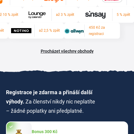
ž 10 % zpět
až 3 % zpět
5 % zpět
450 Kč za
pět
až 2,5 % zpět
registraci
Procházet všechny obchody
Registrace je zdarma a přináší další
výhody.
Za členství nikdy nic neplatíte
– žádné poplatky ani předplatné.
Bonus 300 Kč