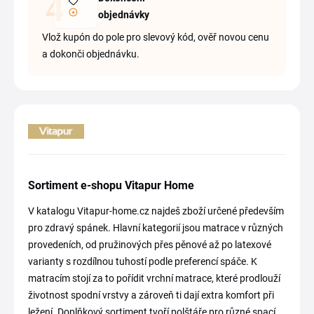
objednávky
Vlož kupón do pole pro slevový kód, ověř novou cenu
a dokonči objednávku.
Sortiment e-shopu Vitapur Home
V katalogu Vitapur-home.cz najdeš zboží určené především
pro zdravý spánek. Hlavní kategorií jsou matrace v různých
provedeních, od pružinových přes pěnové až po latexové
varianty s rozdílnou tuhostí podle preferencí spáče. K
matracím stojí za to pořídit vrchní matrace, které prodlouží
životnost spodní vrstvy a zároveň ti dají extra komfort při
ležení. Doplňkový sortiment tvoří polštáře pro různé spací