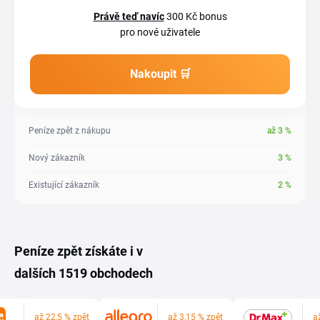
Právě teď navíc
300 Kč bonus
pro nové uživatele
Nakoupit 🛒
Peníze zpět z nákupu
až
3
%
Nový zákazník
3
%
Existující zákazník
2
%
Peníze zpět získáte i v
dalších 1519 obchodech
až 22,5 % zpět
až 3,15 % zpět
a