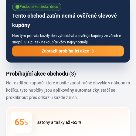
při objednávce z Vitapur-home.cz, abys při nákupu nové matrace nebo
Poslední kontrola: dnes
doplňků do ložnice reálně ušetřil.
Tento obchod zatím nemá ověřené slevové
kupóny
Náš tým pro vás každý den vyhledává a ověřuje kupóny ze všech e-
shopů.
S Tipli tak nakoupíte vždy nejvýhodněji.
Zobrazit probíhající akce
Probíhající akce obchodu
(3)
Na rozdíl od kuponů, které musíte zadat ručně obvykle v nákupním
košíku, tyto nabídky jsou
aplikovány automaticky, stačí se
prokliknout
přes odkaz u každé z nich.
65
%
Batohy a tašky
až -65 %