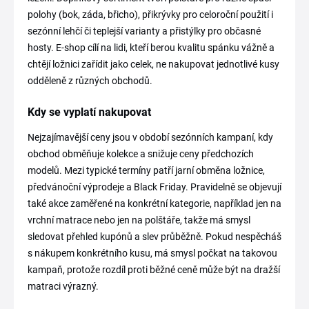
polohy (bok, záda, břicho), přikrývky pro celoroční použití i
sezónní lehčí či teplejší varianty a přistýlky pro občasné
hosty. E-shop cílí na lidi, kteří berou kvalitu spánku vážně a
chtějí ložnici zařídit jako celek, ne nakupovat jednotlivé kusy
odděleně z různých obchodů.
Kdy se vyplatí nakupovat
Nejzajímavější ceny jsou v období sezónních kampaní, kdy
obchod obměňuje kolekce a snižuje ceny předchozích
modelů. Mezi typické termíny patří jarní obměna ložnice,
předvánoční výprodeje a Black Friday. Pravidelně se objevují
také akce zaměřené na konkrétní kategorie, například jen na
vrchní matrace nebo jen na polštáře, takže má smysl
sledovat přehled kupónů a slev průběžně. Pokud nespěcháš
s nákupem konkrétního kusu, má smysl počkat na takovou
kampaň, protože rozdíl proti běžné ceně může být na dražší
matraci výrazný.