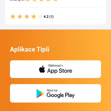
4.2
(5)
Aplikace Tipli
Stáhnout v
Nyní na