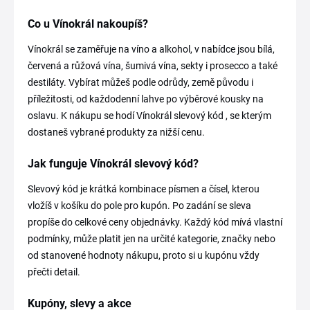
Co u Vínokrál nakoupíš?
Vínokrál se zaměřuje na víno a alkohol, v nabídce jsou bílá,
červená a růžová vína, šumivá vína, sekty i prosecco a také
destiláty. Vybírat můžeš podle odrůdy, země původu i
příležitosti, od každodenní lahve po výběrové kousky na
oslavu. K nákupu se hodí Vínokrál slevový kód , se kterým
dostaneš vybrané produkty za nižší cenu.
Jak funguje Vínokrál slevový kód?
Slevový kód je krátká kombinace písmen a čísel, kterou
vložíš v košíku do pole pro kupón. Po zadání se sleva
propíše do celkové ceny objednávky. Každý kód mívá vlastní
podmínky, může platit jen na určité kategorie, značky nebo
od stanovené hodnoty nákupu, proto si u kupónu vždy
přečti detail.
Kupóny, slevy a akce