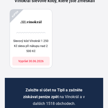
Vínokrál slevové kódy, které jste zmeškali
KUPÓN
Slevový kód Vínokrál 1 250
Kč sleva při nákupu nad 2
500 Kč
Vypršel 30.06.2026
Založte si účet na Tipli a začněte
získávat peníze zpět
na Vínokrál a v
dalších 1518 obchodech.