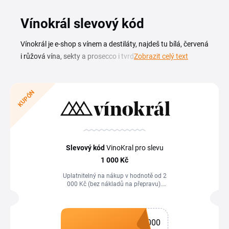
Vínokrál slevový kód
Vínokrál je e-shop s vínem a destiláty, najdeš tu bílá, červená
i růžová vína, sekty a prosecco i tvrdý alkohol od
Zobrazit celý text
tuzemských i zahraničních vinařů. S Vínokrál slevovým
kódem doplníš vinotéku za výhodnější cenu, ať už vybíráš
lahev k večeři, nebo dárkové balení. Aktuální kupóny a
KUPÓN
slevové kódy najdeš na této stránce. Než dokončíš
objednávku, mrkni, jestli je k dispozici platný vínokrál kupón
nebo voucher na tvůj nákup. Kódy se hodí na sezónní
kolekce, výběrová vína i akční sety, takže se vyplatí je
Slevový kód
VinoKral pro slevu
zkontrolovat před každým nákupem. Stačí kód zkopírovat a
1
000 Kč
vložit v košíku do pole pro slevu.
Uplatnitelný na nákup v hodnotě od 2
000 Kč (bez nákladů na přepravu).
Pouze pro nové zákazníky. Uplatnitelný
na všechno na www.vinokral.cz, včetně
už zlevněných akčních nabídek a
testovacích balíčků)
000