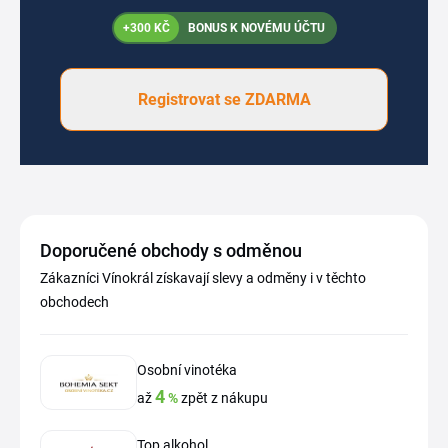
+300 KČ
BONUS K NOVÉMU ÚČTU
Registrovat se ZDARMA
Doporučené obchody s odměnou
Zákazníci Vínokrál získavají slevy a odměny i v těchto
obchodech
Osobní vinotéka
4
až
%
zpět z nákupu
Top alkohol