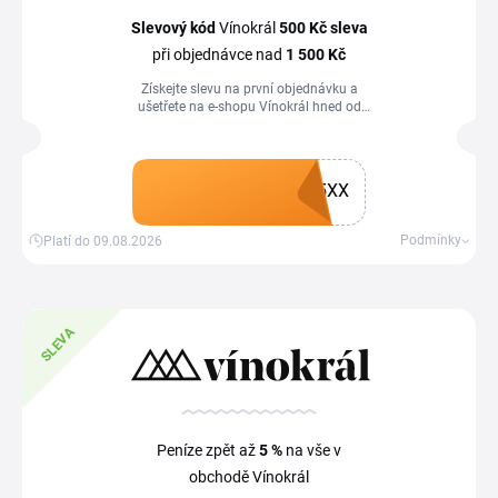
Slevový kód
Vínokrál
500 Kč
sleva
při objednávce nad
1
500 Kč
Získejte slevu na první objednávku a
ušetřete na e-shopu Vínokrál hned od
začátku. Vybrat si můžete pouze jeden
ze slevových kupónu. Nelze je
kombinovat s kupóny se slevou na první
nákup v hodnotě 750 Kč a 1 000 Kč a s
5XX
Gold statusem.
Získat kupón
Podmínky
Platí do 09.08.2026
SLEVA
Peníze zpět až
5 %
na vše v
obchodě Vínokrál