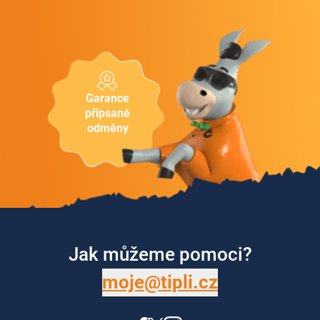
Garance
připsané
odměny
Jak můžeme pomoci?
moje@tipli.cz