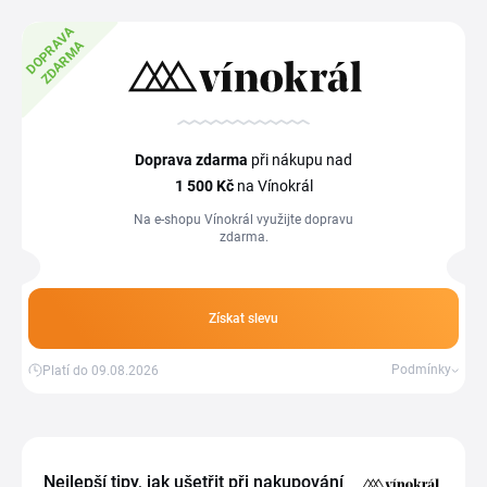
D
O
P
R
A
V
A
Z
D
A
R
M
A
Doprava zdarma
při nákupu nad
1
500 Kč
na Vínokrál
Na e-shopu Vínokrál využijte dopravu
zdarma.
Získat slevu
Podmínky
Platí do 09.08.2026
Nejlepší tipy, jak ušetřit při nakupování