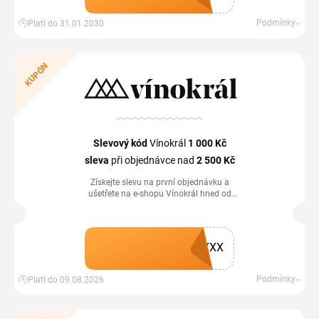
Získat kupón
Podmínky
Platí do 31.01.2030
KUPÓN
Slevový kód
Vínokrál
1
000 Kč
sleva
při objednávce nad
2
500 Kč
Získejte slevu na první objednávku a
ušetřete na e-shopu Vínokrál hned od
začátku. Vybrat si můžete pouze jeden
ze slevových kupónu. Nelze je
kombinovat s kupóny se slevou na první
nákup v hodnotě 500 Kč a 750 Kč a s
XXX
Gold statusem.
Získat kupón
Podmínky
Platí do 09.08.2026