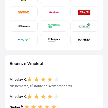
Recenze Vínokrál
Miroslav K.
Nic neměňte, zůstaňte na svém standartu.
Miroslav K.
Ondřej Č.