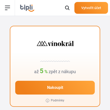
Vytvořit účet
5
až
%
zpět z nákupu
Nakoupit
Podmínky