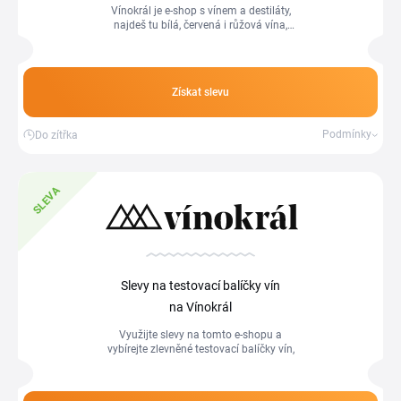
Vínokrál je e-shop s vínem a destiláty,
najdeš tu bílá, červená i růžová vína,
sekty a prosecco i tvrdý alkohol od
tuzemských i zahraničních vinařů...
Získat slevu
Podmínky
Do zítřka
SLEVA
Slevy na testovací balíčky vín
na Vínokrál
Využijte slevy na tomto e-shopu a
vybírejte zlevněné testovací balíčky vín,