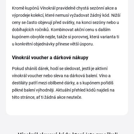
Kromě kupónů Vínokrál pravidelně chystá sezónní akce a
výprodeje kolekcí, které nemusí vyžadovat žádný kód. Nižší
ceny se často objevují před svátky, na konci sezóny nebo u
dobíhajících ročníků. Kombinovat akční cenu s dalším
kupónem obvykle nejde, takže si porovnej, která varianta ti
u konkrétní objednávky přinese větší úsporu.
Vínokrál voucher a dárkové nákupy
Pokud sháníš dárek, hodí se sledovat, jestli je aktivní
vínokrál voucher nebo sleva na dárková balení. Víno a
destiláty patří mezi oblíbené dárky, a s kupónem pořídíš
pěkné balení výhodněji. Aktuální přehled kódů najdeš na
této stránce, ať ti žádná akce neuteče.