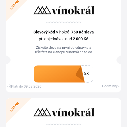
KUPÓN
Slevový kód
Vínokrál
750 Kč
sleva
při objednávce nad
2
000 Kč
Získejte slevu na první objednávku a
ušetřete na e-shopu Vínokrál hned od
začátku. Vybrat si můžete pouze jeden
ze slevových kupónu. Nelze je
kombinovat s kupóny se slevou na první
nákup v hodnotě 500 Kč a 1 000 Kč a s
75X
Gold statusem.
Získat kupón
Podmínky
Platí do 09.08.2026
KUPÓN