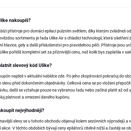
like nakoupíš?
abízí přístroje pro domácí epilaci pulzním světlem, díky kterým zvládne
vězdou sortimentu je řada Ulike Air s chladicí technologií, která ošetření zpř
í hlavice, gely a další příslušenství pro pravidelnou péči. Přístroje jsou ur
like pořídíš kompletní set za příznivější cenu, než kolik bys zaplatila v sa
latnit slevový kód Ulike?
kupón najdeš v aktuální nabídce zde. Po jeho zkopírování pokračuj do ob
o slevu před dokončením objednávky. Celková cena se po vložení přepočít
vku, další se vztahuje pouze na vybranou řadu nebo začíná platit až od 
luj platnost a omezení daného kupónu.
koupit nejvýhodněji?
mavější slevy se u tohoto obchodu objevují kolem sezónních výprodejů a v
 akce. V těchto obdobích bývají ceny epilátorů citelně nižší a častěji se obj