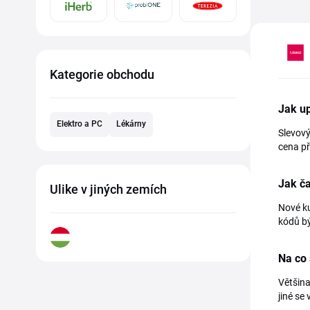
Kategorie obchodu
Jak up
Elektro a PC
Lékárny
Slevový
cena př
Jak ča
Ulike v jiných zemích
Nové ku
kódů bý
Na co 
Většina
jiné se