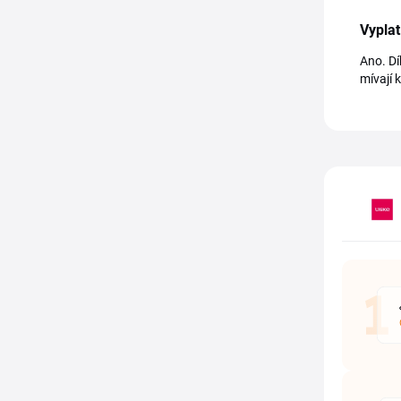
Vyplat
Ano. Dí
mívají 