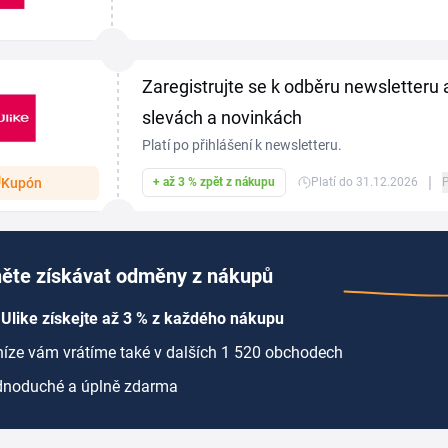
odstraňují nežádoucí chloupky šetrně, rychle a bez b
Zaregistrujte se k odběru newsletteru a
slevách a novinkách
Platí po přihlášení k newsletteru.
|
Kupón
+ až 3 % zpět z nákupu
Platí do 31.12.2026
ěte získávat odměny z nákupů
Ulike získejte až 3 % z každého nákupu
íze vám vrátíme také v dalších 1 520 obchodech
dnoduché a úplně zdarma