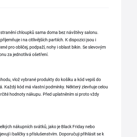
š odstranění chloupků sama doma bez návštěvy salonu.
íjemňuje i na citlivějších partiích. K dispozici jsou i
čené pro obličej, podpaží, nohy i oblast bikin. Se slevovým
lonu za jednotlivá ošetření.
chodu, vlož vybrané produkty do košíku a kód vepiš do
á. Každý kód má vlastní podmínky. Některý zlevňuje celou
určité hodnoty nákupu. Před uplatněním si proto vždy
elkých nákupních svátků, jako je Black Friday nebo
evují i balíčky s příslušenstvím. Doporučuji přihlásit se k