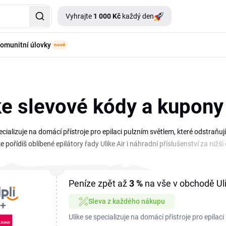
Vyhrajte
1 000 Kč
každý den
omunitní úlovky
nové
ke slevové kódy a kupony
ecializuje na domácí přístroje pro epilaci pulzním světlem, které odstraňu
 pořídíš oblíbené epilátory řady Ulike Air i náhradní příslušenství za nižš
ránce, kde je průběžně doplňujeme o nové nabídky. Použití je jednoduché, v
o slevový kód. Sleduj tuto stránku, ať ti neunikne žádná akce Ulike. Kódy
bídky se objevují hlavně před sezónními výprodeji a většími nákupními sv
Peníze zpět až
3 %
na vše v obchodě Ul
Sleva z každého nákupu
Ulike se specializuje na domácí přístroje pro epilac