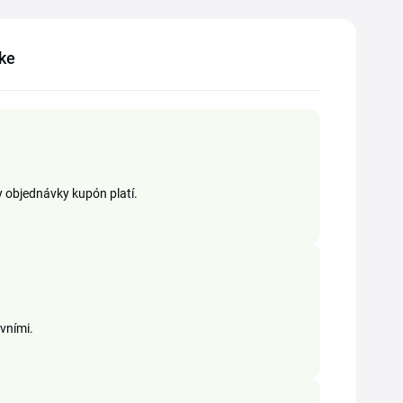
ike
y objednávky kupón platí.
rvními.