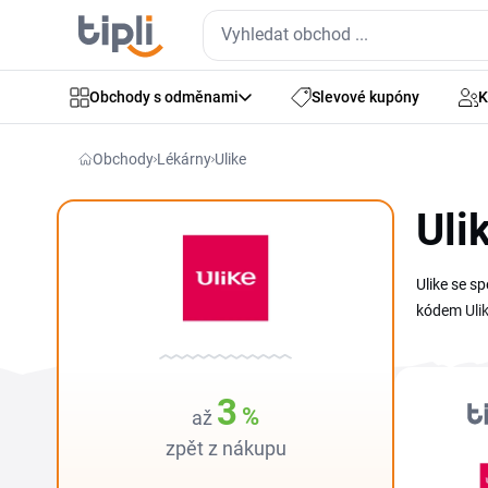
Obchody s odměnami
Slevové kupóny
K
Obchody
Lékárny
Ulike
Uli
Ulike se sp
kódem Ulike
na této st
do pole pr
výhodné na
3
%
až
zpět z nákupu