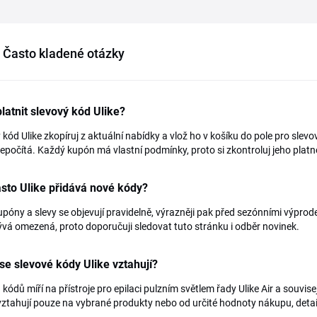
Často kladené otázky
latnit slevový kód Ulike?
 kód Ulike zkopíruj z aktuální nabídky a vlož ho v košíku do pole pro sle
epočítá. Každý kupón má vlastní podmínky, proto si zkontroluj jeho plat
sto Ulike přidává nové kódy?
póny a slevy se objevují pravidelně, výrazněji pak před sezónními výprode
vá omezená, proto doporučuji sledovat tuto stránku i odběr novinek.
se slevové kódy Ulike vztahují?
 kódů míří na přístroje pro epilaci pulzním světlem řady Ulike Air a souvis
 vztahují pouze na vybrané produkty nebo od určité hodnoty nákupu, deta