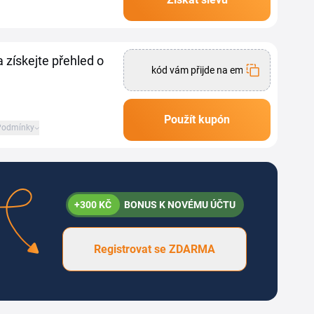
olesti. Se...
 získejte přehled o
kód vám přijde na email
Použít kupón
Podmínky
+300 KČ
BONUS K NOVÉMU ÚČTU
Registrovat se ZDARMA