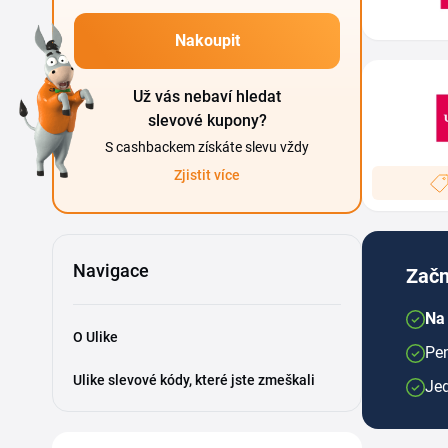
Nakoupit
Už vás nebaví hledat
slevové kupony?
S cashbackem získáte slevu vždy
Zjistit více
Navigace
Začn
Na 
O Ulike
Pen
Ulike slevové kódy, které jste zmeškali
Je