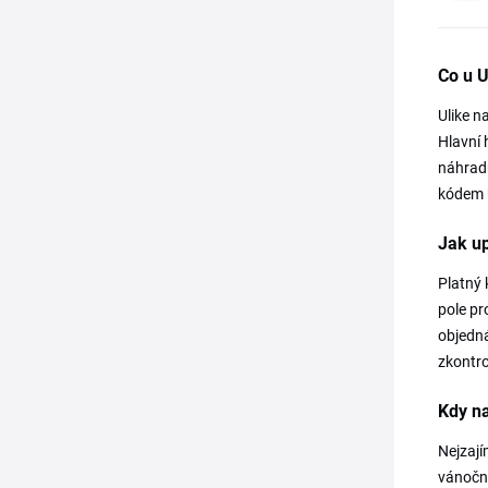
Co u U
Ulike n
Hlavní h
náhradn
kódem U
Jak up
Platný 
pole pr
objedná
zkontro
Kdy na
Nejzají
vánoční