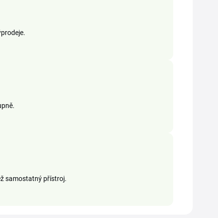
ýprodeje.
upně.
ež samostatný přístroj.