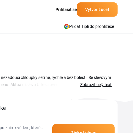
Přihlásit se
Vytvořit účet
Přidat Tipli do prohlížeče
jí nežádoucí chloupky šetrně, rychle a bez bolesti. Se slevovým
í cenu. Aktuální slevu Ulike a ověřené kupóny najdeš v přehledu
Zobrazit celý text
yber platný promo kód Ulike, zkopíruj ho a uplatni v košíku
 se mění průběžně a často platí jen po omezenou dobu,
átky.
ike
i pulzním světlem, které
Získat slevu