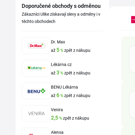
Doporučené obchody s odměnou
Zákazníci Ulike získavají slevy a odměny i v
těchto obchodech
Dr. Max
5
až
%
zpět z nákupu
Lékárna.cz
3
až
%
zpět z nákupu
BENU Lékárna
6
až
%
zpět z nákupu
Venira
2,5
%
zpět z nákupu
Alensa