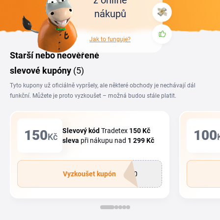
z online
nákupů
Jak to funguje?
Starší nebo neověřené
slevové kupóny
(5)
Tyto kupony už oficiálně vypršely, ale některé obchody je nechávají dál
funkční. Můžete je proto vyzkoušet – možná budou stále platit.
Slevový kód
Tradetex
150 Kč
150
100
Kč
sleva
při nákupu nad
1
299 Kč
Vyzkoušet kupón
150