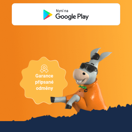
Nyní na
Garance
připsané
odměny