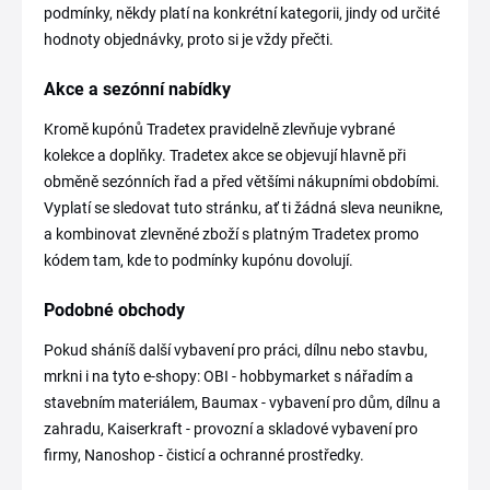
podmínky, někdy platí na konkrétní kategorii, jindy od určité
hodnoty objednávky, proto si je vždy přečti.
Akce a sezónní nabídky
Kromě kupónů Tradetex pravidelně zlevňuje vybrané
kolekce a doplňky. Tradetex akce se objevují hlavně při
obměně sezónních řad a před většími nákupními obdobími.
Vyplatí se sledovat tuto stránku, ať ti žádná sleva neunikne,
a kombinovat zlevněné zboží s platným Tradetex promo
kódem tam, kde to podmínky kupónu dovolují.
Podobné obchody
Pokud sháníš další vybavení pro práci, dílnu nebo stavbu,
mrkni i na tyto e-shopy: OBI - hobbymarket s nářadím a
stavebním materiálem, Baumax - vybavení pro dům, dílnu a
zahradu, Kaiserkraft - provozní a skladové vybavení pro
firmy, Nanoshop - čisticí a ochranné prostředky.