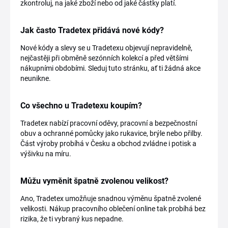
zkontroluj, na jaké zboží nebo od jaké částky platí.
Jak často Tradetex přidává nové kódy?
Nové kódy a slevy se u Tradetexu objevují nepravidelně,
nejčastěji při obměně sezónních kolekcí a před většími
nákupními obdobími. Sleduj tuto stránku, ať ti žádná akce
neunikne.
Co všechno u Tradetexu koupím?
Tradetex nabízí pracovní oděvy, pracovní a bezpečnostní
obuv a ochranné pomůcky jako rukavice, brýle nebo přilby.
Část výroby probíhá v Česku a obchod zvládne i potisk a
výšivku na míru.
Můžu vyměnit špatně zvolenou velikost?
Ano, Tradetex umožňuje snadnou výměnu špatně zvolené
velikosti. Nákup pracovního oblečení online tak probíhá bez
rizika, že ti vybraný kus nepadne.