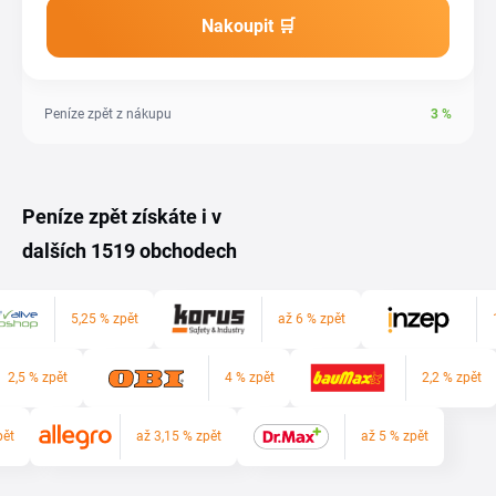
Nakoupit 🛒
Peníze zpět z nákupu
3
%
Peníze zpět získáte i v
dalších 1519 obchodech
5,25 % zpět
až 6 % zpět
2,5 % zpět
4 % zpět
2,2 % zpět
pět
až 3,15 % zpět
až 5 % zpět