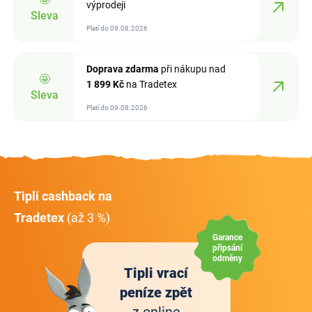
výprodeji
Sleva
Platí do 09.08.2026
Doprava zdarma
při nákupu nad
🤩
1
899 Kč
na Tradetex
Sleva
Platí do 09.08.2026
Tipli cashback na
Tradetex
(až 3 %)
Garance
připsání
odměny
Tipli vrací
peníze zpět