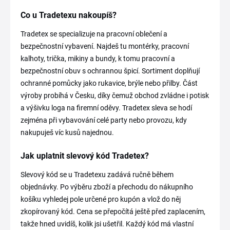
Co u Tradetexu nakoupíš?
Tradetex se specializuje na pracovní oblečení a
bezpečnostní vybavení. Najdeš tu montérky, pracovní
kalhoty, trička, mikiny a bundy, k tomu pracovní a
bezpečnostní obuv s ochrannou špicí. Sortiment doplňují
ochranné pomůcky jako rukavice, brýle nebo přilby. Část
výroby probíhá v Česku, díky čemuž obchod zvládne i potisk
a výšivku loga na firemní oděvy. Tradetex sleva se hodí
zejména při vybavování celé party nebo provozu, kdy
nakupuješ víc kusů najednou.
Jak uplatnit slevový kód Tradetex?
Slevový kód se u Tradetexu zadává ručně během
objednávky. Po výběru zboží a přechodu do nákupního
košíku vyhledej pole určené pro kupón a vlož do něj
zkopírovaný kód. Cena se přepočítá ještě před zaplacením,
takže hned uvidíš, kolik jsi ušetřil. Každý kód má vlastní