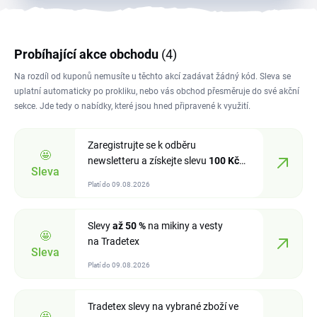
Probíhající akce obchodu
(4)
Na rozdíl od kuponů nemusíte u těchto akcí zadávat žádný kód. Sleva se
uplatní automaticky po prokliku, nebo vás obchod přesměruje do své akční
sekce. Jde tedy o nabídky, které jsou hned připravené k využití.
Zaregistrujte se k odběru
🤩
newsletteru a získejte slevu
100 Kč
Sleva
na první nákup
Platí do 09.08.2026
Slevy
až 50 %
na mikiny a vesty
🤩
na Tradetex
Sleva
Platí do 09.08.2026
Tradetex slevy na vybrané zboží ve
🤩