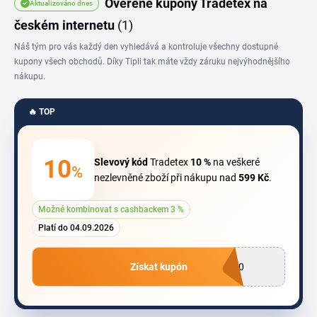
Ověřené kupóny Tradetex na
Aktualizováno dnes
zvolené velikosti, takže nákup pracovního oblečení online je bez rizika.
českém internetu
(1)
Náš tým pro vás každý den vyhledává a kontroluje všechny dostupné
kupony všech obchodů. Díky Tipli tak máte vždy záruku nejvýhodnějšího
nákupu.
🔥 TOP
10
Slevový kód
Tradetex
10 %
na veškeré
%
nezlevněné zboží při nákupu nad
599 Kč
.
Možné kombinovat s cashbackem 3 %
Platí do 04.09.2026
Získat kupón
E10