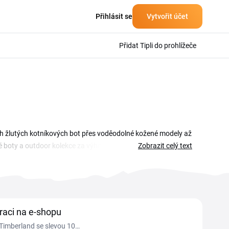
Přihlásit se
Vytvořit účet
Přidat Tipli do prohlížeče
ých žlutých kotníkových bot přes voděodolné kožené modely až
 boty a outdoor kolekce za výhodnější ceny. Na této stránce
Zobrazit celý text
 vložit ho v košíku a uplatnit slevu na vybrané produkty nebo
raci na e-shopu
 Timberland se slevou 10