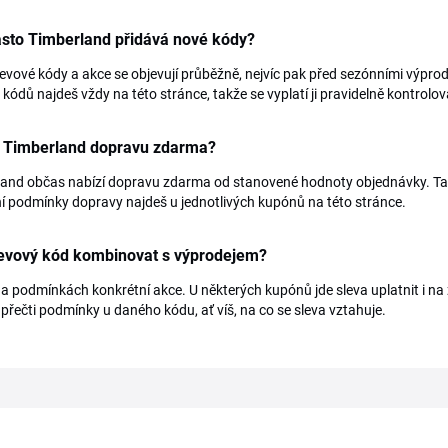
asto Timberland přidává nové kódy?
evové kódy a akce se objevují průběžně, nejvíc pak před sezónními výpro
 kódů najdeš vždy na této stránce, takže se vyplatí ji pravidelně kontrolov
í Timberland dopravu zdarma?
and občas nabízí dopravu zdarma od stanovené hodnoty objednávky. Tato
í podmínky dopravy najdeš u jednotlivých kupónů na této stránce.
levový kód kombinovat s výprodejem?
na podmínkách konkrétní akce. U některých kupónů jde sleva uplatnit i na z
 přečti podmínky u daného kódu, ať víš, na co se sleva vztahuje.