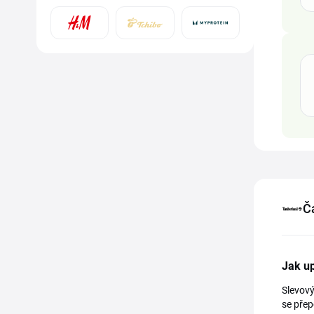
Č
Jak up
Slevový
se přep