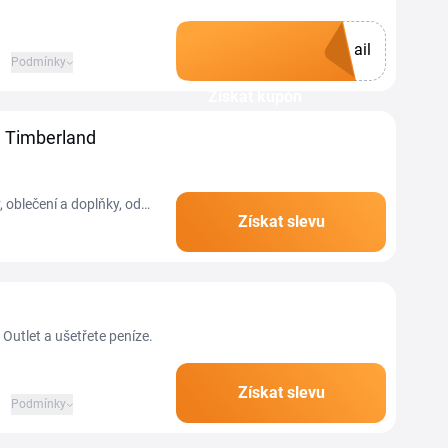
ail
|
Podmínky
Získat kupón
 Timberland
 oblečení a doplňky, od
Získat slevu
é kožené modely až po...
 Outlet a ušetřete peníze.
Získat slevu
|
Podmínky