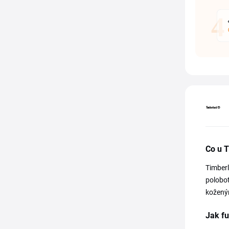
Co u 
Timberl
polobot
koženým
Jak f