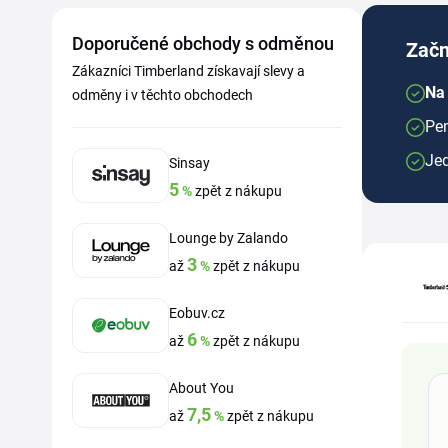
Doporučené obchody s odměnou
Začn
Zákazníci Timberland získavají slevy a
Na 
odměny i v těchto obchodech
Pen
Je
Sinsay
5
%
zpět z nákupu
Lounge by Zalando
3
až
%
zpět z nákupu
Eobuv.cz
6
až
%
zpět z nákupu
About You
7,5
až
%
zpět z nákupu