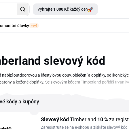
Vyhrajte
1 000 Kč
každý den
omunitní úlovky
nové
berland slevový kód
 nabízí outdoorovou a lifestylovou obuv, oblečení a doplňky, od ikonick
batohy a kožené doplňky. Se slevovým kódem Timberland pořídíš trvanlivé
řené kupóny a slevové kódy pro nákup v Timberland. Stačí kód zkopírovat,
 Sleduj přehled pravidelně, ať ti neuteče žádná akce ani sezónní výprodej.
vé kódy a kupóny
Slevový kód
Timberland
10 %
za regist
Zaregistrujte se na e-shopu a získáte slevový kód