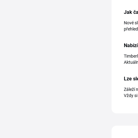
Jak č
Nové sl
přehled
Nabíz
Timberl
Aktuáln
Lze s
Záleží 
Vždy si