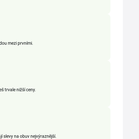
jdou mezi prvními.
š trvale nižší ceny.
jí slevy na obuv nejvýraznější.