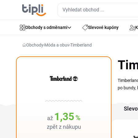
Obchody s odměnami
Slevové kupóny
K
Obchody
Móda a obuv
Timberland
Tim
Timberland
po bundy, 
najdeš ově
kategorie.
Slevo
1,35
%
až
zpět z nákupu