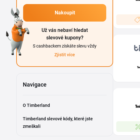
Nakoupit
Už vás nebaví hledat
slevové kupony?
S cashbackem získáte slevu vždy
Zjistit více
Navigace
O Timberland
Timberland slevové kódy, které jste
zmeškali