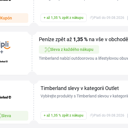
% na nákup.
Kupón
+ až 1,35 % zpět z nákupu
Platí do 09.08.2026
Peníze zpět až
1,35 %
na vše v obchodě
Sleva z každého nákupu
Timberland nabízí outdoorovou a lifestylovou obuv,
ikonických žlutých kotníkových bot přes voděodoln
Timberland slevy v kategorii Outlet
Vybírejte produkty s Timberland slevou v kategorii
Sleva
+ až 1,35 % zpět z nákupu
Platí do 09.08.2026