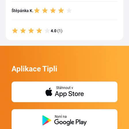
Štěpánka K.
4.0
(1)
Aplikace Tipli
Stáhnout v
Nyní na