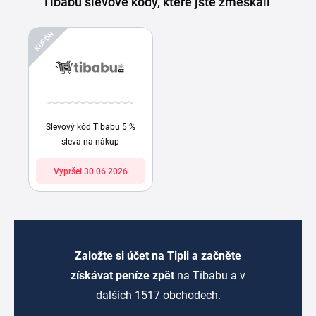
Tibabu slevové kódy, které jste zmeškali
KUPÓN
Slevový kód Tibabu 5 %
sleva na nákup
Vypršel 30.06.2026
Založte si účet na Tipli a začněte
získávat peníze zpět
na Tibabu a v
dalších 1517 obchodech.