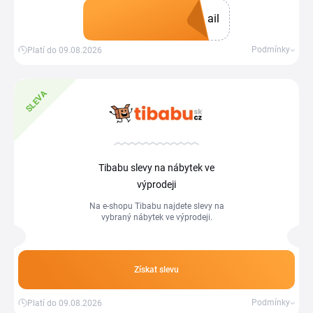
slevový kupón, který uplatníte v košíku.
ail
Kromě slevy budete pravidelně dostávat
také informace o nových akcích a
sezónních výprodejích.
Získat kupón
Podmínky
Platí do 09.08.2026
SLEVA
Tibabu slevy na nábytek ve
výprodeji
Na e-shopu Tibabu najdete slevy na
vybraný nábytek ve výprodeji.
Získat slevu
Podmínky
Platí do 09.08.2026