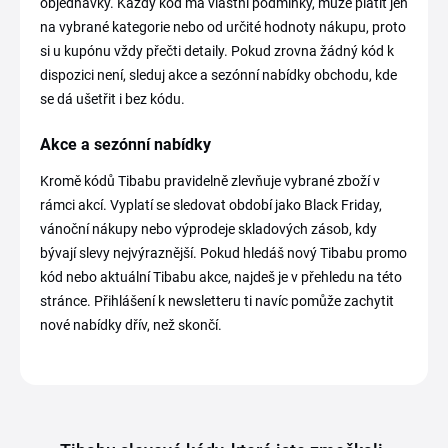
objednávky. Každý kód má vlastní podmínky, může platit jen
na vybrané kategorie nebo od určité hodnoty nákupu, proto
si u kupónu vždy přečti detaily. Pokud zrovna žádný kód k
dispozici není, sleduj akce a sezónní nabídky obchodu, kde
se dá ušetřit i bez kódu.
Akce a sezónní nabídky
Kromě kódů Tibabu pravidelně zlevňuje vybrané zboží v
rámci akcí. Vyplatí se sledovat období jako Black Friday,
vánoční nákupy nebo výprodeje skladových zásob, kdy
bývají slevy nejvýraznější. Pokud hledáš nový Tibabu promo
kód nebo aktuální Tibabu akce, najdeš je v přehledu na této
stránce. Přihlášení k newsletteru ti navíc pomůže zachytit
nové nabídky dřív, než skončí.