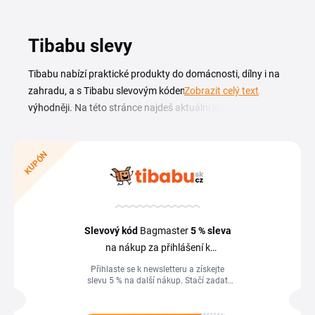
Tibabu slevy
Tibabu nabízí praktické produkty do domácnosti, dílny i na
zahradu, a s Tibabu slevovým kódem nakoupíš ještě
Zobrazit celý text
výhodněji. Na této stránce najdeš aktuální kupóny a slevy,
díky kterým vybavíš domov a zahradu za nižší ceny.
Obchod tibabu.cz funguje od roku 2019 a obsloužil už přes
KUPÓN
65 000 zákazníků. Vsází na zboží skladem a rychlé dodání.
Než dokončíš objednávku, projdi si v tomto přehledu
dostupné kódy, i menší Tibabu sleva se hodí, když pořizuješ
vybavení do domácnosti nebo nářadí do dílny.
Slevový kód
Bagmaster
5 %
sleva
na nákup za přihlášení k
newsletteru
Přihlaste se k newsletteru a získejte
slevu 5 % na další nákup. Stačí zadat
e‑mail do příslušného okna, potvrdit
registraci v doručeném e‑mailu a po
úspěšném přihlášení obdržíte uvítací