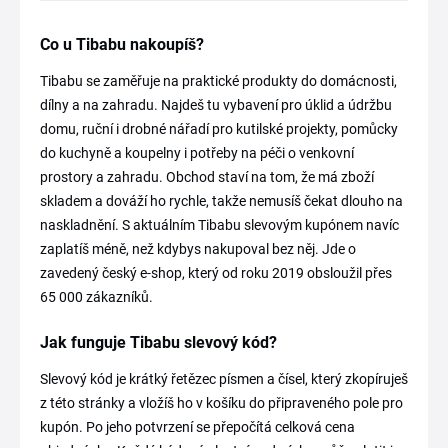
Co u Tibabu nakoupíš?
Tibabu se zaměřuje na praktické produkty do domácnosti,
dílny a na zahradu. Najdeš tu vybavení pro úklid a údržbu
domu, ruční i drobné nářadí pro kutilské projekty, pomůcky
do kuchyně a koupelny i potřeby na péči o venkovní
prostory a zahradu. Obchod staví na tom, že má zboží
skladem a dováží ho rychle, takže nemusíš čekat dlouho na
naskladnění. S aktuálním Tibabu slevovým kupónem navíc
zaplatíš méně, než kdybys nakupoval bez něj. Jde o
zavedený český e-shop, který od roku 2019 obsloužil přes
65 000 zákazníků.
Jak funguje Tibabu slevový kód?
Slevový kód je krátký řetězec písmen a čísel, který zkopíruješ
z této stránky a vložíš ho v košíku do připraveného pole pro
kupón. Po jeho potvrzení se přepočítá celková cena