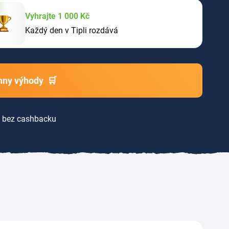
Vyhrajte 1 000 Kč
Každý den v Tipli rozdává
chny výhody
🛒
bez cashbacku