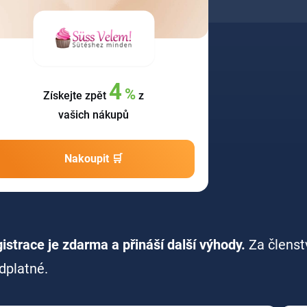
4
%
Získejte zpět
z
vašich nákupů
Nakoupit 🛒
istrace je zdarma a přináší další výhody.
Za členst
dplatné.