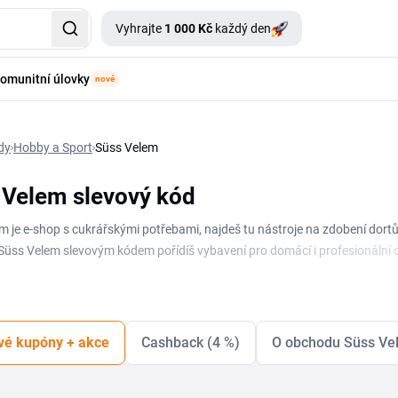
Vyhrajte
1 000 Kč
každý den
omunitní úlovky
nové
dy
Hobby a Sport
Süss Velem
 Velem slevový kód
m je e-shop s cukrářskými potřebami, najdeš tu nástroje na zdobení dortů, 
 Süss Velem slevovým kódem pořídíš vybavení pro domácí i profesionální c
e najdeš na této stránce. Ať už pečeš dorty na objednávku, nebo jen rád e
ách k pečení a zdobení. Sleduj stránku, ať ti neunikne žádný promo kód 
íku.
vé kupóny + akce
Cashback (4 %)
O obchodu Süss Ve