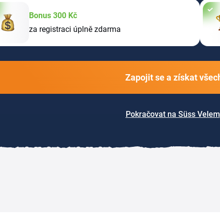
Bonus 300 Kč
za registraci úplně zdarma
Zapojit se a získat vše
Pokračovat na Süss Velem