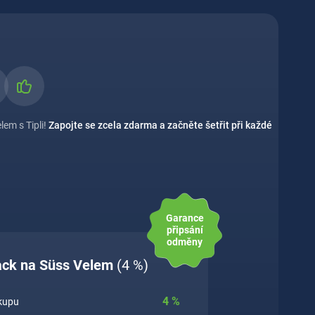
lem s Tipli!
Zapojte se zcela zdarma a začněte šetřit při každé
Garance
připsání
odměny
back na Süss Velem
(4 %)
4
%
ákupu