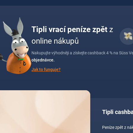
Tipli vrací peníze zpět
z
online nákupů
Nakupujte výhodněji a získejte cashback 4 % na Süss Ve
objednávce.
Jak to funguje?
Tipli cash
Peníze zpět z n