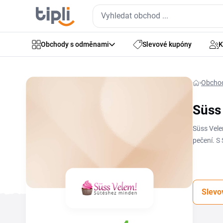
Obchody s odměnami
Slevové kupóny
K
Obcho
Süss
Süss Vele
pečení. S
další akc
na potřeb
pole v koš
Slevo