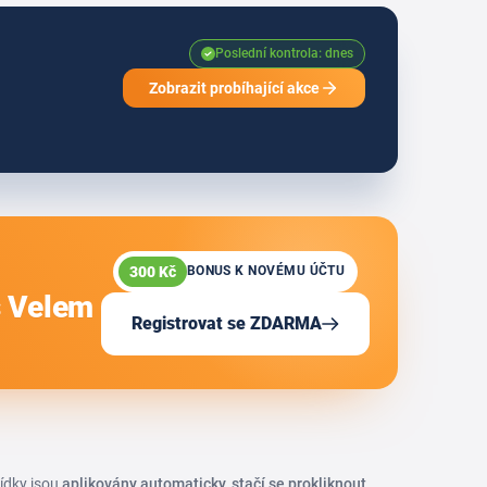
Poslední kontrola: dnes
Zobrazit probíhající akce
300 Kč
BONUS K NOVÉMU ÚČTU
s Velem
Registrovat se ZDARMA
bídky jsou
aplikovány automaticky, stačí se prokliknout