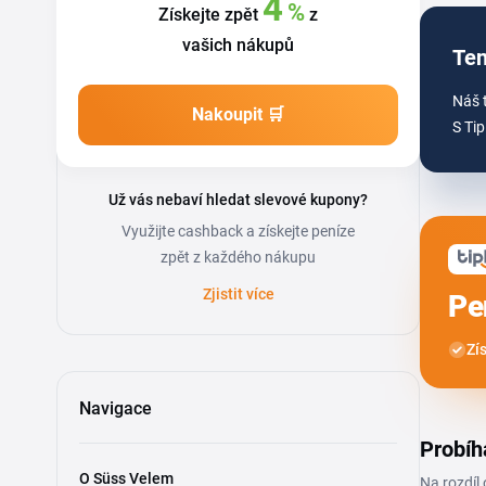
4
%
Získejte zpět
z
vašich nákupů
Ten
Náš 
Nakoupit 🛒
S Tip
Už vás nebaví hledat slevové kupony?
Využijte cashback a získejte peníze
zpět z každého nákupu
Zjistit více
Pe
Zí
Navigace
Probíh
O Süss Velem
Na rozdíl