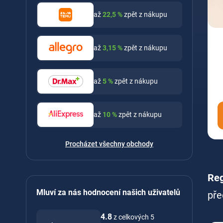
až
22,5
%
zpět z nákupu
až
3,15
%
zpět z nákupu
až
5
%
zpět z nákupu
až
10
%
zpět z nákupu
Procházet všechny obchody
Reg
Mluví za nás hodnocení našich uživatelů
pře
4.8
z celkových 5