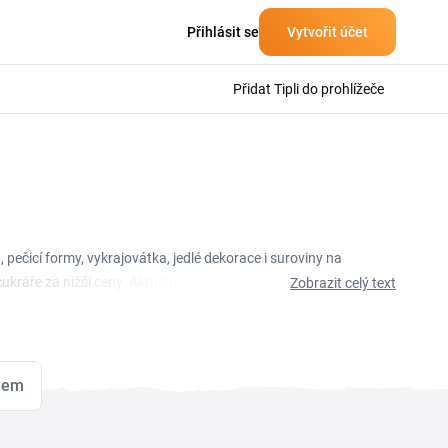
Přihlásit se
Vytvořit účet
Přidat Tipli do prohlížeče
pečicí formy, vykrajovátka, jedlé dekorace i suroviny na
ukráře za nižší ceny. Aktuální Süss velem slevový kupón a
Zobrazit celý text
xperimentuješ v kuchyni, Süss velem sleva ti pomůže ušetřit
ani sezónní akce, a před dokončením objednávky kód vlož do
lem