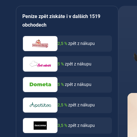
Peníze zpět získáte i v dalších 1519
obchodech
2,5
%
zpět z nákupu
5
%
zpět z nákupu
5
%
zpět z nákupu
2,5
%
zpět z nákupu
3,5
%
zpět z nákupu