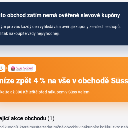
to obchod zatím nemá ověřené slevové kupóny
tým pro vás každý den vyhledává a ověřuje kupóny ze všech e-shopů.
li tak nakoupíte vždy nejvýhodněji.
+
níze zpět 4 % na vše v obchodě Süs
skejte až 300 Kč ještě před nákupem v Süss Velem
ající akce obchodu
(1)
 od kuponů, které musíte zadat ručně obvykle v nákupním košíku, tyto na