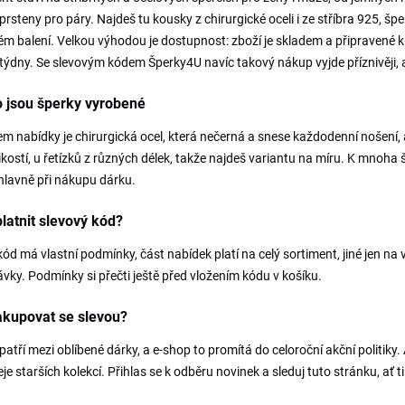
prsteny pro páry. Najdeš tu kousky z chirurgické oceli i ze stříbra 925, šp
m balení. Velkou výhodou je dostupnost: zboží je skladem a připravené
týdny. Se slevovým kódem Šperky4U navíc takový nákup vyjde příznivěji, a
 jsou šperky vyrobené
m nabídky je chirurgická ocel, která nečerná a snese každodenní nošení, a
likostí, u řetízků z různých délek, takže najdeš variantu na míru. K mnoh
hlavně při nákupu dárku.
latnit slevový kód?
ód má vlastní podmínky, část nabídek platí na celý sortiment, jiné jen n
vky. Podmínky si přečti ještě před vložením kódu v košíku.
akupovat se slevou?
patří mezi oblíbené dárky, a e-shop to promítá do celoroční akční politiky.
je starších kolekcí. Přihlas se k odběru novinek a sleduj tuto stránku, a