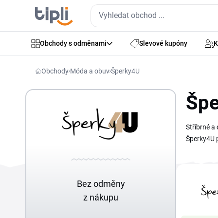
Obchody s odměnami
Slevové kupóny
K
Obchody
Móda a obuv
Šperky4U
Špe
Stříbrné a
Šperky4U p
náramky. H
objednávce
Bez odměny
z nákupu