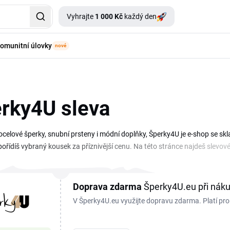
Vyhrajte
1 000 Kč
každý den
omunitní úlovky
nové
rky4U sleva
 ocelové šperky, snubní prsteny i módní doplňky, Šperky4U je e-shop se 
ořídíš vybraný kousek za příznivější cenu. Na této stránce najdeš slevové
ledáš slevový kupón nebo aktuální slevu Šperky4U ještě před nákupem? Pr
, a vlož ho v košíku do pole Slevový kód. Sleduj stránku, ať ti neuteče žá
Doprava zdarma
Šperky4U.eu při nák
V Šperky4U.eu využijte dopravu zdarma. Platí pr
které budou doručeny přepravní společností Zási
místa.