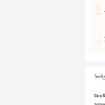
Co u 
Sortime