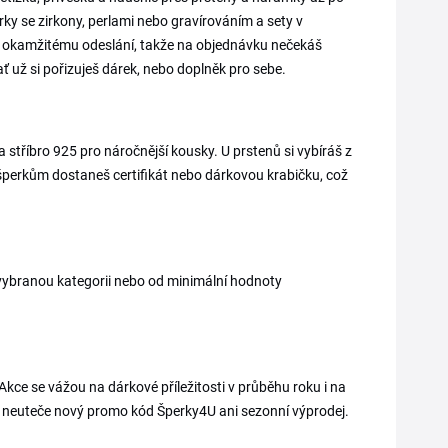
erky se zirkony, perlami nebo gravírováním a sety v
 k okamžitému odeslání, takže na objednávku nečekáš
ť už si pořizuješ dárek, nebo doplněk pro sebe.
 stříbro 925 pro náročnější kousky. U prstenů si vybíráš z
a šperkům dostaneš certifikát nebo dárkovou krabičku, což
a vybranou kategorii nebo od minimální hodnoty
 Akce se vážou na dárkové příležitosti v průběhu roku i na
ť ti neuteče nový promo kód Šperky4U ani sezonní výprodej.