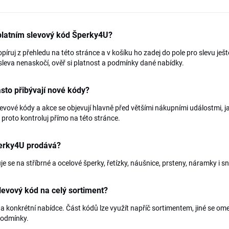
platním slevový kód Šperky4U?
píruj z přehledu na této stránce a v košíku ho zadej do pole pro slevu je
leva nenaskočí, ověř si platnost a podmínky dané nabídky.
sto přibývají nové kódy?
evové kódy a akce se objevují hlavně před většími nákupními událostmi, j
 proto kontroluj přímo na této stránce.
erky4U prodává?
e se na stříbrné a ocelové šperky, řetízky, náušnice, prsteny, náramky i s
slevový kód na celý sortiment?
na konkrétní nabídce. Část kódů lze využít napříč sortimentem, jiné se ome
podmínky.