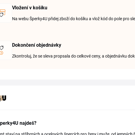
Vložení v košíku
Na webu Šperky4U přidej zboží do košíku a vlož kód do pole pro sl
Dokončení objednávky
Zkontroluj, že se sleva propsala do celkové ceny, a objednávku dok
Šperky4U najdeš?
nt staví na stříbrných a ocelových špercích pro ženy i muže, od jemných 