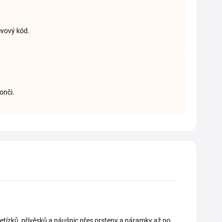
evový kód.
onči.
řetízků, přívěsků a náušnic přes prsteny a náramky až po