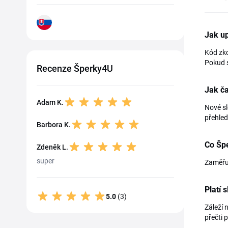
Jak u
Kód zko
Pokud s
Recenze Šperky4U
Jak ča
Adam K.
Nové sl
přehled
Barbora K.
Co Šp
Zdeněk L.
super
Zaměřuj
Platí 
5.0
(3)
Záleží 
přečti 