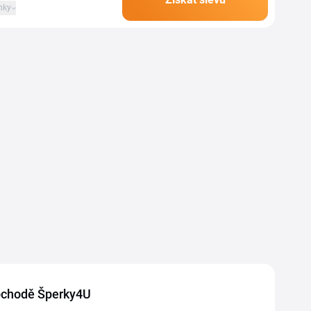
nky
 obchodě Šperky4U