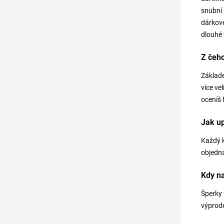
snubní 
dárkové
dlouhé 
Z čeho
Základe
více ve
oceníš 
Jak up
Každý k
objedná
Kdy n
Šperky 
výprode