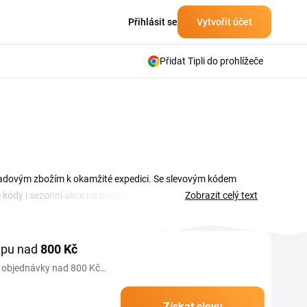
Přihlásit se
Vytvořit účet
Přidat Tipli do prohlížeče
skladovým zbožím k okamžité expedici. Se slevovým kódem
 kódy i sezonní akce na prsteny, náhrdelníky, náušnice a
Zobrazit celý text
ojdi přehled na této stránce, vyber kód, který odpovídá tvé
dná sezonní akce ani výprodej kolekcí.
upu nad
800 Kč
o objednávky nad 800 Kč,
lkovna do výdejního
Získat slevu