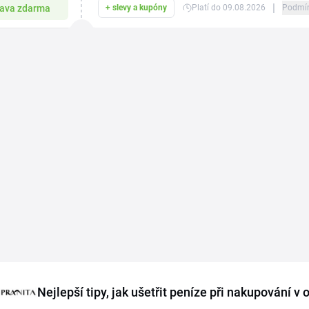
|
ava zdarma
+ slevy a kupóny
Platí do 09.08.2026
Podmí
Nejlepší tipy, jak ušetřit peníze při nakupování v