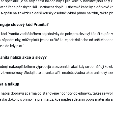
 se specializuje na šály a textilní doplňky z jižní Asie. V nabídce jsou šály
tná řada pánských šál. Sortiment doplňují tibetské kabelky a dárkové kr
 a Nepálu na zakázku a další kousky osobně vybírá přímo na trhu, takže j
nguje slevový kód Pranita?
 kód Pranita zadáš během objednávky do pole pro slevový kód či kupón v 
tní podmínky, může platit jen na určité kategorie šál nebo od určité hodn
e a do kdy platí.
anita nabízí akce a slevy?
dněji nakoupíš během výprodejů a sezonních akcí, kdy se obměňují kolekc
í zlevněné kusy. Sleduj tuto stránku, ať ti neuteče žádná akce ani nový sl
va a nákup
 nabízí dopravu zdarma od stanovené hodnoty objednávky, takže se vypla
vku dokončíš přímo na pranita.cz, kde najdeš i detailní popis materiálu 