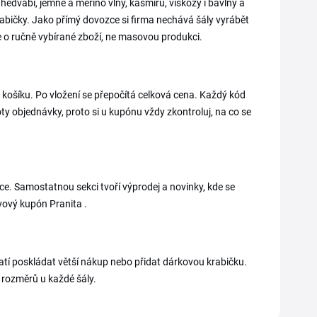
 z hedvábí, jemné a merino vlny, kašmíru, viskózy i bavlny a
abičky. Jako přímý dovozce si firma nechává šály vyrábět
de o ručně vybírané zboží, ne masovou produkci.
košíku. Po vložení se přepočítá celková cena. Každý kód
oty objednávky, proto si u kupónu vždy zkontroluj, na co se
e. Samostatnou sekci tvoří výprodej a novinky, kde se
evový kupón Pranita .
tí poskládat větší nákup nebo přidat dárkovou krabičku.
a rozměrů u každé šály.