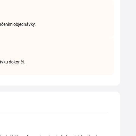
ončením objednávky.
návku dokonči.