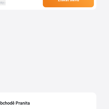
nky
 obchodě Pranita