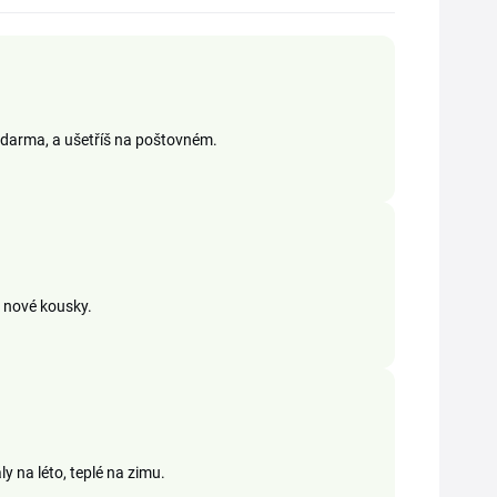
zdarma, a ušetříš na poštovném.
a nové kousky.
y na léto, teplé na zimu.