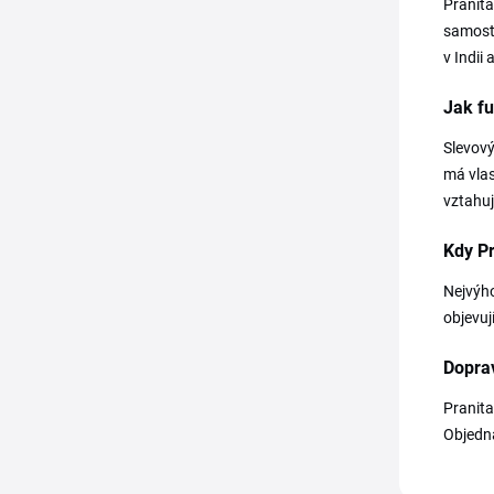
Pranita
samosta
v Indii
Jak fu
Slevový
má vlas
vztahuj
Kdy Pr
Nejvýho
objevuj
Dopra
Pranita
Objedná