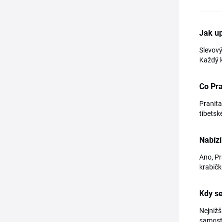
Jak up
Slevový
Každý k
Co Pr
Pranita
tibetsk
Nabíz
Ano, Pr
krabičk
Kdy se
Nejnižš
samosta