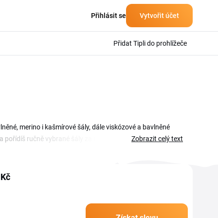
Přihlásit se
Vytvořit účet
Přidat Tipli do prohlížeče
vlněné, merino i kašmírové šály, dále viskózové a bavlněné
 pořídíš ručně vybrané šály za nižší cenu, a aktuální slevový
Zobrazit celý text
to, nebo teplý kašmír na zimu, ověřené kódy a tipy na úsporu
na pranita.cz.
 Kč
Získat slevu