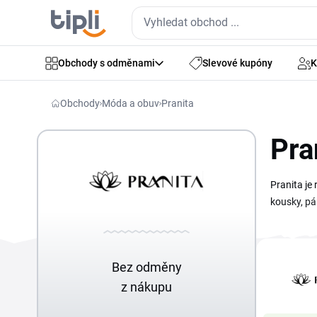
Obchody s odměnami
Slevové kupóny
K
Obchody
Móda a obuv
Pranita
Pra
Pranita je
kousky, pá
kupón i ak
najdeš na 
Bez odměny
z nákupu