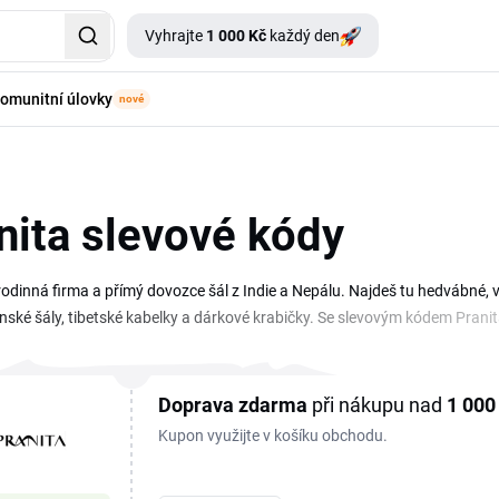
Vyhrajte
1 000 Kč
každý den
omunitní úlovky
nové
nita slevové kódy
 rodinná firma a přímý dovozce šál z Indie a Nepálu. Najdeš tu hedvábné, 
nské šály, tibetské kabelky a dárkové krabičky. Se slevovým kódem Pranita
ce máš přehledně na jednom místě. Ať hledáš lehkou hedvábnou šálu na lé
této stránce. Stačí vybrat kupón, zkopírovat ho a uplatnit při objednávce 
Doprava zdarma
při nákupu nad
1
000
Kupon využijte v košíku obchodu.