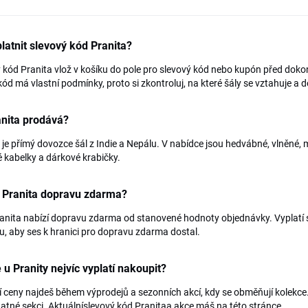
latnit slevový kód Pranita?
 kód Pranita vlož v košíku do pole pro slevový kód nebo kupón před doko
ód má vlastní podmínky, proto si zkontroluj, na které šály se vztahuje a do
anita prodává?
 je přímý dovozce šál z Indie a Nepálu. V nabídce jsou hedvábné, vlněné, m
é kabelky a dárkové krabičky.
í Pranita dopravu zdarma?
anita nabízí dopravu zdarma od stanovené hodnoty objednávky. Vyplatí 
u, aby ses k hranici pro dopravu zdarma dostal.
 u Pranity nejvíc vyplatí nakoupit?
í ceny najdeš během výprodejů a sezonních akcí, kdy se obměňují kolekce. 
tné sekci. Aktuálníslevový kód Pranitaa akce máš na této stránce.