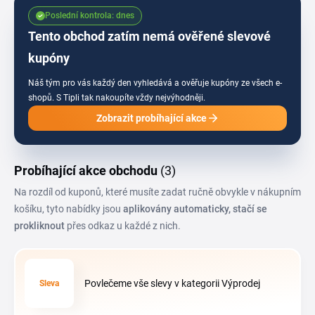
částka se přepočítá ještě před dokončením objednávky a uvidíš, kolik tě
Poslední kontrola: dnes
akce na nákupu vyjde.
Tento obchod zatím nemá ověřené slevové
kupóny
Náš tým pro vás každý den vyhledává a ověřuje kupóny ze všech e-
shopů.
S Tipli tak nakoupíte vždy nejvýhodněji.
Zobrazit probíhající akce
Probíhající akce obchodu
(3)
Na rozdíl od kuponů, které musíte zadat ručně obvykle v nákupním
košíku, tyto nabídky jsou
aplikovány automaticky, stačí se
prokliknout
přes odkaz u každé z nich.
Povlečeme vše slevy v kategorii Výprodej
Sleva