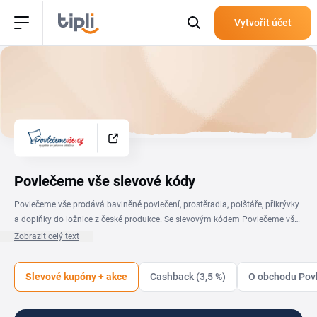
Vytvořit účet
Povlečeme vše slevové kódy
Povlečeme vše prodává bavlněné povlečení, prostěradla, polštáře, přikrývky
a doplňky do ložnice z české produkce. Se slevovým kódem Povlečeme vše
nakoupíš kvalitní textilie pro celou rodinu, ať už hledáš krepové sady,
Zobrazit celý text
saténové povlečení, mikrovlákno nebo tradiční bavlnu v běžných i
atypických rozměrech. Najdeš tu povlečení s dětskými motivy, jednobarevné
Slevové kupóny + akce
Cashback (3,5 %)
O obchodu Pov
varianty pro hostinské pokoje a sezónní kolekce na léto i zimu. Aktuální
kupóny a slevy Povlečeme vše máš v přehledu na této stránce. Stačí vybrat
akci, kód zkopírovat a vložit ho v košíku do pole Slevový kód. Celková