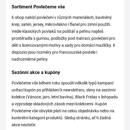
Sortiment Povlečeme vše
E-shop nabízí povlečení v různých materiálech, bavlněný
krep, satén, jersey, mikrovlákno i flanel pro zimní použití.
Vedle klasických povlaků na polštář a peřinu najdeš
prostěradla s gumou, podložky pod matraci, povlečení pro
děti s licencovanými motivy a sady pro domácí mazlíčky. K
dispozici jsou rozměry pro francouzské postele i
nadrozměrné peřiny.
Sezónní akce a kupóny
Povlečeme vše během roku spouští několik typů kampaní:
uvítací kupón po přihlášení k newsletteru, slevy na sezónní
kolekce (Vánoce, jaro, letní bavlna), Black Friday v listopadu
a výprodeje skladových zásob mezi kolekcemi. Kupón
Povlečeme vše obvykle platí na celou objednávku nebo na
konkrétní kategorii produktů. Sleduj stránku, ať ti žádná
akce neuteče.