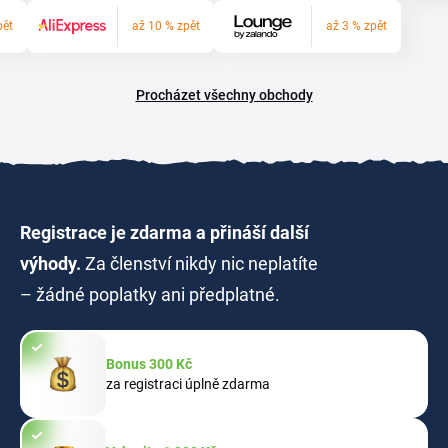
pět
až 10 % zpět
až 3 % zpět
Procházet všechny obchody
Registrace je zdarma a přináší další
výhody.
Za členství nikdy nic neplatíte
– žádné poplatky ani předplatné.
Bonus 300 Kč
za registraci úplně zdarma