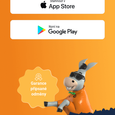
Stáhnout v
Nyní na
Garance
připsané
odměny