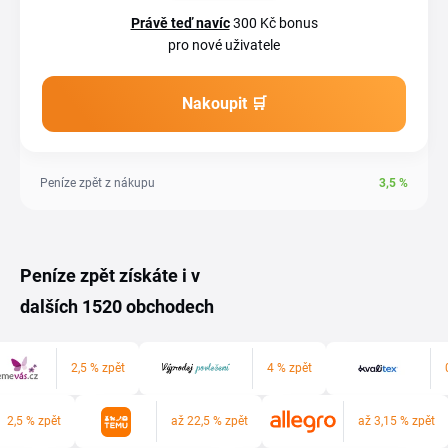
Právě teď navíc
300 Kč bonus
pro nové uživatele
Nakoupit 🛒
Peníze zpět z nákupu
3,5
%
Peníze zpět získáte i v
dalších 1520 obchodech
2,5 % zpět
4 % zpět
2,5 % zpět
až 22,5 % zpět
až 3,15 % zpět