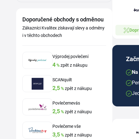
Doporučené obchody s odměnou
Zákazníci Kvalitex získavají slevy a odměny
Dopr
i v těchto obchodech
Výprodej povlečení
Začn
4
%
zpět z nákupu
Na 
SCANquilt
Pen
2,5
%
zpět z nákupu
Je
Povlečemevás
2,5
%
zpět z nákupu
Povlečeme vše
3,5
%
zpět z nákupu