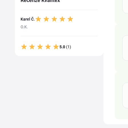
Recenze Kvalitex
Karel Č.
O.K.
5.0
(1)