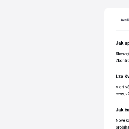
Jak up
Slevový
Zkontro
Lze Kv
V drtiv
ceny, 
Jak ča
Nové kó
probíha