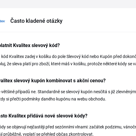
Často kladené otázky
latnit Kvalitex slevový kód?
 kód Kvalitex zadej v košíku do pole Slevový kód nebo Kupón před dokonč
luj, že sleva platí pro zboží, které máš v košíku, protože některé kódy se 
alitex slevový kupón kombinovat s akční cenou?
é většině případů ne. Standardně se slevový kupón nesčítá s již zlevněným 
vždy si přečti podmínky daného kupónu na webu obchodu.
sto Kvalitex přidává nové slevové kódy?
dy se objevují nejčastěji před sezónními vlnami: začátek podzimu, vánoční
jí průběžně, vyplatí se přehled občas zkontrolovat.