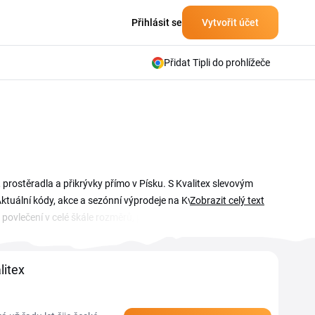
Přihlásit se
Vytvořit účet
Přidat Tipli do prohlížeče
í, prostěradla a přikrývky přímo v Písku. S Kvalitex slevovým
tuální kódy, akce a sezónní výprodeje na Kvalitex najdeš v
Zobrazit celý text
povlečení v celé škále rozměrů, polštáře, přikrývky a dětské
 ti neuteče žádný aktuální Kvalitex slevový kupón ani sezónní
litex