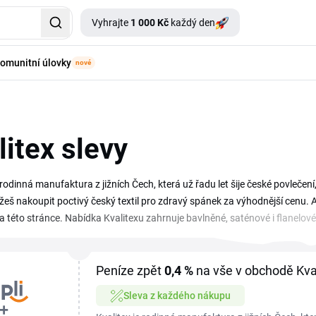
Vyhrajte
1 000 Kč
každý den
omunitní úlovky
nové
litex slevy
 rodinná manufaktura z jižních Čech, která už řadu let šije české povlečen
š nakoupit poctivý český textil pro zdravý spánek za výhodnější cenu. Ak
a této stránce. Nabídka Kvalitexu zahrnuje bavlněné, saténové i flanelové 
veselými vzory, pro potřeby celé rodiny. Sleduj tuto stránku pravidelně, ať
leva na nové kolekce nebo výprodejové akce.
Peníze zpět
0,4 %
na vše v obchodě Kva
Sleva z každého nákupu