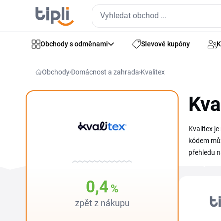
Obchody s odměnami
Slevové kupóny
K
Obchody
Domácnost a zahrada
Kvalitex
Kva
Kvalitex je
kódem může
přehledu n
kolekce s 
Kvalitex s
0,4
%
zpět z nákupu