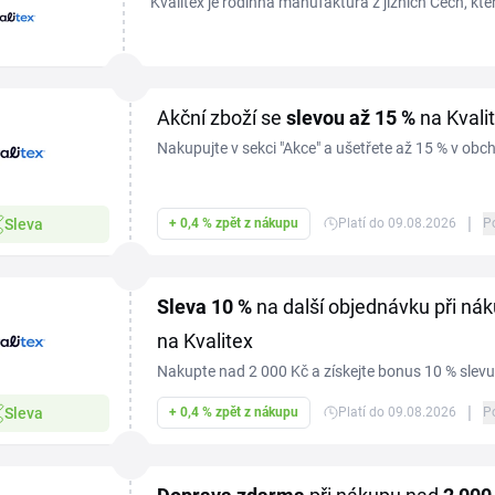
Kvalitex je rodinná manufaktura z jižních Čech, kter
povlečení, prostěradla a přikrývky přímo v Písku. S 
Akční zboží se
slevou
až 15 %
na Kvali
Nakupujte v sekci "Akce" a ušetřete až 15 % v obc
|
Sleva
+ 0,4 % zpět z nákupu
Platí do 09.08.2026
P
Sleva
10 %
na další objednávku při ná
na Kvalitex
Nakupte nad 2 000 Kč a získejte bonus 10 % slevu
|
Sleva
+ 0,4 % zpět z nákupu
Platí do 09.08.2026
P