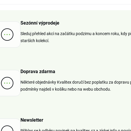
Sezónní výprodeje
Sleduj přehled akcí na začátku podzimu a koncem roku, kdy př
starších kolekcí.
Doprava zdarma
Některé objednávky Kvalitex doručí bez poplatku za dopravu 
podmínky najdeš v košíku nebo na webu obchodu.
Newsletter
Přihlas se k odběru novinek na kvalitex.cz a získej info o no