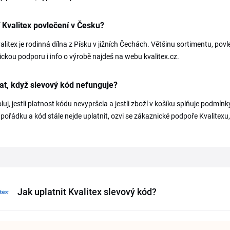
 Kvalitex povlečení v Česku?
alitex je rodinná dílna z Písku v jižních Čechách. Většinu sortimentu, povle
ckou podporu i info o výrobě najdeš na webu kvalitex.cz.
at, když slevový kód nefunguje?
luj, jestli platnost kódu nevypršela a jestli zboží v košíku splňuje podm
 pořádku a kód stále nejde uplatnit, ozvi se zákaznické podpoře Kvalitexu, vyř
Jak uplatnit Kvalitex slevový kód?