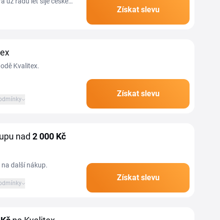
á už řadu let šije české
Získat slevu
Kvalitex...
tex
hodě Kvalitex.
Získat slevu
odmínky
kupu nad
2
000 Kč
 na další nákup.
Získat slevu
odmínky