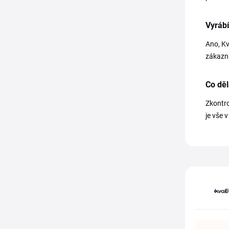
Vyrábí
Ano, Kv
zákazni
Co děl
Zkontro
je vše v