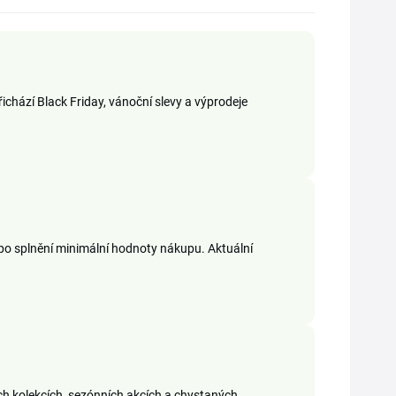
ichází Black Friday, vánoční slevy a výprodeje
po splnění minimální hodnoty nákupu. Aktuální
vých kolekcích, sezónních akcích a chystaných