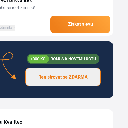
 Kč
na Kvalitex
nákupu nad 2 000 Kč.
Získat slevu
odmínky
+300 KČ
BONUS K NOVÉMU ÚČTU
Registrovat se ZDARMA
pu Kvalitex