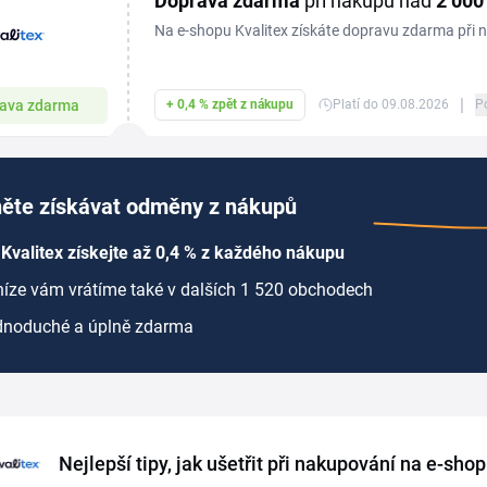
Doprava zdarma
při nákupu nad
2
000
Na e-shopu Kvalitex získáte dopravu zdarma při 
|
ava zdarma
+ 0,4 % zpět z nákupu
Platí do 09.08.2026
P
ěte získávat odměny z nákupů
Kvalitex získejte až 0,4 % z každého nákupu
íze vám vrátíme také v dalších 1 520 obchodech
dnoduché a úplně zdarma
Nejlepší tipy, jak ušetřit při nakupování na e-sho