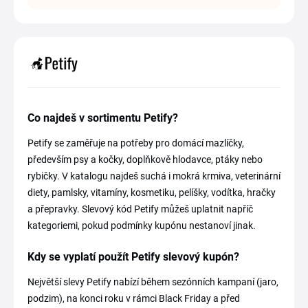
Co najdeš v sortimentu Petify?
Petify se zaměřuje na potřeby pro domácí mazlíčky,
především psy a kočky, doplňkově hlodavce, ptáky nebo
rybičky. V katalogu najdeš suchá i mokrá krmiva, veterinární
diety, pamlsky, vitamíny, kosmetiku, pelíšky, vodítka, hračky
a přepravky. Slevový kód Petify můžeš uplatnit napříč
kategoriemi, pokud podmínky kupónu nestanoví jinak.
Kdy se vyplatí použít Petify slevový kupón?
Největší slevy Petify nabízí během sezónních kampaní (jaro,
podzim), na konci roku v rámci Black Friday a před