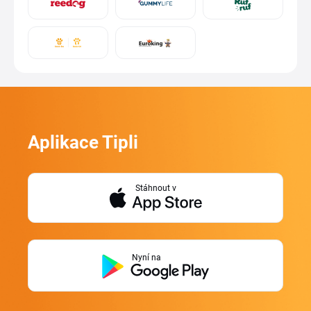
Aplikace Tipli
Stáhnout v
Nyní na