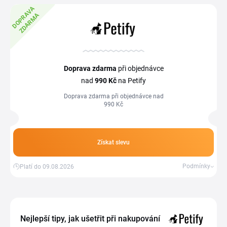
D
O
P
R
A
V
A
Z
D
A
R
M
A
Doprava zdarma
při objednávce
nad
990 Kč
na Petify
Doprava zdarma při objednávce nad
990 Kč
Získat slevu
Podmínky
Platí do 09.08.2026
Nejlepší tipy, jak ušetřit při nakupování