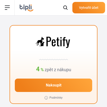
Vytvořit účet
4
%
zpět z nákupu
Nakoupit
Podmínky