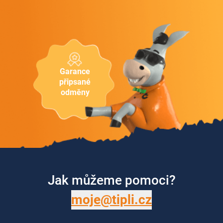
Garance
připsané
odměny
Jak můžeme pomoci?
moje@tipli.cz