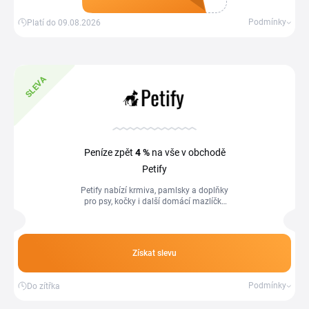
Získat kupón
Podmínky
Platí do 09.08.2026
SLEVA
Peníze zpět
4 %
na vše v obchodě
Petify
Petify nabízí krmiva, pamlsky a doplňky
pro psy, kočky i další domácí mazlíčky
od osvědčených značek. S Petify
slevovým kódem nakoupíš granule,...
Získat slevu
Podmínky
Do zítřka