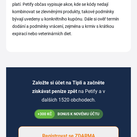
platí. Petify občas vypisuje akce, kde se kódy nedají
kombinovat se zlevněnými produkty, takové podmínky
bývají uvedeny u konkrétního kupónu. Dále si ověř termín
dodání a podmínky vrácení, zejména u krmiv s krátkou
expirací nebo veterinárních diet.
Založte si účet na Tipli a začněte
získávat peníze zpět
na Petify a v
dalších 1520 obchodech.
+300 KČ
BONUS K NOVÉMU ÚČTU
Registrovat se ZDARMA