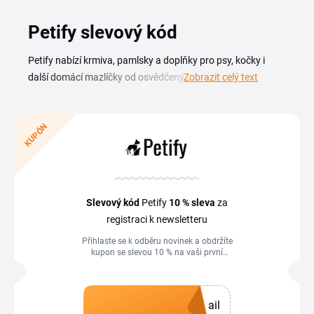
Petify slevový kód
Petify nabízí krmiva, pamlsky a doplňky pro psy, kočky i
další domácí mazlíčky od osvědčených značek. S Petify
Zobrazit celý text
slevovým kódem nakoupíš granule, konzervy, pelíšky nebo
hračky za výhodnější cenu, kupón stačí zkopírovat na této
stránce a vložit v košíku. V přehledu na této stránce najdeš
KUPÓN
aktuální Petify slevový kupón i sezónní akce, které Petify
vypisuje během jarních a podzimních kampaní. Kódy
obvykle platí na konkrétní kategorie (krmivo, kosmetika pro
mazlíčky, příslušenství) , vždy zkontroluj podmínky u
Slevový kód
Petify
10 %
sleva
za
kupónu, ať máš jistotu, že se sleva uplatní na položky v
registraci k newsletteru
tvém košíku.
Přihlaste se k odběru novinek a obdržíte
kupon se slevou 10 % na vaši první
objednávku.
ail