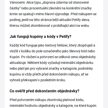
Vánocemi. Akce typu „doprava zdarma od stanovené
částky" nebo procentuální zlevnění na konkrétní značky
krmiv se opakují i mimo hlavní výprodeje. Před nákupem se
podívej, jestli na této stránce běží aktuální Petify sleva,
kterou můžeš zkombinovat s probíhající akcí na webu.
Jak fungují kupóny a kódy v Petify?
Každý kód funguje jako textový řetězec, který zkopíruješ a
vložíš v košíku do pole označeného jako Slevový kód nebo
Kupón. Po vložení a potvrzení se celková cena objednávky
aktualizuje. Některé kódy vyžadují minimální objednávku
nebo platí jen pro vybrané značky a kategorie, podmínky
kupónu si vždy přečti před dokončením nákupu, ať se
vyhneš překvapení v posledním kroku.
Co ověřit před dokončením objednávky?
Před potvrzením nákupu zkontroluj platnost kódu,
minimální hodnotu objednávky a kategorie, na které kupón