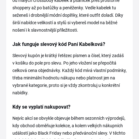
od malých crossbody kabelek a psaníček přes prostorné
shoppery až po batůžky a peněženky. Vedle kabelek tu
seženeš i drobnější módní doplňky, které outfit doladí. Díky
širší nabídce velikostí a stylů si vybereš model na běžné
nošení i k slavnostnější příležitosti.
Jak funguje slevový kód Paní Kabelková?
Slevový kupón je krátký řetězec písmen a čísel, který zadáš
v košíku do pole pro slevu. Po jeho vložení se přepočítá
celková cena objednávky. Každý kód mívá vlastní podmínky,
třeba minimální hodnotu nákupu nebo platnost jen na
vybrané kategorie, proto si je vždy zkontroluj u konkrétní
nabídky.
Kdy se vyplatí nakupovat?
Nejvíc akcí se obvykle objevuje během sezonních výprodejů,
kdy obchod obměňuje kolekce, a kolem velkých nákupních
událostí jako Black Friday nebo předvánoční slevy. V těchto