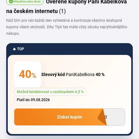
Ověřené kupóny Pani Kabelkova
Aktualizováno dnes
na českém internetu
(1)
Náš tým pro vás každý den vyhledává a kontroluje všechny dostupné
kupony všech obchodů. Díky Tipli tak máte vždy záruku nejvýhodnějšího
nákupu.
🔥 TOP
40
%
Slevový kód
PaniKabelkova
40 %
Možné kombinovat s cashbackem 4,5 %
Platí do 09.08.2026
Získat kupón
O40