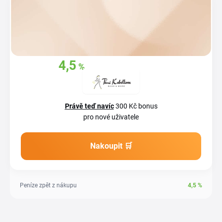
4,5
%
Získejte zpět
z
vašich nákupů
Právě teď navíc
300 Kč bonus
pro nové uživatele
Nakoupit 🛒
Peníze zpět z nákupu
4,5
%