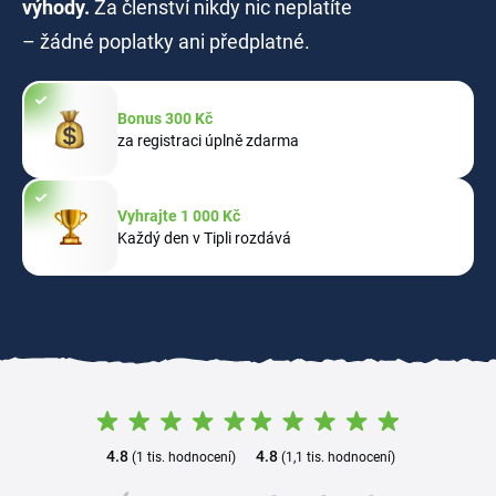
výhody.
Za členství nikdy nic neplatíte
– žádné poplatky ani předplatné.
Bonus 300 Kč
za registraci úplně zdarma
Vyhrajte 1 000 Kč
Každý den v Tipli rozdává
4.8
4.8
(1 tis. hodnocení)
(1,1 tis. hodnocení)