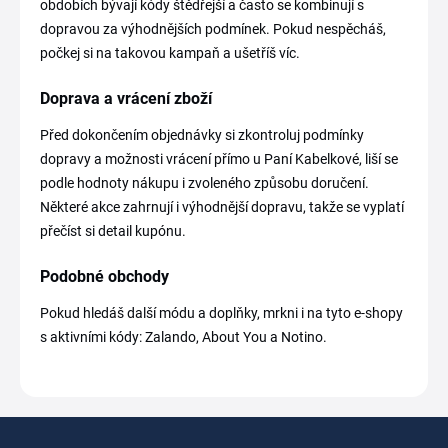
obdobích bývají kódy štědřejší a často se kombinují s
dopravou za výhodnějších podmínek. Pokud nespěcháš,
počkej si na takovou kampaň a ušetříš víc.
Doprava a vrácení zboží
Před dokončením objednávky si zkontroluj podmínky
dopravy a možnosti vrácení přímo u Paní Kabelkové, liší se
podle hodnoty nákupu i zvoleného způsobu doručení.
Některé akce zahrnují i výhodnější dopravu, takže se vyplatí
přečíst si detail kupónu.
Podobné obchody
Pokud hledáš další módu a doplňky, mrkni i na tyto e-shopy
s aktivními kódy: Zalando, About You a Notino.