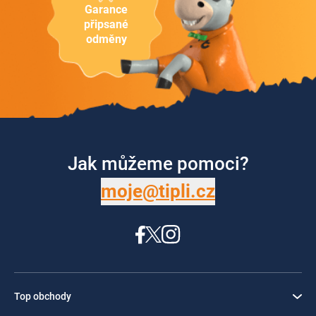
Garance
připsané
odměny
Jak můžeme pomoci?
moje@tipli.cz
Top obchody