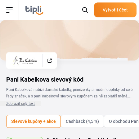
Vytvořit účet
Pani Kabelkova slevový kód
Paní Kabelková nabízí dámské kabelky, peněženky a módní doplňky od celé
řady značek, a s paní kabelková slevovým kupónem za ně zaplatíš méně.
Na této stránce najdeš ověřené kódy a akce, které ti pomůžou ušetřit na
Zobrazit celý text
nové crossbody kabelce, batůžku i klasické shopper tašce. Ať sháníš
elegantní psaníčko k večernímu outfitu, nebo praktickou kabelku na každý
Slevové kupóny + akce
Cashback (4,5 %)
O obchodu Pan
den, slevový kód uplatníš jednoduše v košíku před dokončením objednávky.
Kódy se v průběhu měsíce obměňují, takže se vyplatí stránku sledovat, ať ti
žádná paní kabelková sleva neunikne.