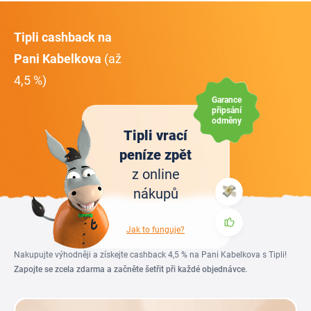
Tipli cashback na
Pani Kabelkova
(až
4,5 %)
Garance
připsání
odměny
Tipli vrací
peníze zpět
z online
nákupů
Jak to funguje?
Nakupujte výhodněji a získejte cashback 4,5 % na Pani Kabelkova s Tipli!
Zapojte se zcela zdarma a začněte šetřit při každé objednávce.