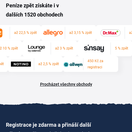
Peníze zpět získáte i v
dalších 1520 obchodech
až 22,5 % zpět
až 3,15 % zpět
a
ž 10 % zpět
až 3 % zpět
5 % zpět
450 Kč za
pět
až 2,5 % zpět
registraci
Procházet všechny obchody
Registrace je zdarma a přináší další