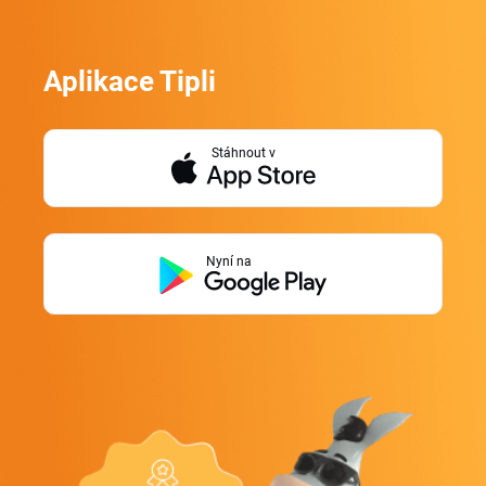
Aplikace Tipli
Stáhnout v
Nyní na