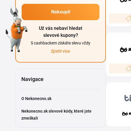
Nakoupit
Už vás nebaví hledat
slevové kupony?
S cashbackem získáte slevu vždy
Zjistit více
Navigace
O Nekonecno.sk
Nekonecno.sk slevové kódy, které jste
zmeškali