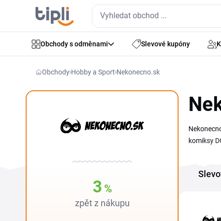
Obchody s odměnami
Slevové kupóny
K
Obchody
Hobby a Sport
Nekonecno.sk
Nek
Nekonecno.
komiksy DC
kódem Neko
při větším
Slevo
Sleduj str
3
%
zpět z nákupu