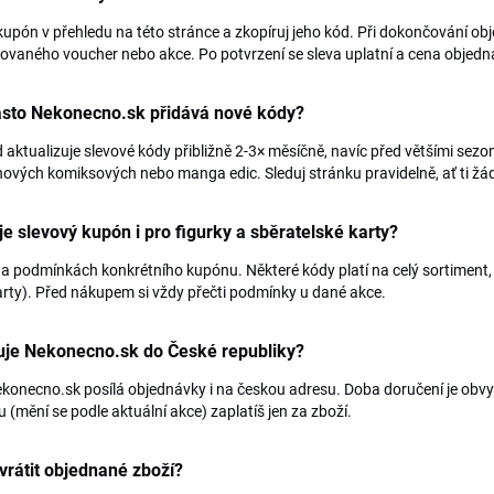
 kupón v přehledu na této stránce a zkopíruj jeho kód. Při dokončování ob
vaného voucher nebo akce. Po potvrzení se sleva uplatní a cena objedná
asto Nekonecno.sk přidává nové kódy?
aktualizuje slevové kódy přibližně 2-3× měsíčně, navíc před většími sezon
nových komiksových nebo manga edic. Sleduj stránku pravidelně, ať ti žá
e slevový kupón i pro figurky a sběratelské karty?
na podmínkách konkrétního kupónu. Některé kódy platí na celý sortiment, 
rty). Před nákupem si vždy přečti podmínky u dané akce.
uje Nekonecno.sk do České republiky?
konecno.sk posílá objednávky i na českou adresu. Doba doručení je obvykl
 (mění se podle aktuální akce) zaplatíš jen za zboží.
rátit objednané zboží?