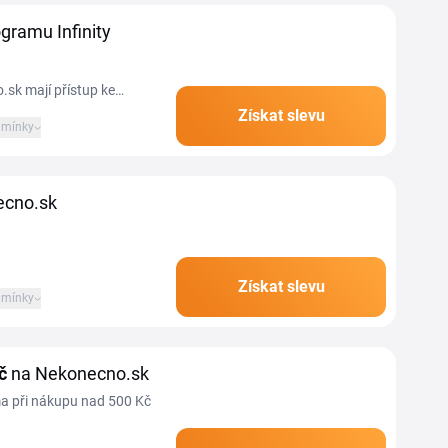
gramu Infinity
.sk mají přístup ke
využití stanovuje obchod
Získat slevu
mínky
e mohou průběžně
ecno.sk
Získat slevu
mínky
č
na Nekonecno.sk
a při nákupu nad 500 Kč