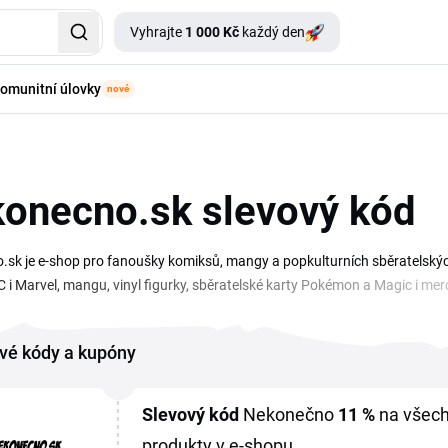
Vyhrajte
1 000 Kč
každý den
omunitní úlovky
nové
onecno.sk slevový kód
sk je e-shop pro fanoušky komiksů, mangy a popkulturních sběratelskýc
 i Marvel, mangu, vinyl figurky, sběratelské karty Pokémon a Magic i mer
necno.sk nakoupíš nové vydání i deluxe edice za nižší cenu. Aktuální N
 nákupu mangy, limitovaných figurek nebo doprodejových knižních setů. S
vé kódy a kupóny
ánku, ať ti neuteče žádná akce na nový komiksový týden ani skladový dopr
Slevový kód
Nekonečno
11 %
na všech
produkty v e-shopu.