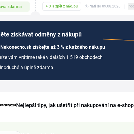
|
ava zdarma
+ 3 % zpět z nákupu
Platí do 09.08.2026
Pod
ěte získávat odměny z nákupů
 Nekonecno.sk získejte až 3 % z každého nákupu
íze vám vrátíme také v dalších 1 519 obchodech
dnoduché a úplně zdarma
Nejlepší tipy, jak ušetřit při nakupování na e-sh