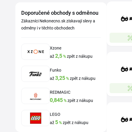
Doporučené obchody s odměnou
Zákazníci Nekonecno.sk získavají slevy a
odměny i v těchto obchodech
Xzone
2,5
až
%
zpět z nákupu
Funko
3,25
až
%
zpět z nákupu
REDMAGIC
0,845
%
zpět z nákupu
LEGO
5
až
%
zpět z nákupu