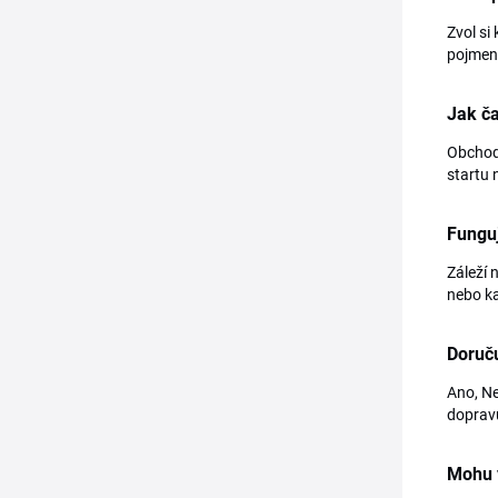
Zvol si
pojmeno
Jak č
Obchod 
startu 
Funguj
Záleží 
nebo ka
Doruč
Ano, Ne
dopravu
Mohu v