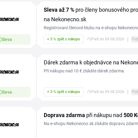
Sleva
až 7 %
pro členy bonusového pro
na Nekonecno.sk
Registrovaní členové klubu na e-shopu Nekonecno
speciálním slevám. Podmínky pro jejich získání a 
|
Sleva
+ 3 % zpět z nákupu
Platí do 09.08.2026
Pod
a tyto informace jsou k dispozici na webu, kde s
aktualizovat.
Dárek zdarma k objednávce na Nekon
Při nákupu nad 10 € získáte dárek zdarma.
|
Sleva
+ 3 % zpět z nákupu
Platí do 09.08.2026
Pod
Doprava zdarma
při nákupu nad
500 K
Na e-shopu Nekonecno.sk získáte dopravu zdarm