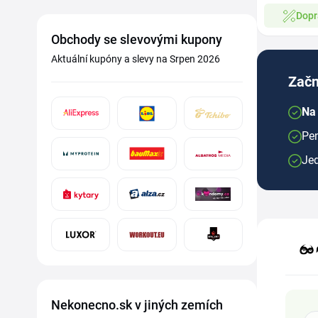
Dopr
Obchody se slevovými kupony
Aktuální kupóny a slevy na Srpen 2026
Začn
Na
Pen
Je
Nekonecno.sk v jiných zemích