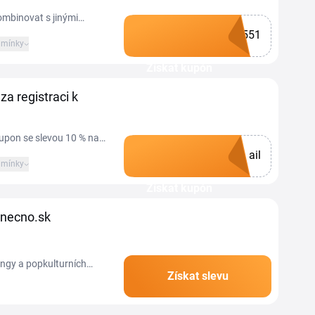
ombinovat s jinými
551
mínky
Získat kupón
za registraci k
kupon se slevou 10 % na
ail
mínky
Získat kupón
onecno.sk
ngy a popkulturních
Získat slevu
0 titulů skladem,