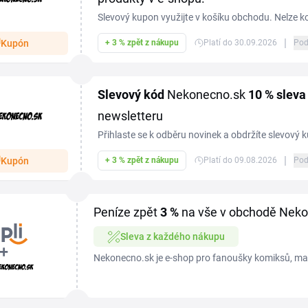
Slevový kupon využijte v košíku obchodu. Nelze k
slevami a/nebo s věrnostními body Infinito.
|
Kupón
+ 3 % zpět z nákupu
Platí do 30.09.2026
Pod
Slevový kód
Nekonecno.sk
10 %
sleva
newsletteru
Přihlaste se k odběru novinek a obdržíte slevový 
vaši první objednávku.
|
Kupón
+ 3 % zpět z nákupu
Platí do 09.08.2026
Pod
Peníze zpět
3 %
na vše v obchodě Nek
Sleva z každého nákupu
Nekonecno.sk je e-shop pro fanoušky komiksů, ma
sběratelských předmětů. V nabídce najdeš přes 700
komiksy DC i...