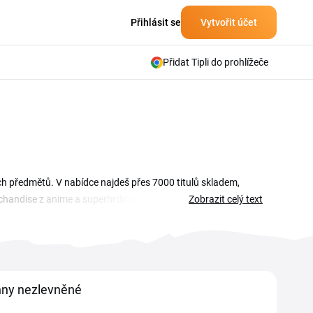
Přihlásit se
Vytvořit účet
Přidat Tipli do prohlížeče
h předmětů. V nabídce najdeš přes 7000 titulů skladem,
chandise z anime a superhrdinských sérií. Se slevovým
Zobrazit celý text
ekonecno.sk slevový kupón a sezonní slevy ti pomohou ušetřit
tačí kód zkopírovat a uplatnit při dokončování objednávky.
odej.
ny nezlevněné