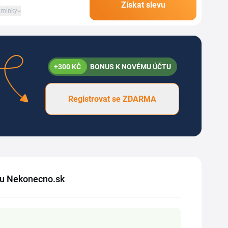
Získat slevu
mínky
+300 KČ
BONUS K NOVÉMU ÚČTU
Registrovat se ZDARMA
opu Nekonecno.sk