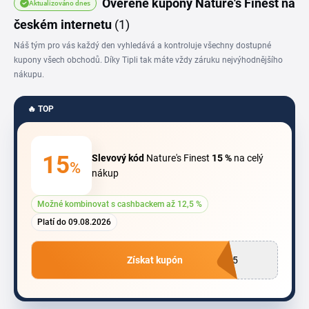
Ověřené kupóny Nature's Finest na
Aktualizováno dnes
stránku uložit do oblíbených.
českém internetu
(1)
Náš tým pro vás každý den vyhledává a kontroluje všechny dostupné
kupony všech obchodů. Díky Tipli tak máte vždy záruku nejvýhodnějšího
nákupu.
🔥 TOP
15
Slevový kód
Nature's Finest
15 %
na celý
%
nákup
Možné kombinovat s cashbackem až 12,5 %
Platí do 09.08.2026
Získat kupón
Z15