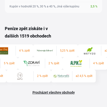
Kupón v hodnotě 20 %, 30 % a 40 %, Jiná výše kupónu
2,5
%
Peníze zpět získáte i v
dalších 1519 obchodech
4 % zpět
5,25 % zpět
a
5 % zpět
2 % zpět
4 % zpět
pět
2 % zpět
až 4,5 % zpět
Procházet všechny obchody