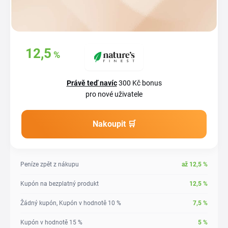
Získejte zpět
12,5
%
až
z vašich
nákupů
Právě teď navíc
300 Kč bonus
pro nové uživatele
Nakoupit 🛒
Peníze zpět z nákupu
až
12,5
%
Kupón na bezplatný produkt
12,5
%
Žádný kupón, Kupón v hodnotě 10 %
7,5
%
Kupón v hodnotě 15 %
5
%