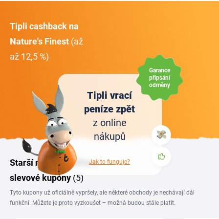
Tipli cashback na
Nature's Finest
(až
až 12,5 %)
Garance
připsání
odměny
Tipli vrací
peníze zpět
z online
nákupů
Starší nebo neověřené
Jak to funguje?
slevové kupóny
(5)
Tyto kupony už oficiálně vypršely, ale některé obchody je nechávají dál
funkční. Můžete je proto vyzkoušet – možná budou stále platit.