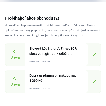
Probíhající akce obchodu
(2)
Na rozdíl od kuponů nemusíte u těchto akcí zadávat žádný kód. Sleva se
uplatní automaticky po prokliku, nebo vás obchod přesměruje do své akční
sekce. Jde tedy o nabídky, které jsou hned připravené k využití.
Slevový kód
Nature's Finest
10 %
🤩
sleva
za registraci k odběru
Sleva
newsletteru
Platí do 09.08.2026
Doprava zdarma
při nákupu nad
🤩
1
200 Kč
Sleva
Platí do 09.08.2026