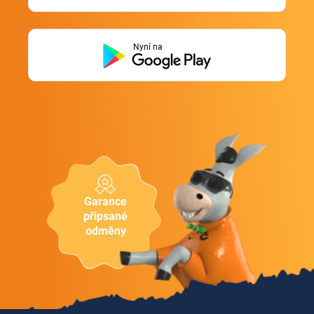
Nyní na
Garance
připsané
odměny