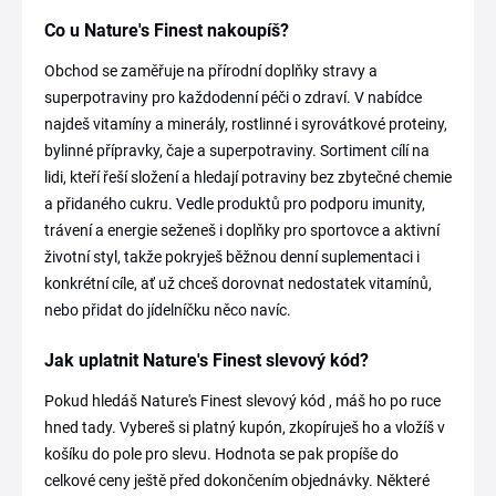
Co u Nature's Finest nakoupíš?
Obchod se zaměřuje na přírodní doplňky stravy a
superpotraviny pro každodenní péči o zdraví. V nabídce
najdeš vitamíny a minerály, rostlinné i syrovátkové proteiny,
bylinné přípravky, čaje a superpotraviny. Sortiment cílí na
lidi, kteří řeší složení a hledají potraviny bez zbytečné chemie
a přidaného cukru. Vedle produktů pro podporu imunity,
trávení a energie seženeš i doplňky pro sportovce a aktivní
životní styl, takže pokryješ běžnou denní suplementaci i
konkrétní cíle, ať už chceš dorovnat nedostatek vitamínů,
nebo přidat do jídelníčku něco navíc.
Jak uplatnit Nature's Finest slevový kód?
Pokud hledáš Nature's Finest slevový kód , máš ho po ruce
hned tady. Vybereš si platný kupón, zkopíruješ ho a vložíš v
košíku do pole pro slevu. Hodnota se pak propíše do
celkové ceny ještě před dokončením objednávky. Některé