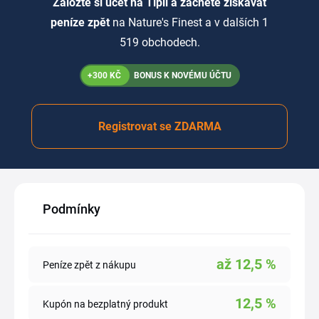
Založte si účet na Tipli a začněte získávat
peníze zpět
na Nature's Finest a v dalších 1
519 obchodech.
+300 KČ
BONUS K NOVÉMU ÚČTU
Registrovat se ZDARMA
Podmínky
až
12,5
%
Peníze zpět z nákupu
12,5
%
Kupón na bezplatný produkt