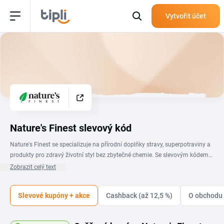
Vytvořit účet
Nature's Finest slevový kód
Nature's Finest se specializuje na přírodní doplňky stravy, superpotraviny a
produkty pro zdravý životní styl bez zbytečné chemie. Se slevovým kódem
tu nakoupíš vitamíny, proteiny i bylinné přípravky za příznivější cenu, stačí
Zobrazit celý text
vybrat platný kupón z této stránky a uplatnit ho v košíku obchodu. Hledáš
Nature's Finest slevové kódy na konkrétní nákup? Přehled ověřených
Slevové kupóny + akce
Cashback (až 12,5 %)
O obchodu 
kupónů a aktuálních nabídek máš pohromadě na jednom místě a průběžně
ho doplňujeme. Když ho sleduješ pravidelně, zachytíš i sezonní slevy,
výprodeje a krátkodobé akce, které někdy platí jen pár dní. Vyplatí se proto