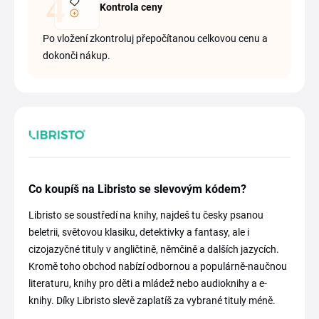
Kontrola ceny
Po vložení zkontroluj přepočítanou celkovou cenu a
dokonči nákup.
Co koupíš na Libristo se slevovým kódem?
Libristo se soustředí na knihy, najdeš tu česky psanou
beletrii, světovou klasiku, detektivky a fantasy, ale i
cizojazyčné tituly v angličtině, němčině a dalších jazycích.
Kromě toho obchod nabízí odbornou a populárně-naučnou
literaturu, knihy pro děti a mládež nebo audioknihy a e-
knihy. Díky Libristo slevě zaplatíš za vybrané tituly méně.