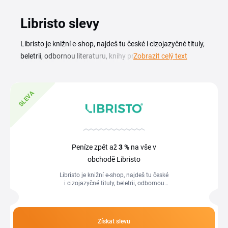
Libristo slevy
Libristo je knižní e-shop, najdeš tu české i cizojazyčné tituly,
beletrii, odbornou literaturu, knihy pro děti a často také
Zobrazit celý text
audioknihy a e-knihy. S Libristo slevovým kódem z této
stránky pořídíš oblíbené tituly za nižší cenu a snadno tak
doplníš svou knihovnu. Aktuální Libristo slevový kupón i
SLEVA
sezonní akce máš pohromadě v tomto přehledu. Stačí
vybrat platný promo kód, zkopírovat ho a uplatnit při
objednávce. Sleva se uplatní v košíku ještě před
dokončením nákupu, takže hned uvidíš novou cenu
Peníze zpět až
3 %
na vše v
vybraných knih.
obchodě Libristo
Libristo je knižní e-shop, najdeš tu české
i cizojazyčné tituly, beletrii, odbornou
literaturu, knihy pro děti a často také
audioknihy a e-knihy. S...
Získat slevu