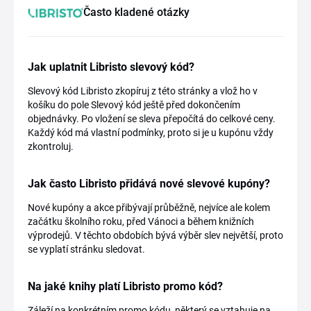
Často kladené otázky
Jak uplatnit Libristo slevový kód?
Slevový kód Libristo zkopíruj z této stránky a vlož ho v
košíku do pole Slevový kód ještě před dokončením
objednávky. Po vložení se sleva přepočítá do celkové ceny.
Každý kód má vlastní podmínky, proto si je u kupónu vždy
zkontroluj.
Jak často Libristo přidává nové slevové kupóny?
Nové kupóny a akce přibývají průběžně, nejvíce ale kolem
začátku školního roku, před Vánoci a během knižních
výprodejů. V těchto obdobích bývá výběr slev největší, proto
se vyplatí stránku sledovat.
Na jaké knihy platí Libristo promo kód?
Záleží na konkrétním promo kódu, některý se vztahuje na