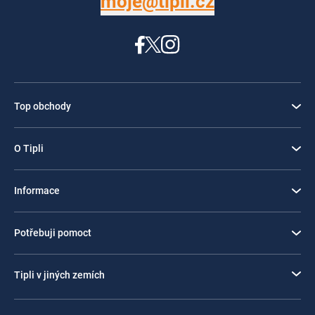
moje@tipli.cz
Top obchody
O Tipli
Informace
Potřebuji pomoct
Tipli v jiných zemích