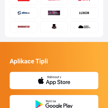
Aplikace Tipli
Stáhnout v
Nyní na