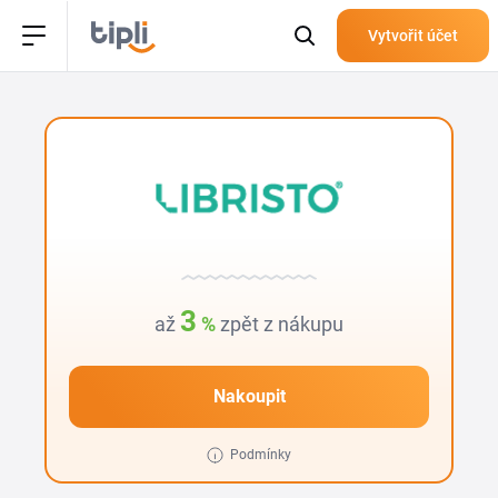
Vytvořit účet
3
až
%
zpět z nákupu
Nakoupit
Podmínky