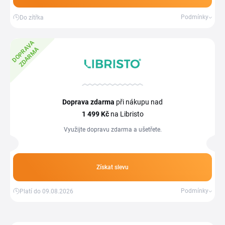
Podmínky
Do zítřka
D
O
P
R
A
V
A
Z
D
A
R
M
A
Doprava zdarma
při nákupu nad
1
499 Kč
na Libristo
Využijte dopravu zdarma a ušetřete.
Získat slevu
Podmínky
Platí do 09.08.2026