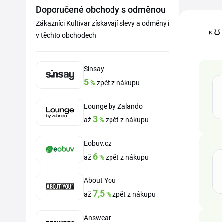
Doporučené obchody s odměnou
Zákazníci Kultivar získavají slevy a odměny i
v těchto obchodech
Sinsay
5
%
zpět z nákupu
Lounge by Zalando
3
až
%
zpět z nákupu
Eobuv.cz
6
až
%
zpět z nákupu
About You
7,5
až
%
zpět z nákupu
Answear