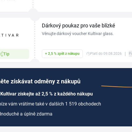
domácnosti, nápojové sklo, aromalampy, lampiony 
Každý...
Dárkový poukaz pro vaše blízké
Věnujte dárkový voucher Kultivar glass.
|
Tip
+ 2,5 % zpět z nákupu
Platí do 09.08.2026
P
ěte získávat odměny z nákupů
Kultivar získejte až 2,5 % z každého nákupu
íze vám vrátíme také v dalších 1 519 obchodech
dnoduché a úplně zdarma