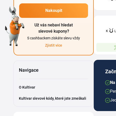
Nakoupit
Už vás nebaví hledat
slevové kupony?
S cashbackem získáte slevu vždy
Zjistit více
Navigace
Začn
Na 
O Kultivar
Pen
Kultivar slevové kódy, které jste zmeškali
Je