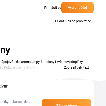
Přihlásit se
Vytvořit účet
Přidat Tipli do prohlížeče
ony
 nápojové sklo, aromalampy, lampiony i květinové doplňky.
ci u Kultivaru nenajdeš. S Kultivar slevovým kódem navíc
Zobrazit celý text
tuální kupóny, slevové kódy i akce Kultivar. Než dáš sklenici,
 menší dárky, tak větší nákup pro celou domácnost. A pokud
ivar
šperky, dekorace do
Získat slevu