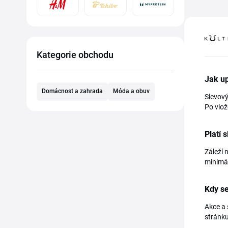
Kategorie obchodu
Jak up
Domácnost a zahrada
Móda a obuv
Slevový
Po vlož
Platí 
Záleží 
minimál
Kdy se
Akce a 
stránku