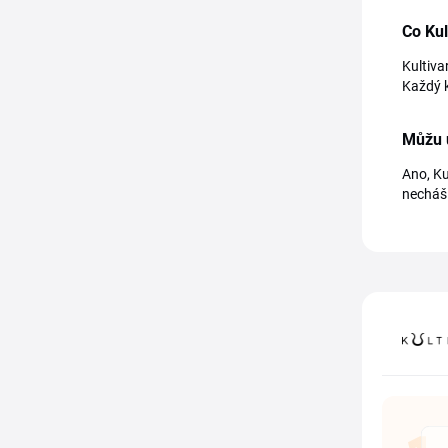
Co Kul
Kultiva
Každý k
Můžu u
Ano, Ku
necháš