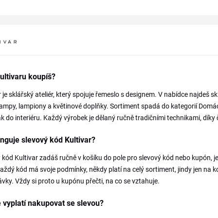
ultivaru koupíš?
r je sklářský ateliér, který spojuje řemeslo s designem. V nabídce najdeš s
mpy, lampiony a květinové doplňky. Sortiment spadá do kategorií Domácn
ak do interiéru. Každý výrobek je dělaný ručně tradičními technikami, díky 
nguje slevový kód Kultivar?
 kód Kultivar zadáš ručně v košíku do pole pro slevový kód nebo kupón, j
aždý kód má svoje podmínky, někdy platí na celý sortiment, jindy jen na 
vky. Vždy si proto u kupónu přečti, na co se vztahuje.
 vyplatí nakupovat se slevou?