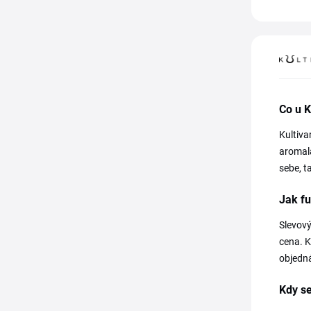
Co u K
Kultiva
aromala
sebe, t
Jak fu
Slevový
cena. K
objedná
Kdy se