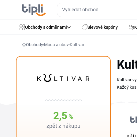
Obchody s odměnami
Slevové kupóny
K
Obchody
Móda a obuv
Kultivar
Kul
Kultivar v
Každý kus 
pořídíš ty
šperk nebo
zrovna shá
2,5
%
zpět z nákupu