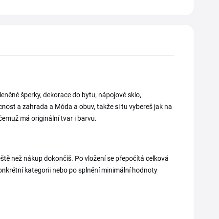
kleněné šperky, dekorace do bytu, nápojové sklo,
ost a zahrada a Móda a obuv, takže si tu vybereš jak na
čemuž má originální tvar i barvu.
eště než nákup dokončíš. Po vložení se přepočítá celková
konkrétní kategorii nebo po splnění minimální hodnoty