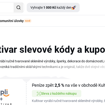
Vyhrajte
1 000 Kč
každý den
omunitní úlovky
nové
tivar slevové kódy a kup
yrábí ručně tvarované skleněné výrobky, šperky, dekorace do domácnosti,
vzniká tradičními sklářskými technikami a je originál, takže dvě stejné vě
hle skleněné kousky za příjemnější cenu. Na této stránce máš pohromadě ak
 dekoraci do košíku, mrkni sem, slevový kupón Kultivar často pokryje jak
níš originální dárek, hodí se i dárkové poukazy.
Peníze zpět
2,5 %
na vše v obchodě Kult
Sleva z každého nákupu
Kultivar vyrábí ručně tvarované skleněné výrobky, 