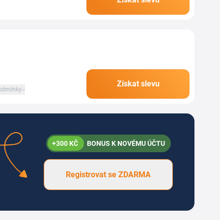
i květinové doplňky.
Získat slevu
odmínky
+300 KČ
BONUS K NOVÉMU ÚČTU
Registrovat se ZDARMA