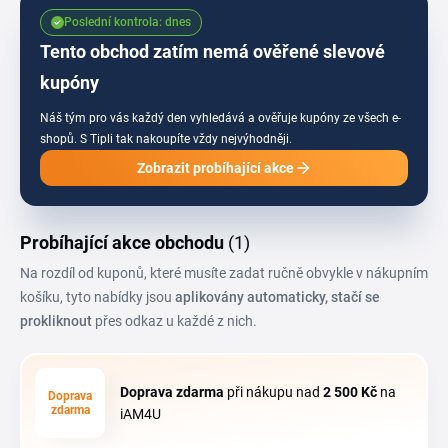
kód iAM4U vyplatí spojit s produkty, které právě dochází nebo se prodávají v
Poslední kontrola: dnes
sezónní nabídce.
Tento obchod zatím nemá ověřené slevové
kupóny
Náš tým pro vás každý den vyhledává a ověřuje kupóny ze všech e-
shopů.
S Tipli tak nakoupíte vždy nejvýhodněji.
Zobrazit probíhající akce
Probíhající akce obchodu
(1)
Na rozdíl od kuponů, které musíte zadat ručně obvykle v nákupním
košíku, tyto nabídky jsou
aplikovány automaticky, stačí se
prokliknout
přes odkaz u každé z nich.
Doprava zdarma
při nákupu nad
2
500 Kč
na
Doprava
zdarma
iAM4U