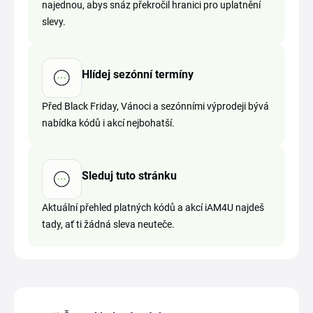
najednou, abys snáz překročil hranici pro uplatnění
slevy.
Hlídej sezónní termíny
Před Black Friday, Vánoci a sezónními výprodeji bývá
nabídka kódů i akcí nejbohatší.
Sleduj tuto stránku
Aktuální přehled platných kódů a akcí iAM4U najdeš
tady, ať ti žádná sleva neuteče.