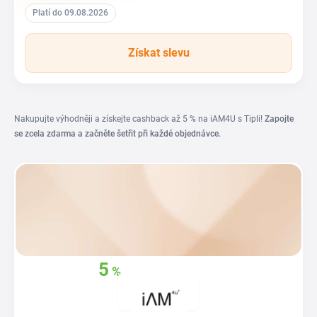
Platí do 09.08.2026
Získat slevu
Nakupujte výhodněji a získejte cashback až 5 % na iAM4U s Tipli!
Zapojte
se zcela zdarma a začněte šetřit při každé objednávce.
5
%
Získejte zpět
až
z
vašich nákupů