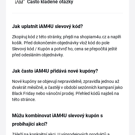
Často kladené otázky
Jak uplatnit iAM4U slevový kód?
Zkopíruj kód z této stránky, přejdi na shopiam4u.cz a naplň
košík. Před dokončením objednávky vlož kód do pole
Slevový kód / Kupón a potvrď ho, cena se přepočítá ještě
před odesláním objednávky.
Jak často iAM4U přidává nové kupóny?
Nové kupóny se objevují nepravidelně, zpravidla jednou až
dvakrát měsíčně, a častěji v období sezónních kampaní jako
Black Friday nebo vánoční prodej. Přehled kódů najdeš na
této stránce.
Můžu kombinovat iAM4U slevový kupón s
probíhající akcí?
Záleží na konkrétní akci. U výprodejových produktů a