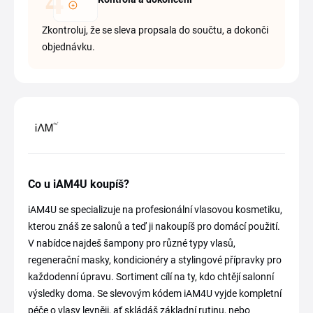
Zkontroluj, že se sleva propsala do součtu, a dokonči
objednávku.
Co u iAM4U koupíš?
iAM4U se specializuje na profesionální vlasovou kosmetiku,
kterou znáš ze salonů a teď ji nakoupíš pro domácí použití.
V nabídce najdeš šampony pro různé typy vlasů,
regenerační masky, kondicionéry a stylingové přípravky pro
každodenní úpravu. Sortiment cílí na ty, kdo chtějí salonní
výsledky doma. Se slevovým kódem iAM4U vyjde kompletní
péče o vlasy levněji, ať skládáš základní rutinu, nebo