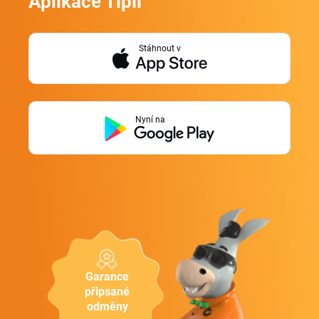
Aplikace Tipli
Stáhnout v
Nyní na
Garance
připsané
odměny