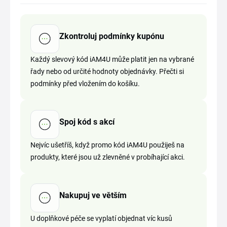
Zkontroluj podmínky kupónu
Každý slevový kód iAM4U může platit jen na vybrané
řady nebo od určité hodnoty objednávky. Přečti si
podmínky před vložením do košíku.
Spoj kód s akcí
Nejvíc ušetříš, když promo kód iAM4U použiješ na
produkty, které jsou už zlevněné v probíhající akci.
Nakupuj ve větším
U doplňkové péče se vyplatí objednat víc kusů