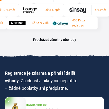
ž 10 % zpět
až 3 % zpět
5 % zpět
450 Kč za
pět
až 2,5 % zpět
registraci
Procházet všechny obchody
Registrace je zdarma a přináší další
výhody.
Za členství nikdy nic neplatíte
– žádné poplatky ani předplatné.
Bonus 300 Kč