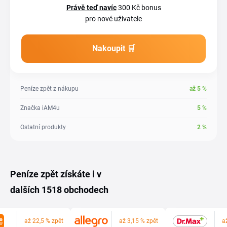
Právě teď navíc
300 Kč bonus
pro nové uživatele
Nakoupit 🛒
Peníze zpět z nákupu
až
5
%
Značka iAM4u
5
%
Ostatní produkty
2
%
Peníze zpět získáte i v
dalších 1518 obchodech
až 22,5 % zpět
až 3,15 % zpět
a