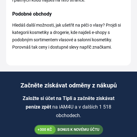
i platných kódů najdeš na této stránce.
Podobné obchody
Hledáš další možnosti, jak ušetřit na péči o vlasy? Projdi si
kategorii kosmetiky a drogerie, kde najdeš e-shopy s
podobným sortimentem vlasové a salonní kosmetiky.
Porovnáš tak ceny i dostupné slevy napříč značkami.
Začněte získávat odměny z nákupů
Založte si účet na Tipli a začněte získávat
peníze zpět
na iAM4U a v dalších 1 518
obchodech.
+300 KČ
BONUS K NOVÉMU ÚČTU