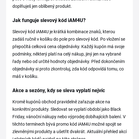
doplňuješ jen oblíbený produkt.
Jak funguje slevový kód iAM4U?
Slevový kód iAM4U je krátká kombinace znaků, kterou
zadáš ručně v košíku do pole pro slevový kód. Po vložení se
přepočítá celková cena objednávky. Každý kupón má svoje
podmínky, některý platí na celý nákup, jiný jen na vybrané
řady nebo od určité hodnoty objednávky. Před dokončením
objednávky si proto zkontroluj, zda kód odpovídá tomu, co
máš v košíku.
Akce a sezóny, kdy se sleva vyplatí nejvíc
Kromě kupónů obchod pravidelně zařazuje akce na
konkrétní produkty. Sledovat se vyplatí období jako Black
Friday, vánoční nákupy nebo výprodej dobíhajících balení. V
těchto termínech bývá promo kód iAM4U možné spojit se
zlevněnými produkty a ušetřit dvakrát. Aktuální přehled akcí