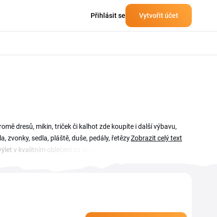
Přihlásit se
Vytvořit účet
ě dresů, mikin, triček či kalhot zde koupíte i další výbavu,
la, zvonky, sedla, pláště, duše, pedály, řetězy a další
Zobrazit celý text
ýlet v kvalitním oblečení za skvělé ceny. Jestliže váháte,