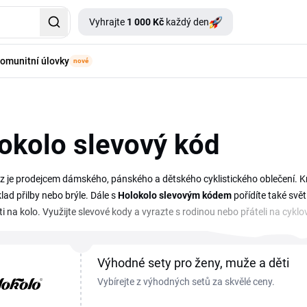
Vyhrajte
1 000 Kč
každý den
omunitní úlovky
nové
okolo slevový kód
z je prodejcem dámského, pánského a dětského cyklistického oblečení. Krom
lad přilby nebo brýle. Dále s
Holokolo slevovým kódem
pořídíte také svět
 na kolo. Využijte slevové kody a vyrazte s rodinou nebo přáteli na cyklov
i Holokolo recenze na e-shopu a na sociálních sítích.
Výhodné sety pro ženy, muže a děti
Vybírejte z výhodných setů za skvělé ceny.