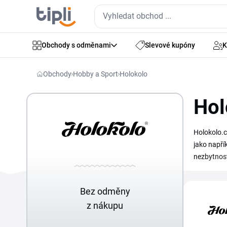
Obchody s odměnami
Slevové kupóny
K
Obchody
Hobby a Sport
Holokolo
Hol
Holokolo.c
jako napřík
nezbytnosti
přečtěte s
Bez odměny
z nákupu