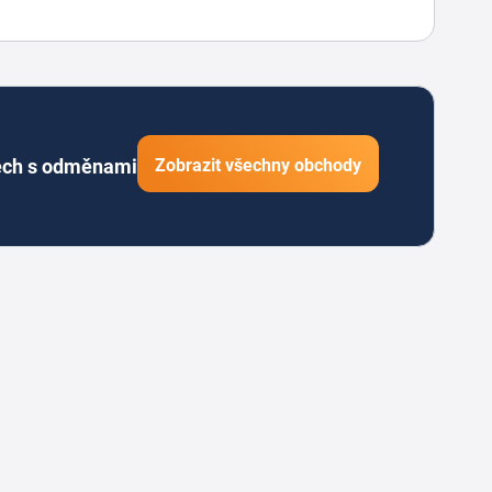
ech s odměnami
Zobrazit všechny obchody