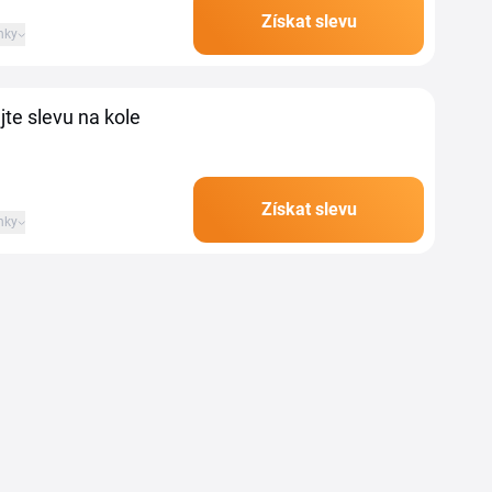
Získat slevu
nky
jte slevu na kole
Získat slevu
nky