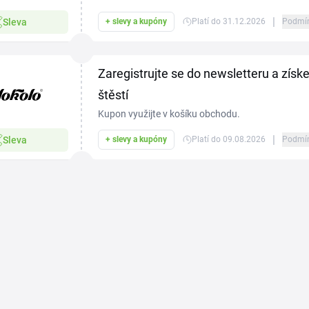
|
Sleva
+ slevy a kupóny
Platí do 31.12.2026
Podmí
Zaregistrujte se do newsletteru a získe
štěstí
Kupon využijte v košíku obchodu.
|
Sleva
+ slevy a kupóny
Platí do 09.08.2026
Podmí