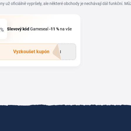
ny už oficiálně vypršely, ale některé obchody je nechávají dál funkční. Mů
%
Slevový kód
Gameseal
-11 %
na vše
Vyzkoušet kupón
PLI