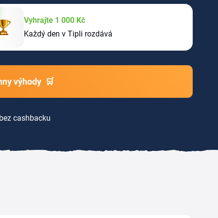
Vyhrajte 1 000 Kč
Každý den v Tipli rozdává
chny výhody
🛒
bez cashbacku