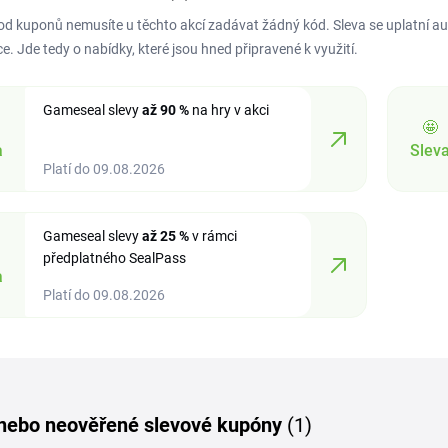
 od kuponů nemusíte u těchto akcí zadávat žádný kód. Sleva se uplatní a
e. Jde tedy o nabídky, které jsou hned připravené k využití.
Gameseal slevy
až 90 %
na hry v akci
🤩
a
Slev
Platí do 09.08.2026
Gameseal slevy
až 25 %
v rámci
předplatného SealPass
a
Platí do 09.08.2026
 nebo neověřené slevové kupóny
(1)