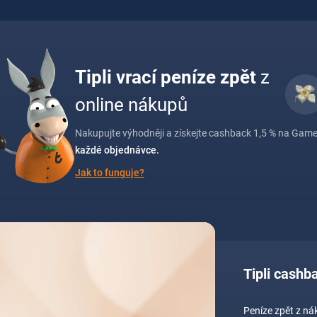
Tipli vrací peníze zpět
z
online nákupů
Nakupujte výhodněji a získejte cashback 1,5 % na Games
každé objednávce.
Jak to funguje?
Tipli cash
Peníze zpět z n