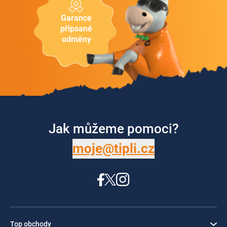
Garance
připsané
odměny
Jak můžeme pomoci?
moje@tipli.cz
Top obchody