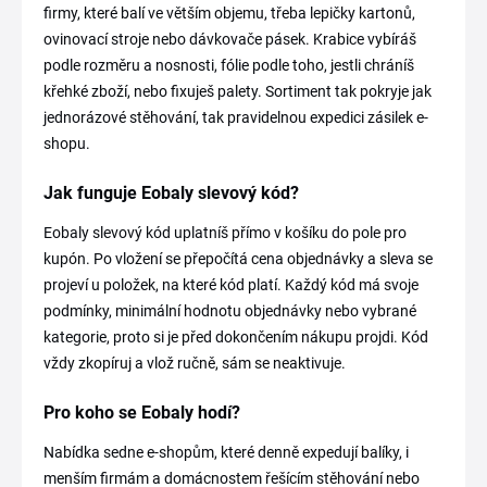
firmy, které balí ve větším objemu, třeba lepičky kartonů,
ovinovací stroje nebo dávkovače pásek. Krabice vybíráš
podle rozměru a nosnosti, fólie podle toho, jestli chráníš
křehké zboží, nebo fixuješ palety. Sortiment tak pokryje jak
jednorázové stěhování, tak pravidelnou expedici zásilek e-
shopu.
Jak funguje Eobaly slevový kód?
Eobaly slevový kód uplatníš přímo v košíku do pole pro
kupón. Po vložení se přepočítá cena objednávky a sleva se
projeví u položek, na které kód platí. Každý kód má svoje
podmínky, minimální hodnotu objednávky nebo vybrané
kategorie, proto si je před dokončením nákupu projdi. Kód
vždy zkopíruj a vlož ručně, sám se neaktivuje.
Pro koho se Eobaly hodí?
Nabídka sedne e-shopům, které denně expedují balíky, i
menším firmám a domácnostem řešícím stěhování nebo