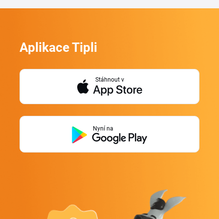
Aplikace Tipli
Stáhnout v
Nyní na