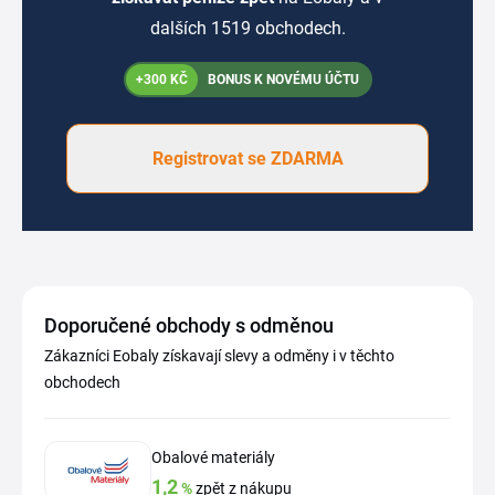
dalších 1519 obchodech.
+300 KČ
BONUS K NOVÉMU ÚČTU
Registrovat se ZDARMA
Doporučené obchody s odměnou
Zákazníci Eobaly získavají slevy a odměny i v těchto
obchodech
Obalové materiály
1,2
%
zpět z nákupu