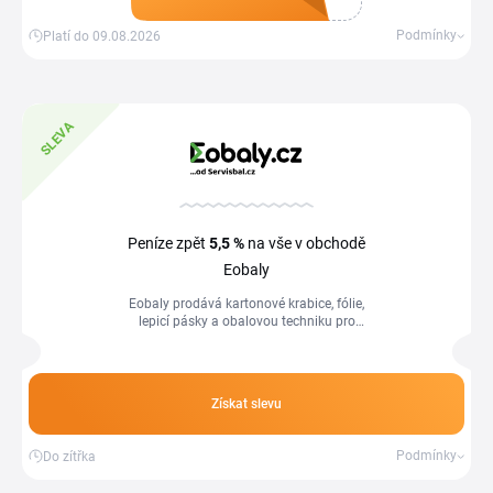
Získat kupón
Podmínky
Platí do 09.08.2026
SLEVA
Peníze zpět
5,5 %
na vše v obchodě
Eobaly
Eobaly prodává kartonové krabice, fólie,
lepicí pásky a obalovou techniku pro
zásilky i stěhování. S Eobaly slevovým
kódem pořídíš všechno potřebné...
Získat slevu
Podmínky
Do zítřka