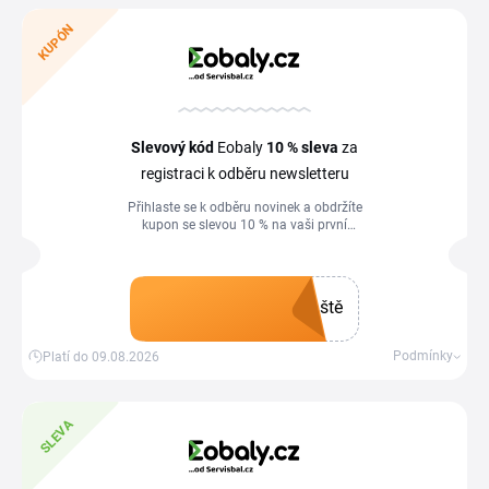
KUPÓN
Slevový kód
Eobaly
10 %
sleva
za
registraci k odběru newsletteru
Přihlaste se k odběru novinek a obdržíte
kupon se slevou 10 % na vaši první
objednávku nad 1 000 Kč
ště
Získat kupón
Podmínky
Platí do 09.08.2026
SLEVA