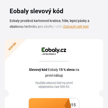
Eobaly slevový kód
Eobaly prodává kartonové krabice, fólie, lepicí pásky a
obalovou techniku pro zásilky i stěhování. S Eobaly
Zobrazit celý text
slevovým kódem pořídíš všechno potřebné pro balení
levněji, ať už zařizuješ e-shop, nebo jen posíláš balík. Zboží
je skladem a běžně dorazí do 24 hodin. Na této stránce
KUPÓN
najdeš aktuální kupóny a slevové kódy, které využiješ při
objednávce krabic, výplňových materiálů i strojů na balení.
Stačí vybrat kód, zkopírovat ho a vložit při dokončení
nákupu. Přehled se průběžně doplňuje, takže se sem vyplatí
Slevový kód
Eobaly
15 %
sleva
na
vracet před každou větší objednávkou obalů.
první nákup
Využijte slevový kód na první
objednávku nad 500 Kč.
I15