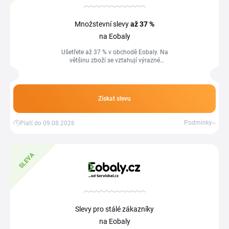
Množstevní slevy
až 37 %
na Eobaly
Ušetřete až 37 % v obchodě Eobaly. Na
většinu zboží se vztahují výrazné
množstevní slevy. Největší slevu
obdržíte nákupem po paletách.
Získat slevu
Podmínky
Platí do 09.08.2026
SLEVA
Slevy pro stálé zákazníky
na Eobaly