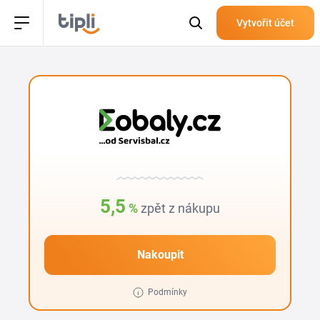
Vytvořit účet
5,5
%
zpět z nákupu
Nakoupit
Podmínky