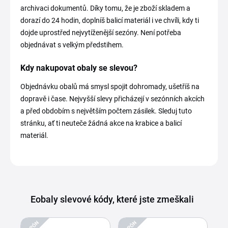
archivaci dokumentů. Díky tomu, že je zboží skladem a
dorazí do 24 hodin, doplníš balicí materiál i ve chvíli, kdy ti
dojde uprostřed nejvytíženější sezóny. Není potřeba
objednávat s velkým předstihem.
Kdy nakupovat obaly se slevou?
Objednávku obalů má smysl spojit dohromady, ušetříš na
dopravě i čase. Nejvyšší slevy přicházejí v sezónních akcích
a před obdobím s největším počtem zásilek. Sleduj tuto
stránku, ať ti neuteče žádná akce na krabice a balicí
materiál.
Eobaly slevové kódy, které jste zmeškali
KUPÓN
KUPÓN