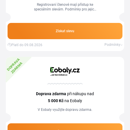
Registrovaní členové mají přístup ke
speciálním slevám. Podmínky pro jejich
získání a využití stanovuje obchod a
tyto informace jsou k dispozici na webu,
kde se mohou průběžně aktualizovat.
Získat slevu
Podmínky
Platí do 09.08.2026
D
O
P
R
A
V
A
Z
D
A
R
M
A
Doprava zdarma
při nákupu nad
5
000 Kč
na Eobaly
V Eobaly využijte dopravu zdarma.