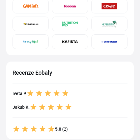
Recenze Eobaly
Iveta P.
Jakub K.
5.0
(2)