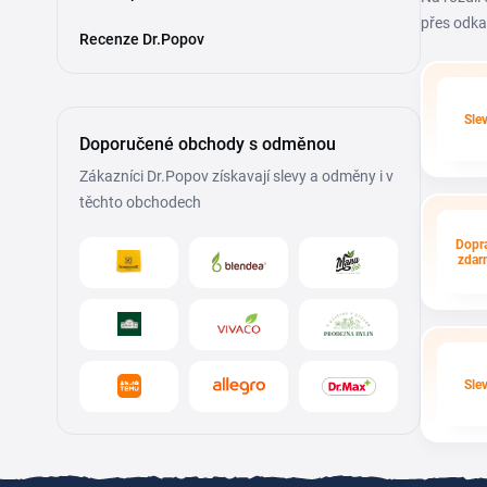
přes odka
Recenze Dr.Popov
Sle
Doporučené obchody s odměnou
Zákazníci Dr.Popov získavají slevy a odměny i v
těchto obchodech
Dopr
zdar
Sle