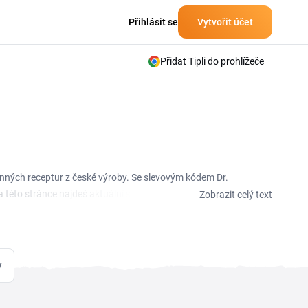
Přihlásit se
Vytvořit účet
Přidat Tipli do prohlížeče
odinných receptur z české výroby. Se slevovým kódem Dr.
éto stránce najdeš aktuální slevy a akce, které ti
Zobrazit celý text
psyllium až po masti a doplňky pro každodenní péči. Když
ed platných kódů a sezónních slev udržujeme aktuální, takže
v