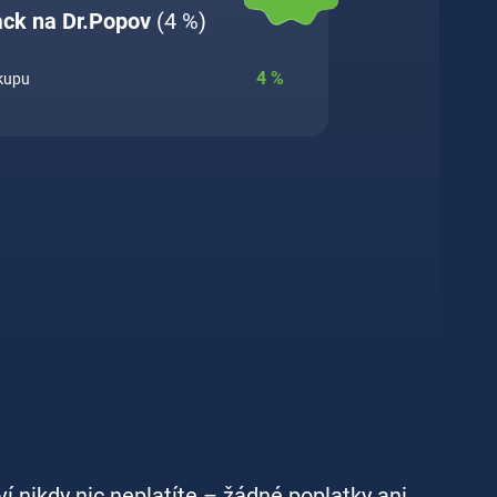
ack na Dr.Popov
(4 %)
4
%
ákupu
ví nikdy nic neplatíte – žádné poplatky ani