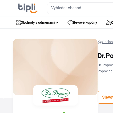
Obchody s odměnami
Slevové kupóny
K
Obcho
Dr.P
Dr. Popov
Popov nak
pomůžou u
je k dispo
ti neuteč
Slevo