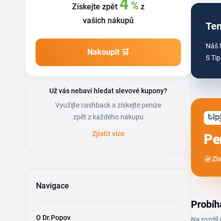
4
%
Získejte zpět
z
vašich nákupů
Ten
Náš 
Nakoupit 🛒
S Tip
Už vás nebaví hledat slevové kupony?
Využijte cashback a získejte peníze
zpět z každého nákupu
Zjistit více
Pe
Zí
Navigace
Probíh
O Dr.Popov
Na rozdíl