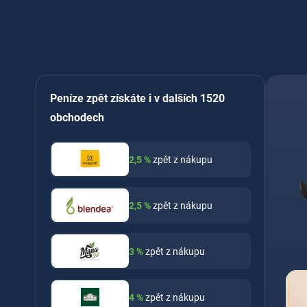
Peníze zpět získáte i v dalších 1520
obchodech
2,5
%
zpět z nákupu
2,5
%
zpět z nákupu
3
%
zpět z nákupu
4
%
zpět z nákupu