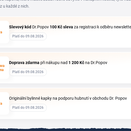
z u každé z nich.
Slevový kód
Dr.Popov
100 Kč
sleva
za registraci k odběru newslett
va
Platí do 09.08.2026
Doprava zdarma
při nákupu nad
1
200 Kč
na Dr.Popov
ava
ma
Platí do 09.08.2026
Originální bylinné kapky na podporu hubnutí v obchodu Dr. Popov
va
Platí do 09.08.2026