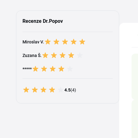
Recenze Dr.Popov
Miroslav V.
Zuzana Š.
*****
4.5
(4)