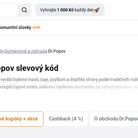
Vyhrajte
1 000 Kč
každý den
omunitní úlovky
nové
dy
Domácnost a zahrada
Dr.Popov
opov slevový kód
 vyrábí bylinné masti, čaje, psyllium a doplňky stravy podle tradičních r
oupíš čajové směsi, vlákninu i bylinnou kosmetiku za výhodnější cenu. Na t
šetřit při nákupu. Sortiment sahá od sypaných a porcovaných čajů přes 
zici Dr. Popov slevový kupón, stačí ho zkopírovat a vložit v košíku. Přehl
e žádná zajímavá nabídka.
vé kupóny + akce
Cashback (4 %)
O obchodu Dr.Popo