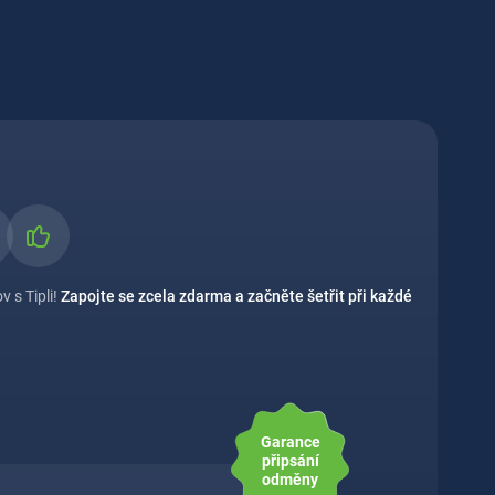
 s Tipli!
Zapojte se zcela zdarma a začněte šetřit při každé
Garance
připsání
odměny