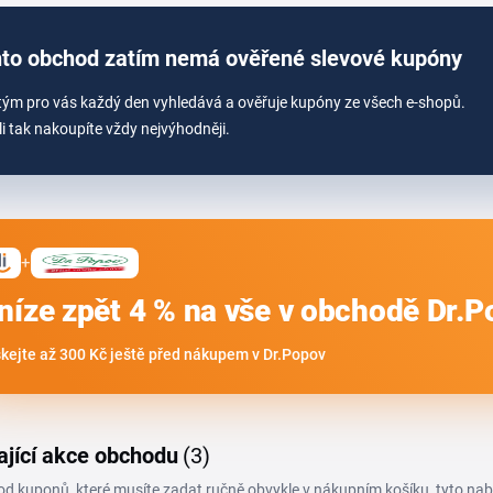
to obchod zatím nemá ověřené slevové kupóny
tým pro vás každý den vyhledává a ověřuje kupóny ze všech e-shopů.
li tak nakoupíte vždy nejvýhodněji.
+
níze zpět 4 % na vše v obchodě Dr.
skejte až 300 Kč ještě před nákupem v Dr.Popov
ající akce obchodu
(3)
 od kuponů, které musíte zadat ručně obvykle v nákupním košíku, tyto na