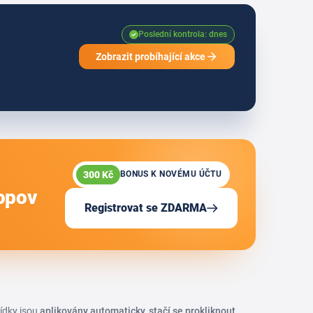
Poslední kontrola: dnes
Zobrazit probíhající akce
300 Kč
BONUS K NOVÉMU ÚČTU
Popov
Registrovat se ZDARMA
bídky jsou
aplikovány automaticky, stačí se prokliknout