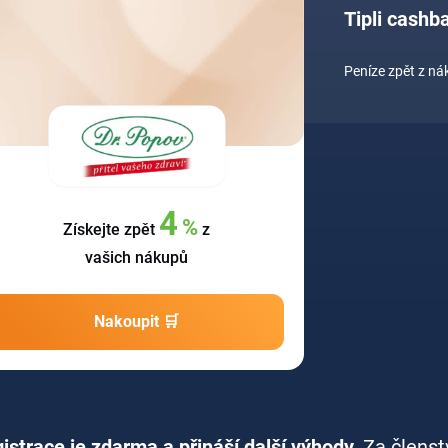
Tipli cashb
Peníze zpět z n
4
%
Získejte zpět
z
vašich nákupů
Nakoupit 🛒
istrace je zdarma a přináší další výhody.
Za členst