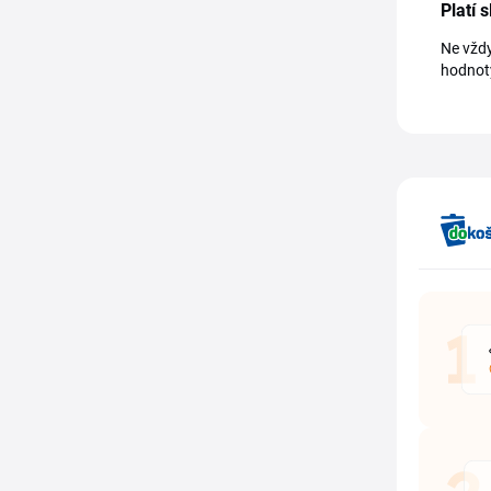
Platí 
Ne vždy
hodnoty