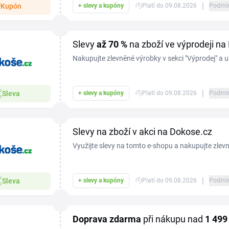
|
Kupón
+ slevy a kupóny
Platí do 09.08.2026
Podmí
Slevy
až 70 %
na zboží ve výprodeji na
Nakupujte zlevněné výrobky v sekci "Výprodej" a u
obchodě Dokose.cz.
|
Sleva
+ slevy a kupóny
Platí do 09.08.2026
Podmí
Slevy na zboží v akci na Dokose.cz
Využijte slevy na tomto e-shopu a nakupujte zlevn
|
Sleva
+ slevy a kupóny
Platí do 09.08.2026
Podmí
Doprava zdarma
při nákupu nad
1
499