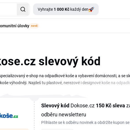
Vyhrajte
1 000 Kč
každý den
omunitní úlovky
nové
ose.cz slevový kód
specializovaný e-shop na odpadkové koše a vybavení domácnosti, a se s
koše výhodněji. Najdeš tu plastové, nerezové i designové koše na odpadky
rganizéry a doplňky do koupelny a kuchyně. Aktuální slevový kupón Dokos
místě. Než odešleš objednávku, projdi si přehled kódů, vyber ten, který o
sti. Sleduj stránku, ať ti neuteče žádná akce.
Slevový kód
Dokose.cz
150 Kč
sleva
za
odběru newsletteru
Přihlaste se k odběru novinek a obdržíte kupon se
první objednávku nad 1 599 Kč.