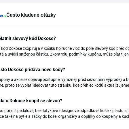
Často kladené otázky
latnit slevový kód Dokose?
 kód Dokose zkopíruj a v košíku ho ručně vlož do pole Slevový kód před 
tá a uvidíš sníženou částku. Zkontroluj podmínky kupónu, může platit je
asto Dokose přidává nové kódy?
póny a akce se objevují postupně, výrazněji před sezonními výprodeji a
, proto se vyplatí sledovat tuto stránku, kde přehled kódů aktualizujeme
dá u Dokose koupit se slevou?
ou pořídíš pedálové, bezdotykové i designové odpadkové koše z plastu a 
kce také na pytle a sáčky do koše, organizéry a doplňky do koupelny a ku