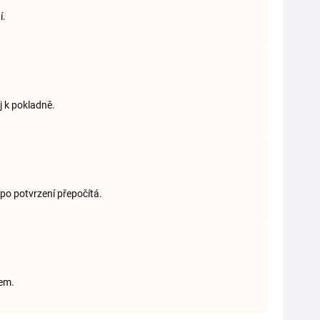
í.
j k pokladně.
 po potvrzení přepočítá.
bem.