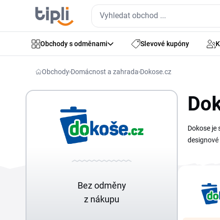
Obchody s odměnami
Slevové kupóny
K
Obchody
Domácnost a zahrada
Dokose.cz
Dok
Dokose je 
designové 
do koše, o
na jednom 
do domácno
Bez odměny
z nákupu