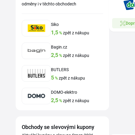
odměny i v těchto obchodech
Dopr
Siko
1,5
%
zpět z nákupu
Bagin.cz
2,5
%
zpět z nákupu
BUTLERS
5
%
zpět z nákupu
DOMO-elektro
2,5
%
zpět z nákupu
Obchody se slevovými kupony