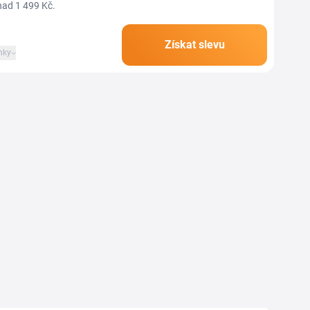
nad 1 499 Kč.
Získat slevu
nky