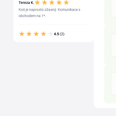
Tereza K.
Koš je naprosto úžasný. Komunikace s
obchodem na 1*.
4.5
(2)