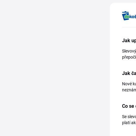
Jak up
Slevový
přepočí
Jak č
Nové ku
neznáme
Co se 
Se slev
platí a