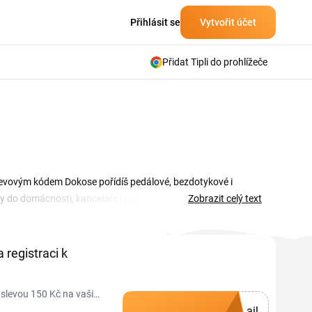
Přihlásit se
Vytvořit účet
Přidat Tipli do prohlížeče
levovým kódem Dokose pořídíš pedálové, bezdotykové i
 do domácnosti, kanceláře i pro hotely, k tomu pytle a sáčky
Zobrazit celý text
e a akce na tuto stránku sdružujeme, aby ses k nim dostal
dpovídá tvému nákupu, a využij nižší ceny na koše i doplňky
 registraci k
 slevou 150 Kč na vaši
ail