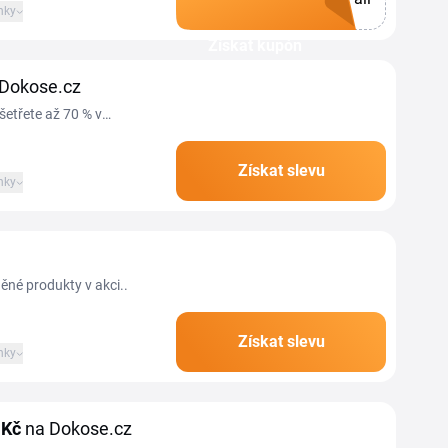
nky
Získat kupón
 Dokose.cz
šetřete až 70 % v
Získat slevu
nky
ěné produkty v akci..
Získat slevu
nky
 Kč
na Dokose.cz