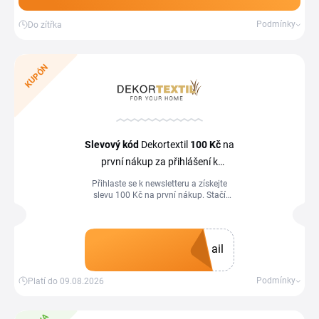
Podmínky
Do zítřka
KUPÓN
Slevový kód
Dekortextil
100 Kč
na
první nákup za přihlášení k
newsletteru
Přihlaste se k newsletteru a získejte
slevu 100 Kč na první nákup. Stačí
zadat e‑mail do příslušného okna,
potvrdit registraci v doručeném e‑mailu
a po úspěšném přihlášení obdržíte
uvítací slevový kupón, který uplatníte v
ail
košíku. Kromě slevy budete pravidelně
dostávat také informace o nových
akcích a sezónních výprodejích.
Získat kupón
Podmínky
Platí do 09.08.2026