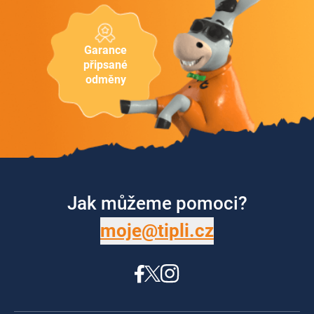
Garance
připsané
odměny
Jak můžeme pomoci?
moje@tipli.cz