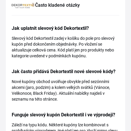
Často kladené otázky
Jak uplatnit slevový kód Dekortextil?
Slevový kód Dekortextil zadej v košíku do pole pro slevový
kupón před dokončením objednávky. Po vložení se
aktualizuje celková cena. Kód platí jen pro produkty nebo
kategorie uvedené v podmínkách kupónu.
Jak často přidává Dekortextil nové slevové kódy?
Nové kupóny obchod uvolňuje obvykle před sezónními
akcemi (jaro, podzim) a kolem velkých svátků (Vánoce,
Velikonoce, Black Friday). Aktuální nabídky najdeš v
seznamu na této stránce.
Funguje slevový kupón Dekortextil i ve výprodeji?
Záleží na typu kódu. Některé kupóny lze kombinovat s
probíhajícím výprodejem, jiné platí jen pro zboží mimo slevu.