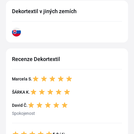
Dekortextil v jiných zemích
Recenze Dekortextil
Marcela S.
ŠÁRKA K.
David Č.
Spokojenost