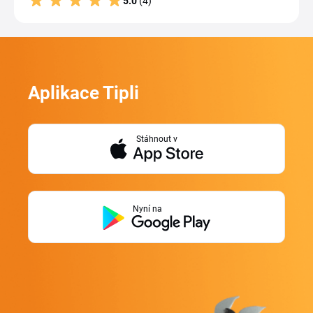
5.0
(4)
Aplikace Tipli
Stáhnout v
Nyní na