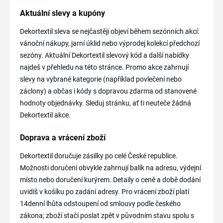
Aktuální slevy a kupóny
Dekortextil sleva se nejčastěji objeví během sezónních akcí:
vánoční nákupy, jarní úklid nebo výprodej kolekcí předchozí
sezóny. Aktuální Dekortextil slevový kód a další nabídky
najdeš v přehledu na této stránce. Promo akce zahrnují
slevy na vybrané kategorie (například povlečení nebo
záclony) a občas i kódy s dopravou zdarma od stanovené
hodnoty objednávky. Sleduj stránku, ať ti neuteče žádná
Dekortextil akce.
Doprava a vrácení zboží
Dekortextil doručuje zásilky po celé České republice.
Možnosti doručení obvykle zahrnují balík na adresu, výdejní
místo nebo doručení kurýrem. Detaily o ceně a době dodání
uvidíš v košíku po zadání adresy. Pro vrácení zboží platí
14denní lhůta odstoupení od smlouvy podle českého
zákona; zboží stačí poslat zpět v původním stavu spolu s