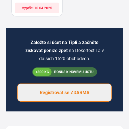
Vypršel 10.04.2025
Založte si účet na Tipli a začněte
získávat peníze zpět
na Dekortextil a v
dalších 1520 obchodech.
+300 KČ
BONUS K NOVÉMU ÚČTU
Registrovat se ZDARMA