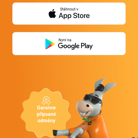
Stáhnout v
Nyní na
Garance
připsané
odměny