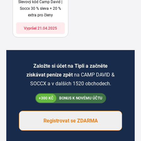
Slevový kód Camp David |
Soccx 30 % sleva + 20 %
extra pro členy
Vypršel 21.04.2025
Založte si účet na Tipli a začněte
získávat peníze zpět
na CAMP DAVID &
SOCCX a v dalších 1520 obchodech.
+300 KČ
BONUS K NOVÉMU ÚČTU
Registrovat se ZDARMA