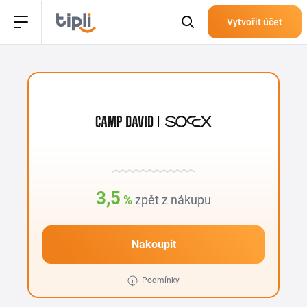
Vytvořit účet
3,5
%
zpět z nákupu
Nakoupit
Podmínky