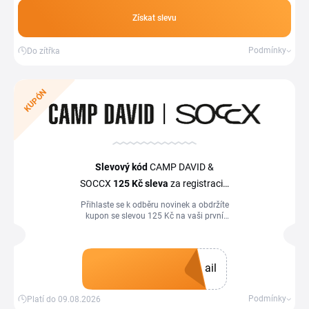
Získat slevu
Podmínky
Do zítřka
KUPÓN
Slevový kód
CAMP DAVID &
SOCCX
125 Kč
sleva
za registraci k
odběru newsletteru
Přihlaste se k odběru novinek a obdržíte
kupon se slevou 125 Kč na vaši první
objednávku.
ail
Získat kupón
Podmínky
Platí do 09.08.2026