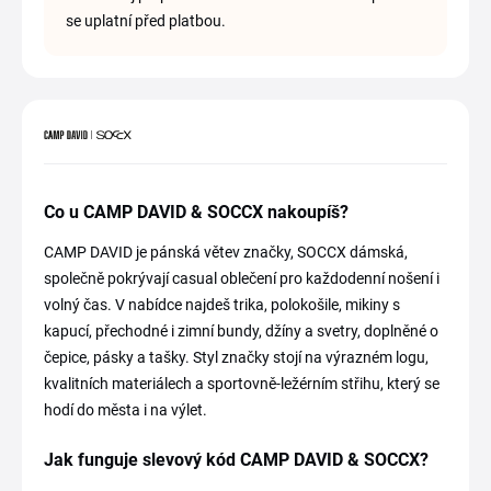
se uplatní před platbou.
Co u CAMP DAVID & SOCCX nakoupíš?
CAMP DAVID je pánská větev značky, SOCCX dámská,
společně pokrývají casual oblečení pro každodenní nošení i
volný čas. V nabídce najdeš trika, polokošile, mikiny s
kapucí, přechodné i zimní bundy, džíny a svetry, doplněné o
čepice, pásky a tašky. Styl značky stojí na výrazném logu,
kvalitních materiálech a sportovně-ležérním střihu, který se
hodí do města i na výlet.
Jak funguje slevový kód CAMP DAVID & SOCCX?