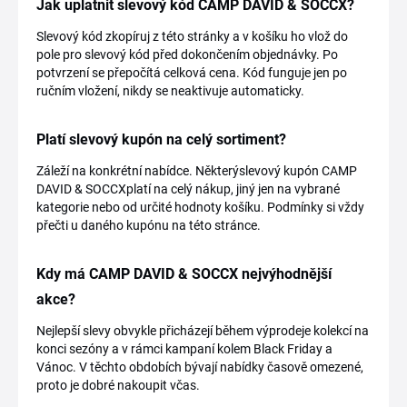
Jak uplatnit slevový kód CAMP DAVID & SOCCX?
Slevový kód zkopíruj z této stránky a v košíku ho vlož do
pole pro slevový kód před dokončením objednávky. Po
potvrzení se přepočítá celková cena. Kód funguje jen po
ručním vložení, nikdy se neaktivuje automaticky.
Platí slevový kupón na celý sortiment?
Záleží na konkrétní nabídce. Některýslevový kupón CAMP
DAVID & SOCCXplatí na celý nákup, jiný jen na vybrané
kategorie nebo od určité hodnoty košíku. Podmínky si vždy
přečti u daného kupónu na této stránce.
Kdy má CAMP DAVID & SOCCX nejvýhodnější
akce?
Nejlepší slevy obvykle přicházejí během výprodeje kolekcí na
konci sezóny a v rámci kampaní kolem Black Friday a
Vánoc. V těchto obdobích bývají nabídky časově omezené,
proto je dobré nakoupit včas.