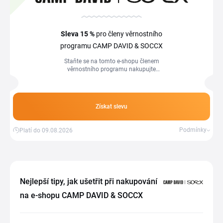
Sleva
15 %
pro členy věrnostního
programu CAMP DAVID & SOCCX
Staňte se na tomto e-shopu členem
věrnostního programu nakupujte
produkty se slevou. Pro členy je
připraveno několik výhod, aby je
nakupování v tomto obchodě vyšlo
levněji.
Získat slevu
Podmínky
Platí do 09.08.2026
Nejlepší tipy, jak ušetřit při nakupování
na e-shopu CAMP DAVID & SOCCX