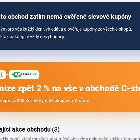
to obchod zatím nemá ověřené slevové kupóny
tým pro vás každý den vyhledává a ověřuje kupóny ze všech e-shopů.
li tak nakoupíte vždy nejvýhodněji.
+
níze zpět 2 % na vše v obchodě C-st
skejte až 300 Kč ještě před nákupem v C-store
ající akce obchodu
(3)
 od kuponů, které musíte zadat ručně obvykle v nákupním košíku, tyto na