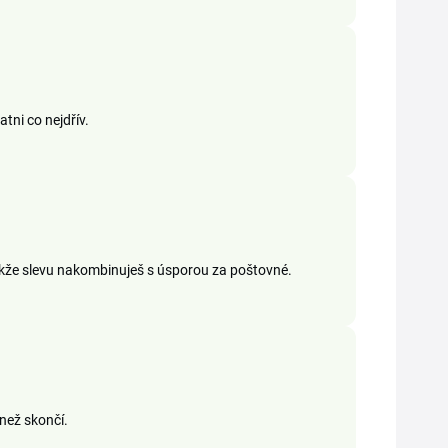
atni co nejdřív.
kže slevu nakombinuješ s úsporou za poštovné.
 než skončí.