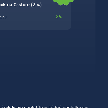
ack na C-store
(2 %)
2
%
ákupu
ví nikdy nic neplatíte – žádné poplatky ani