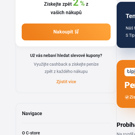
2
%
Získejte zpět
z
vašich nákupů
Ten
Náš 
Nakoupit 🛒
S Tip
Už vás nebaví hledat slevové kupony?
Využijte cashback a získejte peníze
zpět z každého nákupu
Zjistit více
Pe
Zí
Navigace
Probíh
O C-store
Na rozdíl