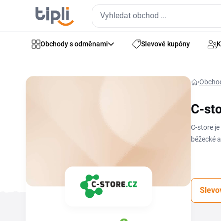
Obchody s odměnami
Slevové kupóny
K
Obcho
C-st
C-store j
běžecké a 
outdoor v
termoregu
přidává k
Slevo