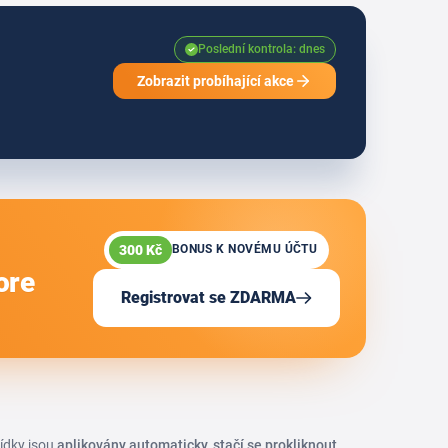
Poslední kontrola: dnes
Zobrazit probíhající akce
300 Kč
BONUS K NOVÉMU ÚČTU
ore
Registrovat se ZDARMA
bídky jsou
aplikovány automaticky, stačí se prokliknout