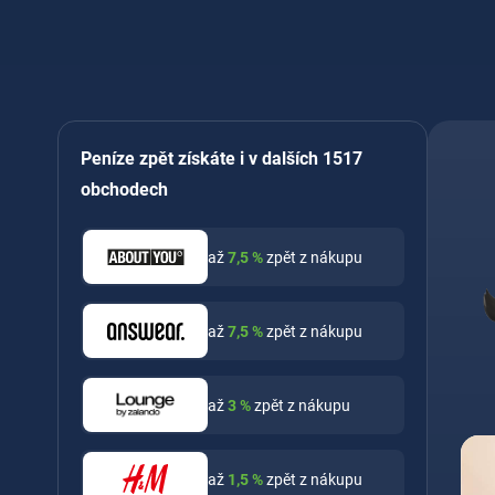
Peníze zpět získáte i v dalších 1517
obchodech
až
7,5
%
zpět z nákupu
až
7,5
%
zpět z nákupu
až
3
%
zpět z nákupu
až
1,5
%
zpět z nákupu