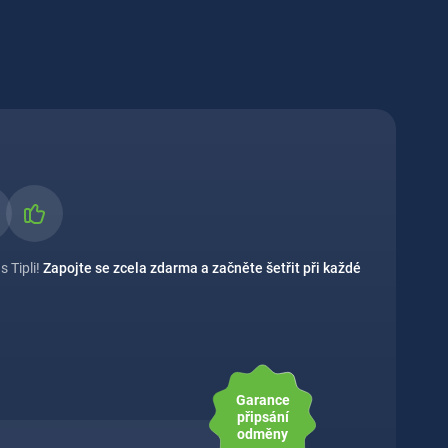
s Tipli!
Zapojte se zcela zdarma a začněte šetřit při každé
Garance
připsání
odměny