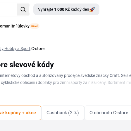
Vyhrajte
1 000 Kč
každý den
omunitní úlovky
nové
dy
Hobby a Sport
C-store
ore slevové kódy
e internetový obchod a autorizovaný prodejce švédské značky Craft. Se sl
cyklistické oblečení i doplňky pro zimní sporty za nižší ceny. Sortiment míří
 chladu. Na této stránce najdeš aktuální kupóny a C-store slevu, kterou u
laci a vrstvení, takže funkční prádlo využiješ celoročně, od letního běh
e každé objednávce.
vé kupóny + akce
Cashback (2 %)
O obchodu C-store