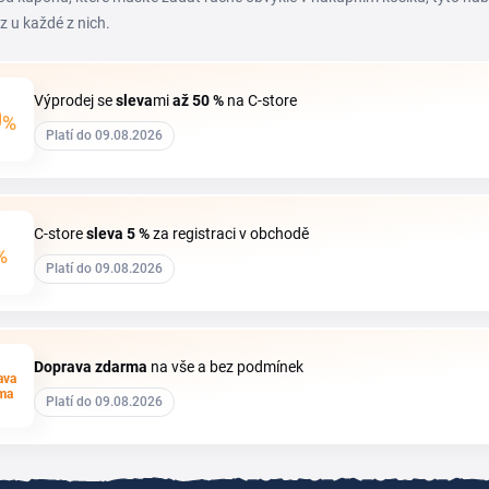
z u každé z nich.
Výprodej se
sleva
mi
až 50 %
na C-store
0
%
Platí do 09.08.2026
C-store
sleva
5 %
za registraci v obchodě
%
Platí do 09.08.2026
Doprava zdarma
na vše a bez podmínek
ava
ma
Platí do 09.08.2026