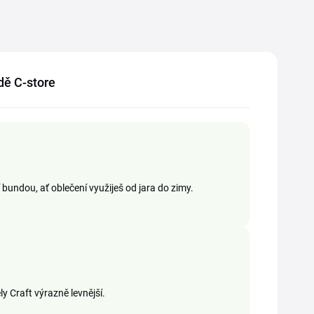
odě C-store
bundou, ať oblečení využiješ od jara do zimy.
y Craft výrazně levnější.