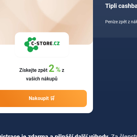
Tipli cashb
Peníze zpět z n
2
%
Získejte zpět
z
vašich nákupů
Nakoupit 🛒
istrace je zdarma a přináší další výhody.
Za členst