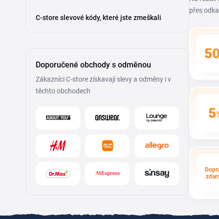
přes odka
C-store slevové kódy, které jste zmeškali
5
Doporučené obchody s odměnou
Zákazníci C-store získavají slevy a odměny i v
těchto obchodech
5
Dopr
zdar