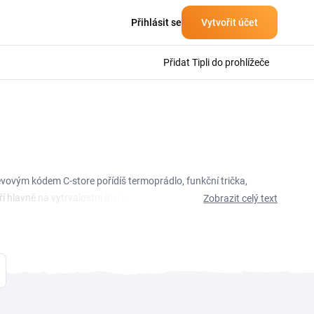
Přihlásit se
Vytvořit účet
Přidat Tipli do prohlížeče
evovým kódem C-store pořídíš termoprádlo, funkční trička,
 hlavně na vytrvalostní disciplíny, běh, cyklistiku, lyžování a
Zobrazit celý text
platníš přímo při nákupu v košíku. Značka Craft staví na
u po zimní trénink v mrazu. Dopravu zdarma navíc obchod