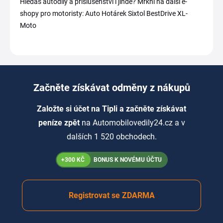
Hledáš autodíly a příslušenství i jinde? Mrkni na další e-
shopy pro motoristy: Auto Hotárek Sixtol BestDrive XL-
Moto
Začněte získávat odměny z nákupů
Založte si účet na Tipli a začněte získávat
peníze zpět
na Automobilovedily24.cz a v
dalších 1 520 obchodech.
+300 KČ
BONUS K NOVÉMU ÚČTU
Registrovat se ZDARMA