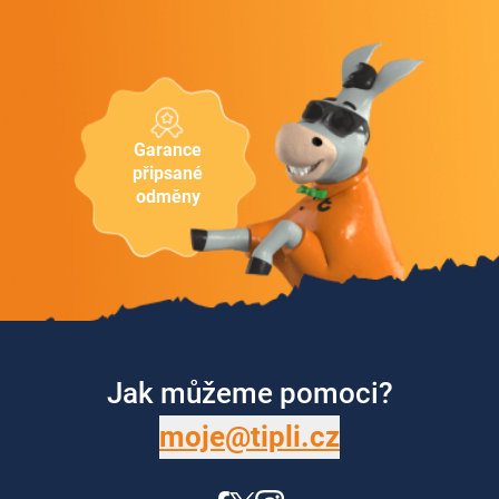
Garance
připsané
odměny
Jak můžeme pomoci?
moje@tipli.cz