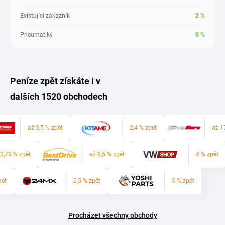
Existující zákazník
2
%
Pneumatiky
0
%
Peníze zpět získáte i v
dalších 1520 obchodech
až 3,5 % zpět
2,4 % zpět
až 1
 2,73 % zpět
až 2,5 % zpět
4 % zpět
pět
2,5 % zpět
5 % zpět
Procházet všechny obchody