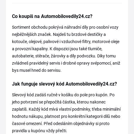
Co koupíš na Automobilovedily24.cz?
Sortiment obchodu pokrývá náhradní díly pro osobní vozy
nejběžnějších značek. Najdeš tu brzdové destičky a
kotouče, olejové, palivové i vzduchové filtry, motorové oleje
a provozní kapaliny. K dispozici jsou také tlumiče,
autobaterie, stěrače, žárovky a díly podvozku. Díky tomu
zvládneš pravidelný servis i drobné opravy svépomocí, aniž
bys musel hned do servisu.
Jak funguje slevový kód Automobilovedily24.cz?
Slevový kód zadáš ručně v košíku do pole pro kupón. Po
jeho potvrzení se přepočítá částka, kterou nakonec
zaplatíš. Každý kód mívá vlastní podmínky, třeba minimální
hodnotu nákupu, platnost pro konkrétní kategorii dílů nebo
časové omezení. Před odesláním objednávky si proto
pravidla u kupónu vždy přečti.