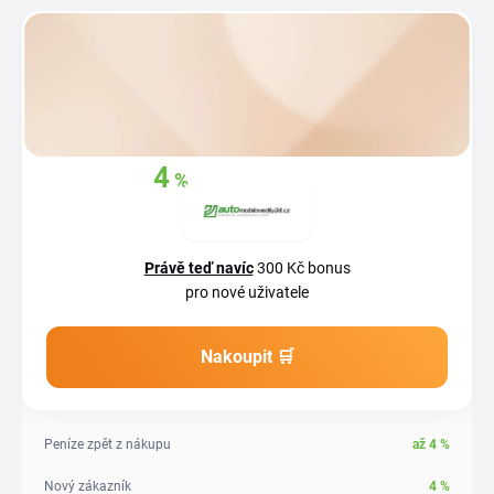
4
%
Získejte zpět
až
z
vašich nákupů
Právě teď navíc
300 Kč bonus
pro nové uživatele
Nakoupit 🛒
Peníze zpět z nákupu
až
4
%
Nový zákazník
4
%