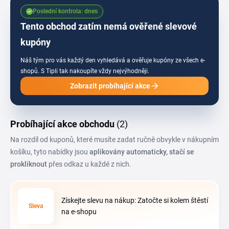
odemkneš ručně zadaným kódem. Sleduj stránku, ať ti neuteče žádná
Poslední kontrola: dnes
výhodná nabídka na díly, které zrovna potřebuješ.
Tento obchod zatím nemá ověřené slevové
kupóny
Náš tým pro vás každý den vyhledává a ověřuje kupóny ze všech e-
shopů.
S Tipli tak nakoupíte vždy nejvýhodněji.
Zobrazit probíhající akce
Probíhající akce obchodu
(2)
Na rozdíl od kuponů, které musíte zadat ručně obvykle v nákupním
košíku, tyto nabídky jsou
aplikovány automaticky, stačí se
prokliknout
přes odkaz u každé z nich.
Získejte slevu na nákup: Zatočte si kolem štěstí
Sleva
na e-shopu