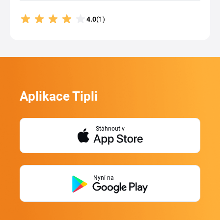
4.0
(1)
Aplikace Tipli
Stáhnout v
Nyní na