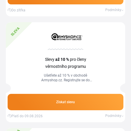
Podmínky
Do zítřka
SLEVA
Slevy
až 10 %
pro členy
věrnostního programu
Ušetřete až 10 % v obchodě
Armyshop.cz. Registrujte se do
věrnostního programu a využívejte
všech dostupných slev.
Získat slevu
Podmínky
Platí do 09.08.2026