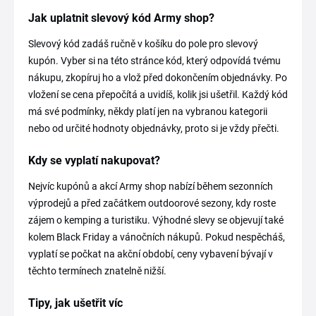
Jak uplatnit slevový kód Army shop?
Slevový kód zadáš ručně v košíku do pole pro slevový
kupón. Vyber si na této stránce kód, který odpovídá tvému
nákupu, zkopíruj ho a vlož před dokončením objednávky. Po
vložení se cena přepočítá a uvidíš, kolik jsi ušetřil. Každý kód
má své podmínky, někdy platí jen na vybranou kategorii
nebo od určité hodnoty objednávky, proto si je vždy přečti.
Kdy se vyplatí nakupovat?
Nejvíc kupónů a akcí Army shop nabízí během sezonních
výprodejů a před začátkem outdoorové sezony, kdy roste
zájem o kemping a turistiku. Výhodné slevy se objevují také
kolem Black Friday a vánočních nákupů. Pokud nespěcháš,
vyplatí se počkat na akční období, ceny vybavení bývají v
těchto termínech znatelně nižší.
Tipy, jak ušetřit víc