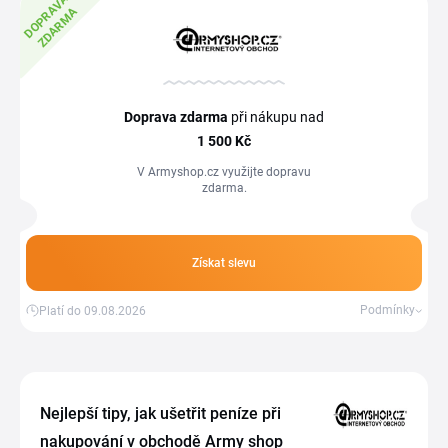
D
O
P
R
A
V
A
Z
D
A
R
M
A
Doprava zdarma
při nákupu nad
1
500 Kč
V Armyshop.cz využijte dopravu
zdarma.
Získat slevu
Podmínky
Platí do 09.08.2026
Nejlepší tipy, jak ušetřit peníze při
nakupování v obchodě Army shop