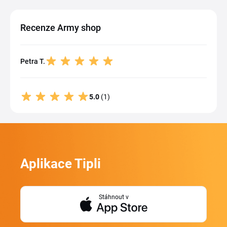
Recenze Army shop
Petra T.
5.0
(1)
Aplikace Tipli
Stáhnout v