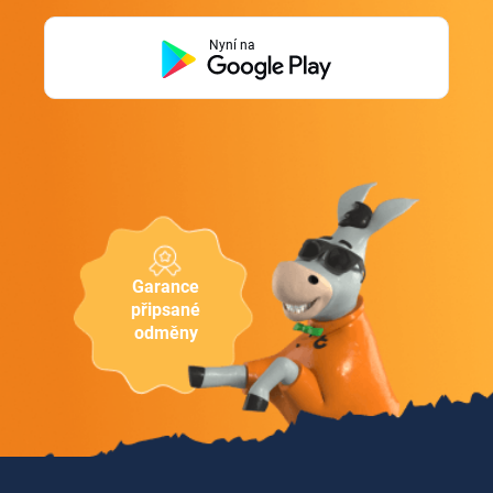
Nyní na
Garance
připsané
odměny