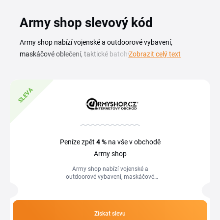
Army shop slevový kód
Army shop nabízí vojenské a outdoorové vybavení,
maskáčové oblečení, taktické batohy, nože, kvalitní obuv i
Zobrazit celý text
potřeby na kemping a přežití v přírodě. Se slevovým kódem
Army shop pořídíš výbavu od ověřených značek za
výhodnější cenu, ať vybavuješ sebe na výpravu, nebo
SLEVA
doplňuješ taktickou výstroj. Na této stránce najdeš aktuální
slevové kupóny a akce, které Army shop právě nabízí. Stačí
si vybrat kód, zkopírovat ho a vložit při dokončení
objednávky. Přehled pravidelně kontroluj, nové slevy
Peníze zpět
4 %
na vše v obchodě
přibývají hlavně před sezonou a během výprodejů.
Army shop
Army shop nabízí vojenské a
outdoorové vybavení, maskáčové
oblečení, taktické batohy, nože, kvalitní
obuv i potřeby na kemping a přežití v
přírodě....
Získat slevu