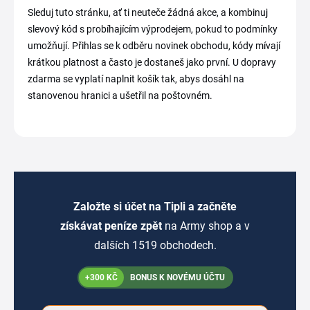
Sleduj tuto stránku, ať ti neuteče žádná akce, a kombinuj
slevový kód s probíhajícím výprodejem, pokud to podmínky
umožňují. Přihlas se k odběru novinek obchodu, kódy mívají
krátkou platnost a často je dostaneš jako první. U dopravy
zdarma se vyplatí naplnit košík tak, abys dosáhl na
stanovenou hranici a ušetřil na poštovném.
Založte si účet na Tipli a začněte
získávat peníze zpět
na Army shop a v
dalších 1519 obchodech.
+300 KČ
BONUS K NOVÉMU ÚČTU