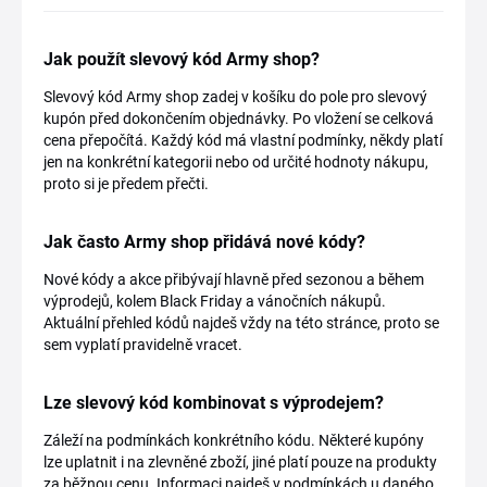
Jak použít slevový kód Army shop?
Slevový kód Army shop zadej v košíku do pole pro slevový
kupón před dokončením objednávky. Po vložení se celková
cena přepočítá. Každý kód má vlastní podmínky, někdy platí
jen na konkrétní kategorii nebo od určité hodnoty nákupu,
proto si je předem přečti.
Jak často Army shop přidává nové kódy?
Nové kódy a akce přibývají hlavně před sezonou a během
výprodejů, kolem Black Friday a vánočních nákupů.
Aktuální přehled kódů najdeš vždy na této stránce, proto se
sem vyplatí pravidelně vracet.
Lze slevový kód kombinovat s výprodejem?
Záleží na podmínkách konkrétního kódu. Některé kupóny
lze uplatnit i na zlevněné zboží, jiné platí pouze na produkty
za běžnou cenu. Informaci najdeš v podmínkách u daného