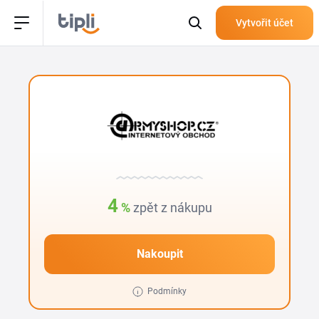
Vytvořit účet
4
%
zpět z nákupu
Nakoupit
Podmínky