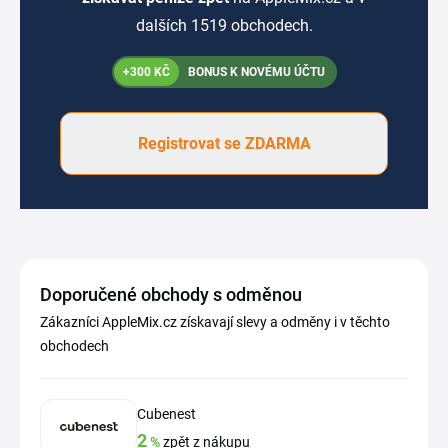
dalších 1519 obchodech.
+300 KČ
BONUS K NOVÉMU ÚČTU
Registrovat se ZDARMA
Doporučené obchody s odměnou
Zákazníci AppleMix.cz získavají slevy a odměny i v těchto
obchodech
Cubenest
2
%
zpět z nákupu