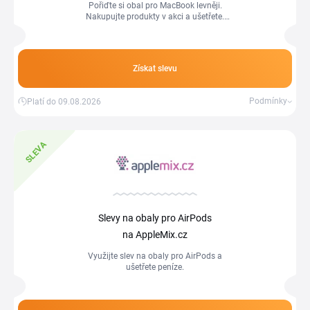
Pořiďte si obal pro MacBook levněji.
Nakupujte produkty v akci a ušetřete.
Nezapomeňte, že na objednávku je
možné uplatnit AppleMix slevový kód a
mít tak nákup ještě levnější.
Získat slevu
Podmínky
Platí do 09.08.2026
SLEVA
Slevy na obaly pro AirPods
na AppleMix.cz
Využijte slev na obaly pro AirPods a
ušetřete peníze.