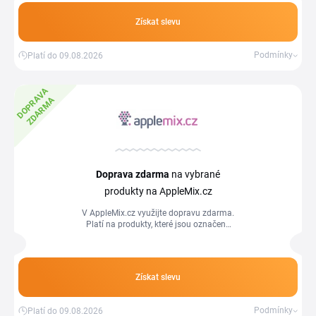
Získat slevu
Podmínky
Platí do 09.08.2026
D
O
P
R
A
V
A
Z
D
A
R
M
A
Doprava zdarma
na vybrané
produkty na AppleMix.cz
V AppleMix.cz využijte dopravu zdarma.
Platí na produkty, které jsou označené
jako "doprava zdarma".
Získat slevu
Podmínky
Platí do 09.08.2026