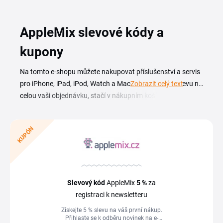
AppleMix slevové kódy a
kupony
Na tomto e-shopu můžete nakupovat příslušenství a servis
pro iPhone, iPad, iPod, Watch a Mac. Abyste získali slevu na
Zobrazit celý text
celou vaši objednávku, stačí v nákupním košíku uplatnit
AppleMix slevový kód
nebo kupon. Ještě větší slevu získáte
poté, co si nakoupíte nad určitou částku a budete mít
KUPÓN
dopravu zdarma. V tom případě totiž nehradíte poštovné
ani balné. Nakupujte kryty, kabely, nabíječky, náhradní díly,
ochranná skla, držáky nebo stojánky levněji přes Tipli. Z
každé objednávky, kterou na e-shopu vytvoříte přes Tipli, se
vám vrátí část peněz zpět.
Slevový kód
AppleMix
5 %
za
registraci k newsletteru
Získejte 5 % slevu na váš první nákup.
Přihlaste se k odběru novinek na e-