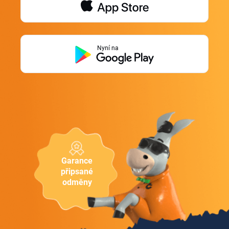
Nyní na
Garance
připsané
odměny