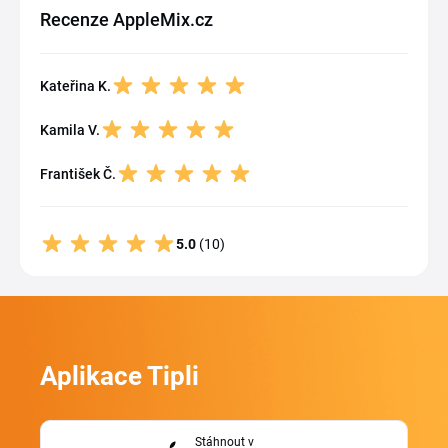
Recenze AppleMix.cz
Kateřina K.
Kamila V.
František Č.
5.0
(10)
Aplikace Tipli
Stáhnout v