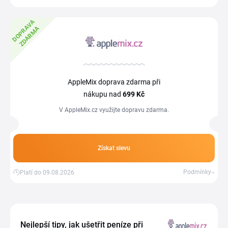
D
O
P
R
A
V
A
Z
D
A
R
M
A
AppleMix doprava zdarma při
nákupu nad
699 Kč
V AppleMix.cz využijte dopravu zdarma.
Získat slevu
Podmínky
Platí do 09.08.2026
Nejlepší tipy, jak ušetřit peníze při