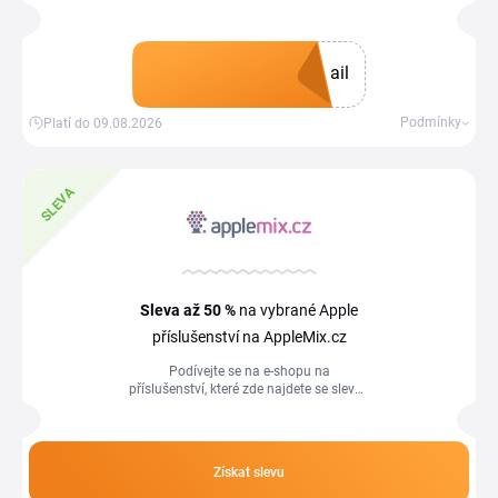
shopu applemix.cz a získejte slevový
kupón, který vám poskytne 5 % slevu na
vaše pořizování. Kupón poté uplatněte
při placení v nákupním košíku.
ail
Získat kupón
Podmínky
Platí do 09.08.2026
SLEVA
Sleva
až 50 %
na vybrané Apple
příslušenství na AppleMix.cz
Podívejte se na e-shopu na
příslušenství, které zde najdete se slevou
až 50 %. Pokud si navíc nakoupíte na e-
shopu přes Tipli, získáte z objednávky
část peněz zpět.
Získat slevu