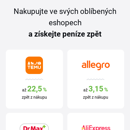
Nakupujte ve svých oblíbených
eshopech
a získejte peníze zpět
22,5
3,15
%
%
až
až
zpět z nákupu
zpět z nákupu