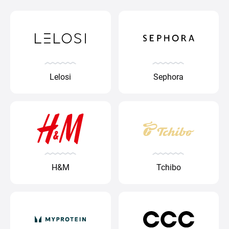
Lelosi
Sephora
H&M
Tchibo