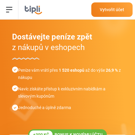
Vytvořit účet
Dostávejte peníze
zpět
z nákupů v eshopech
Peníze vám vrátí přes
1 520 eshopů
až do výše
26,9 %
z
nákupu
Navíc získáte přístup k exkluzivním nabídkám a
slevovým kupónům
Jednoduché a úplně zdarma
+300 KČ
BONUS K NOVÉMU ÚČTU