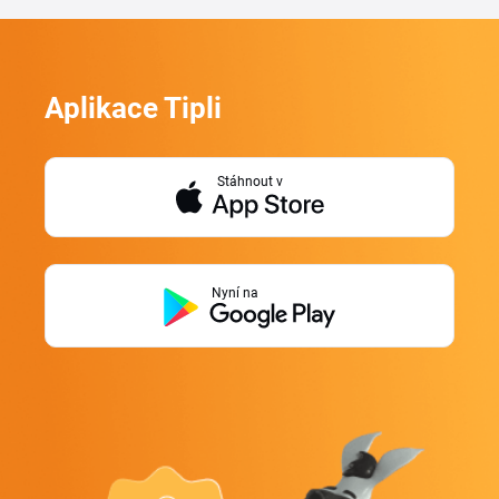
Aplikace Tipli
Stáhnout v
Nyní na