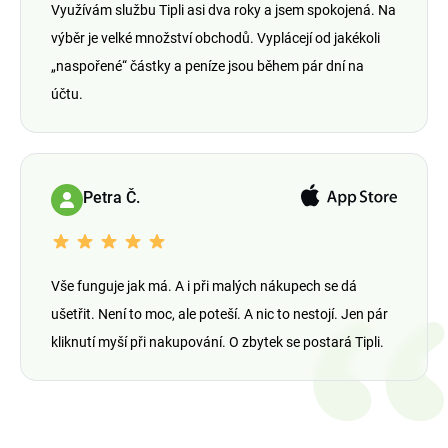
Využívám službu Tipli asi dva roky a jsem spokojená. Na
výběr je velké množství obchodů. Vyplácejí od jakékoli
„naspořené“ částky a peníze jsou během pár dní na
účtu.
Petra Č.
Vše funguje jak má. A i při malých nákupech se dá
ušetřit. Není to moc, ale poteší. A nic to nestojí. Jen pár
kliknutí myší při nakupování. O zbytek se postará Tipli.