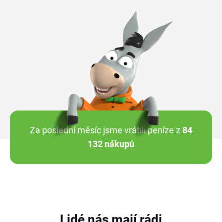
Za poslední měsíc jsme vrátili peníze z
84
132 nákupů
Lidé nás mají rádi