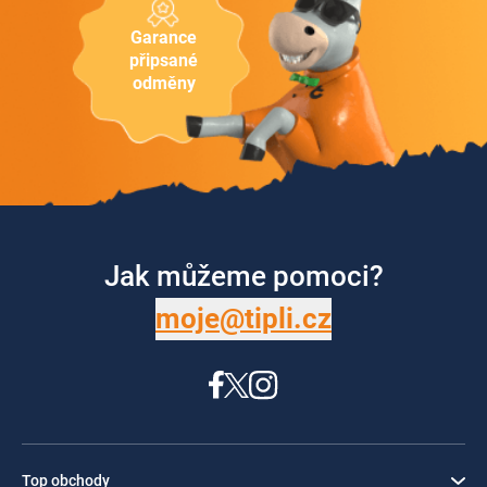
Garance
připsané
odměny
Jak můžeme pomoci?
moje@tipli.cz
Top obchody