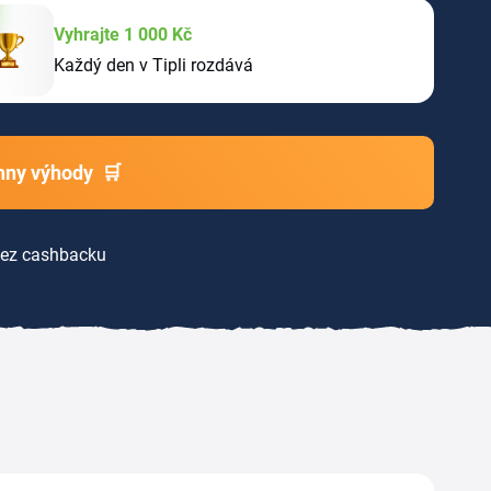
Vyhrajte 1 000 Kč
Každý den v Tipli rozdává
chny výhody
🛒
ez cashbacku