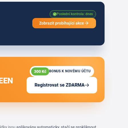
Poslední kontrola: dnes
Zobrazit probíhající akce
300 Kč
BONUS K NOVÉMU ÚČTU
REEN
Registrovat se ZDARMA
bídky jsou
aplikovány automaticky, stačí se prokliknout