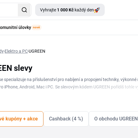
Vyhrajte
1 000 Kč
každý den
omunitní úlovky
nové
dy
Elektro a PC
UGREEN
EN slevy
 specializuje na příslušenství pro nabíjení a propojení techniky, výkonné
pro iPhone, Android, Mac i PC. Se slevovým kódem UGREEN pořídíš tohle vyb
zuješ celý pracovní stůl. Na této stránce najdeš přehled, kde se objevuj
onickém příslušenství ušetřit, vyplatí se před objednávkou ověřit, jestli 
atníš. Tak máš jistotu, že nezaplatíš víc, než je nutné.
vé kupóny + akce
Cashback (4 %)
O obchodu UGREEN