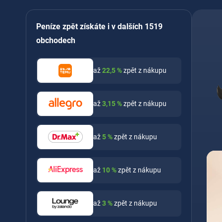
Peníze zpět získáte i v dalších 1519
obchodech
až
22,5
%
zpět z nákupu
až
3,15
%
zpět z nákupu
až
5
%
zpět z nákupu
až
10
%
zpět z nákupu
až
3
%
zpět z nákupu