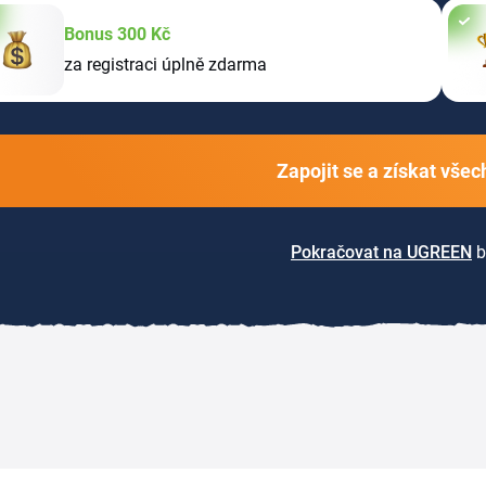
Bonus 300 Kč
za registraci úplně zdarma
Zapojit se a získat vše
Pokračovat na UGREEN
b