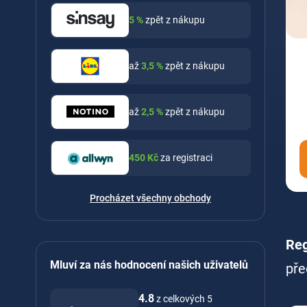
5
%
zpět z nákupu
až
3,5
%
zpět z nákupu
až
2,5
%
zpět z nákupu
450
Kč
za registraci
Procházet všechny obchody
Reg
Mluví za nás hodnocení našich uživatelů
pře
4.8
z celkových 5