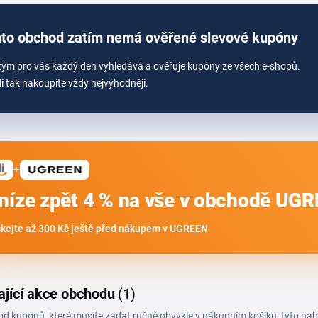
to obchod zatím nemá ověřené slevové kupóny
tým pro vás každý den vyhledává a ověřuje kupóny ze všech e-shopů.
li tak nakoupíte vždy nejvýhodněji.
+
níze zpět 4 % na vše v obchodě UG
skejte až 300 Kč ještě před nákupem v UGREEN
ající akce obchodu
(1)
 od kuponů, které musíte zadat ručně obvykle v nákupním košíku, tyto na