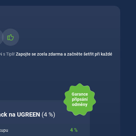
 s Tipli!
Zapojte se zcela zdarma a začněte šetřit při každé
Garance
připsání
odměny
back na UGREEN
(4 %)
4
%
ákupu