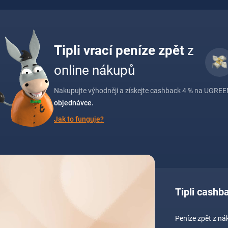
Tipli vrací peníze zpět
z
online nákupů
Nakupujte výhodněji a získejte cashback 4 % na UGREEN
objednávce.
Jak to funguje?
Tipli cash
Peníze zpět z n