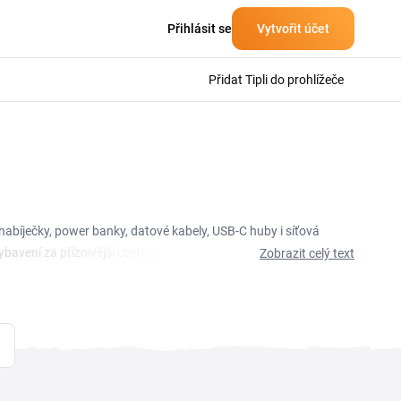
Přihlásit se
Vytvořit účet
Přidat Tipli do prohlížeče
 nabíječky, power banky, datové kabely, USB-C huby i síťová
avení za příznivější cenu, ať doplňuješ jednu nabíječku,
Zobrazit celý text
e UGREEN slevový kupón i sezonní akce značky. Pokud chceš
zrovna není dostupná UGREEN sleva nebo promo kód, který při