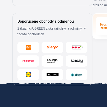
přes odka
Doporučené obchody s odměnou
Dopr
zdar
Zákazníci UGREEN získavají slevy a odměny i v
těchto obchodech