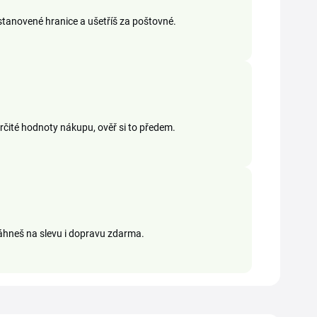
stanovené hranice a ušetříš za poštovné.
určité hodnoty nákupu, ověř si to předem.
áhneš na slevu i dopravu zdarma.