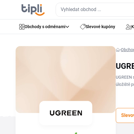
Obchody s odměnami
Slevové kupóny
K
Obcho
UGRE
UGREEN se
úložiště 
nebo zaři
na elektr
nákupu upl
Slevo