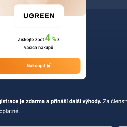
4
%
Získejte zpět
z
vašich nákupů
Nakoupit 🛒
istrace je zdarma a přináší další výhody.
Za členst
dplatné.