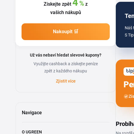
4
%
Získejte zpět
z
vašich nákupů
Ten
Náš 
Nakoupit 🛒
S Tip
Už vás nebaví hledat slevové kupony?
Využijte cashback a získejte peníze
zpět z každého nákupu
Zjistit více
Pe
Zí
Navigace
Probíh
O UGREEN
Na rozdíl