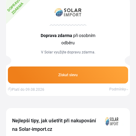
D
O
P
R
A
V
A
Z
D
A
R
M
A
Doprava zdarma
při osobním
odběru
V Solar využijte dopravu zdarma.
Získat slevu
Podmínky
Platí do 09.08.2026
Nejlepší tipy, jak ušetřit při nakupování
na Solar-import.cz