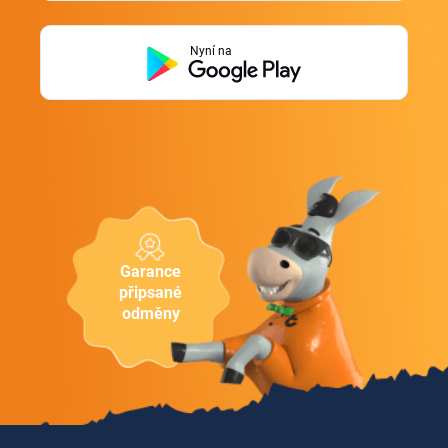
Nyní na
Garance
připsané
odměny