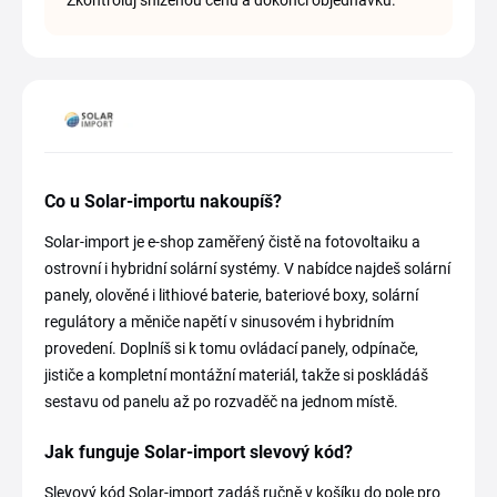
Zkontroluj sníženou cenu a dokonči objednávku.
Co u Solar-importu nakoupíš?
Solar-import je e-shop zaměřený čistě na fotovoltaiku a
ostrovní i hybridní solární systémy. V nabídce najdeš solární
panely, olověné i lithiové baterie, bateriové boxy, solární
regulátory a měniče napětí v sinusovém i hybridním
provedení. Doplníš si k tomu ovládací panely, odpínače,
jističe a kompletní montážní materiál, takže si poskládáš
sestavu od panelu až po rozvaděč na jednom místě.
Jak funguje Solar-import slevový kód?
Slevový kód Solar-import zadáš ručně v košíku do pole pro