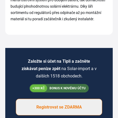
menší ostrovní systém pro dobíjení baterií, tak domácnosti
budující plnohodnotnou solární elektrárnu. Díky šíři
sortimentu od regulátorů přes odpínače až po montážní
materiál si tu poradí začátečník i zkušený instalatér.
Založte si účet na Tipli a začněte
získávat peníze zpět
na Solar-import a v
dalších 1518 obchodech.
+300 KČ
BONUS K NOVÉMU ÚČTU
Registrovat se ZDARMA