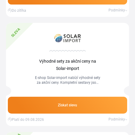
Podmínky
Do zítřka
SLEVA
Výhodné sety za akční ceny na
Solar-import
E-shop Solar-import nabízí výhodné sety
za akční ceny. Kompletní sestavy jsou
prodávány za zvýhodněné ceny ve
srovnání s nákupem každého produktu
zvlášť.
Získat slevu
Podmínky
Platí do 09.08.2026