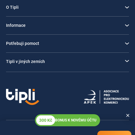
O Tipli
Informace
Potřebuji pomoct
Tipli v jiných zemích
300 Kč
BONUS K NOVÉMU ÚČTU
© 2026 Tipli.cz | Všechna práva vyhrazena