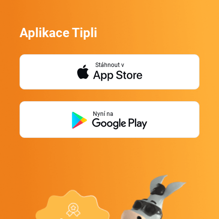
Aplikace Tipli
Stáhnout v
Nyní na