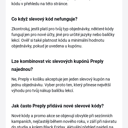
kódu v přehledu na této stránce.
Co když slevový kód nefunguje?
Zkontroluj, jestli platí pro tvůj typ objednávky, některé kódy
fungují jen pro nové účty, jiné pro určité jazyky nebo balíčky
lekcí. Ověř si také platnost kódu a minimální hodnotu
objednávky, pokud je uvedena u kupónu.
Lze kombinovat víc slevových kupónů Preply
najednou?
Ne, Preply v košíku akceptuje jen jeden slevový kupón na
jednu objednávku. Vyber proto ten, který přinese největší
výhodu pro tvůj nákup balíčku lekcí.
Jak často Preply přidává nové slevové kódy?
Nové kódy a promo akce se objevují obvykle při sezónních
kampaních, nejčastěji během nového roku, v září při návratu
do studia a kolem Black Friday. Aktuální přehled najdeš na