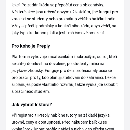
lekcí. Po zadání kódu se přepočítá cena objednávky.
Některé akce jsou určené novým uživatelům, jiné fungují pro
vracející se studenty nebo pro nákup většího balíčku hodin.
Vždy si přečti podmínky u konkrétního kódu, abys věděl, na
jaký typ lekcí kupón platí a jestli má časové omezení.
Pro koho je Preply
Platforma vyhovuje začátečníkům i pokročilým, od lidí, kteří
se chtějí domluvit na dovolené, po studenty mířící na
jazykové zkoušky. Funguje pro děti, profesionály učící se
pro práci i pro ty, kdo plánují stěhování do zahraničí. Lekce
si plánuješ podle vlastního rozvrhu, takže výuka jde skloubit
s prací nebo studiem.
Jak vybrat lektora?
Při registraci ti Preply nabídne tutory na základě jazyka,
úrovně, ceny a dostupnosti. Před nákupem balíčku se
vyplatí prokliknout profily, najdeš v nich video představení,