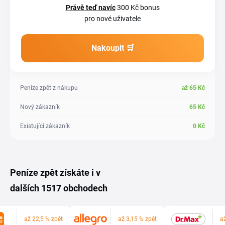
Právě teď navíc
300 Kč bonus
pro nové uživatele
Nakoupit 🛒
Peníze zpět z nákupu
až
65
Kč
Nový zákazník
65
Kč
Existující zákazník
0
Kč
Peníze zpět získáte i v
dalších 1517 obchodech
až 22,5 % zpět
až 3,15 % zpět
a