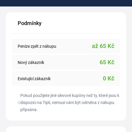
Podmínky
až
65
Kč
Peníze zpět z nákupu
65
Kč
Nový zákazník
0
Kč
Existující zákazník
Pokud použijete jiné slevové kupóny než ty, které jsou k
dispozici na Tipli, nemusí vám být odměna z nákupu
připsána.