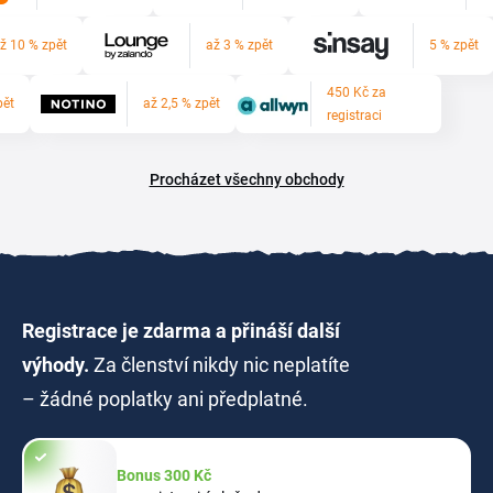
ž 10 % zpět
až 3 % zpět
5 % zpět
450 Kč za
pět
až 2,5 % zpět
registraci
Procházet všechny obchody
Registrace je zdarma a přináší další
výhody.
Za členství nikdy nic neplatíte
– žádné poplatky ani předplatné.
Bonus 300 Kč