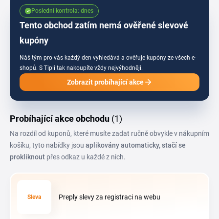
kód si zkopíruj do košíku ještě před výběrem lektora.
Poslední kontrola: dnes
Tento obchod zatím nemá ověřené slevové
kupóny
Náš tým pro vás každý den vyhledává a ověřuje kupóny ze všech e-
shopů.
S Tipli tak nakoupíte vždy nejvýhodněji.
Zobrazit probíhající akce
Probíhající akce obchodu
(1)
Na rozdíl od kuponů, které musíte zadat ručně obvykle v nákupním
košíku, tyto nabídky jsou
aplikovány automaticky, stačí se
prokliknout
přes odkaz u každé z nich.
Preply slevy za registraci na webu
Sleva