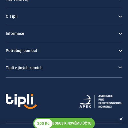
O Tipli
Informace
Potřebuji pomoct
Tipli v jiných zemích
300 Kč
BONUS K NOVÉMU ÚČTU