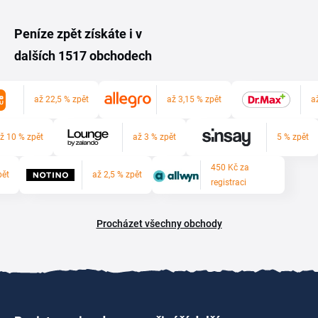
Peníze zpět získáte i v
dalších 1517 obchodech
až 22,5 % zpět
až 3,15 % zpět
a
ž 10 % zpět
až 3 % zpět
5 % zpět
450 Kč za
pět
až 2,5 % zpět
registraci
Procházet všechny obchody