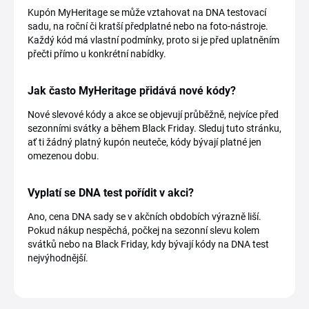
Kupón MyHeritage se může vztahovat na DNA testovací
sadu, na roční či kratší předplatné nebo na foto-nástroje.
Každý kód má vlastní podmínky, proto si je před uplatněním
přečti přímo u konkrétní nabídky.
Jak často MyHeritage přidává nové kódy?
Nové slevové kódy a akce se objevují průběžně, nejvíce před
sezonními svátky a během Black Friday. Sleduj tuto stránku,
ať ti žádný platný kupón neuteče, kódy bývají platné jen
omezenou dobu.
Vyplatí se DNA test pořídit v akci?
Ano, cena DNA sady se v akčních obdobích výrazně liší.
Pokud nákup nespěchá, počkej na sezonní slevu kolem
svátků nebo na Black Friday, kdy bývají kódy na DNA test
nejvýhodnější.