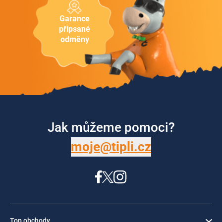
Garance
připsané
odměny
Jak můžeme pomoci?
moje@tipli.cz
Top obchody