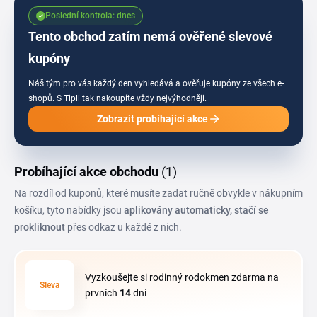
Poslední kontrola: dnes
Tento obchod zatím nemá ověřené slevové
kupóny
Náš tým pro vás každý den vyhledává a ověřuje kupóny ze všech e-
shopů.
S Tipli tak nakoupíte vždy nejvýhodněji.
Zobrazit probíhající akce
Probíhající akce obchodu
(1)
Na rozdíl od kuponů, které musíte zadat ručně obvykle v nákupním
košíku, tyto nabídky jsou
aplikovány automaticky, stačí se
prokliknout
přes odkaz u každé z nich.
Vyzkoušejte si rodinný rodokmen zdarma na
Sleva
prvních
14
dní