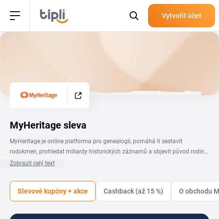
Vytvořit účet
MyHeritage sleva
MyHeritage je online platforma pro genealogii, pomáhá ti sestavit
rodokmen, prohledat miliardy historických záznamů a objevit původ rodiny
díky DNA testu. A s MyHeritage slevovým kódem se k předplatnému i k
Zobrazit celý text
testovací DNA sadě dostaneš za výhodnější cenu. Na této stránce najdeš
aktuální kupón MyHeritage i ověřené slevové kódy na předplatné nebo na
Slevové kupóny + akce
Cashback (až 15 %)
O obchodu M
nástroje pro oživení starých fotografií. Stačí kód zkopírovat, vložit ho v
košíku do pole pro slevu a dokončit objednávku za nižší cenu.