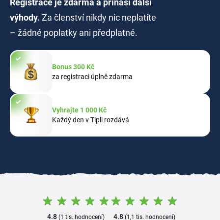
Registrace je zdarma a přináší další
výhody.
Za členství nikdy nic neplatíte
– žádné poplatky ani předplatné.
Bonus 300 Kč
za registraci úplně zdarma
Vyhrajte 1 000 Kč
Každý den v Tipli rozdává
4.8
4.8
(1 tis. hodnocení)
(1,1 tis. hodnocení)