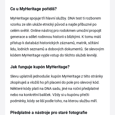
Co u MyHeritage pořídíš?
MyHeritage spojuje tři hlavní služby. DNA test ti rozborem
vzorku ze slin ukáže etnický původ a najde příbuzné po
celém světě. Online nástroj pro rodokmen umožní propojit
generace a sdílet rodinnou historii s blízkými. K tomu máš
přístup k databázi historických záznamů, matrik, sčítání
lidu, lodních seznamů a dobových dokumentů. Se slevovým
kódem MyHeritage vyjde vstup do těchto služeb levněji.
Jak funguje kupón MyHeritage?
Slevu uplatníš jednoduše: kupón MyHeritage z této stránky
zkopíruješ a vložíš ho při placení do pole pro slevový kód.
Některé kódy platí na DNA sadu, jiné na roční předplatné
nebo na konkrétní balíček. Vždy si u kupónu přečti
podmínky, kódy se liší podle toho, na kterou službu míří.
Předplatné a nástroje pro staré fotografie