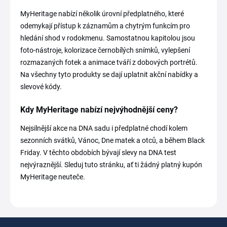
MyHeritage nabízí několik úrovní předplatného, které
odemykají přístup k záznamům a chytrým funkcím pro
hledání shod v rodokmenu. Samostatnou kapitolou jsou
foto-nástroje, kolorizace černobílých snímků, vylepšení
rozmazaných fotek a animace tváří z dobových portrétů.
Na všechny tyto produkty se dají uplatnit akční nabídky a
slevové kódy.
Kdy MyHeritage nabízí nejvýhodnější ceny?
Nejsilnější akce na DNA sadu i předplatné chodí kolem
sezonních svátků, Vánoc, Dne matek a otců, a během Black
Friday. V těchto obdobích bývají slevy na DNA test
nejvýraznější. Sleduj tuto stránku, ať ti žádný platný kupón
MyHeritage neuteče.