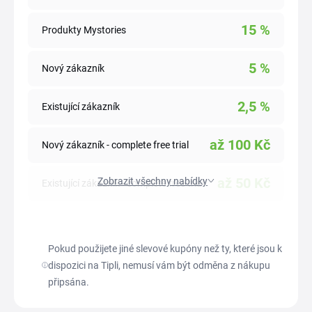
15
%
Produkty Mystories
5
%
Nový zákazník
2,5
%
Existující zákazník
až
100
Kč
Nový zákazník - complete free trial
až
50
Kč
Zobrazit všechny nabídky
Existující zákazník - complete free trial
Pokud použijete jiné slevové kupóny než ty, které jsou k
dispozici na Tipli, nemusí vám být odměna z nákupu
připsána.