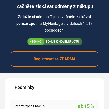
Začněte získávat odměny z nákupů
Založte si účet na Tipli a začněte získávat
peníze zpět
na MyHeritage a v dalších 1 517
obchodech.
+300 KČ
BONUS K NOVÉMU ÚČTU
Registrovat se ZDARMA
Podmínky
až
15
%
Peníze zpět z nákupu