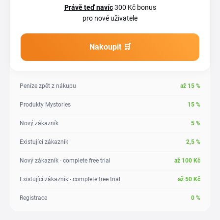
Právě teď navíc
300 Kč bonus
pro nové uživatele
Nakoupit 🛒
Peníze zpět z nákupu
až
15
%
Produkty Mystories
15
%
Nový zákazník
5
%
Existující zákazník
2,5
%
Nový zákazník - complete free trial
až
100
Kč
Existující zákazník - complete free trial
až
50
Kč
Registrace
0
%