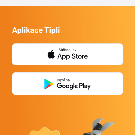
Aplikace Tipli
Stáhnout v
Nyní na