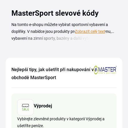
MasterSport slevové kódy
Na tomto e-shopu můžete vybírat sportovní vybavení a
doplňky. V nabídce jsou produkty pro fitness a posilovnu,
Zobrazit celý text
vybavení na zimní sporty, bazény a další vybavení na různé
sporty. Nové sportovní potřeby vás mohou vyjít levněji.
Stačí, když uplatníte
MasterSport slevový kód
v nákupním
košíku. Dále máte možnost ušetřit peníze tím způsobem, že
budete vybírat zlevněné zboží z kategorie Výprodej.
Nejlepší tipy, jak ušetřit při nakupování v
Zákazníci, kteří nakoupí nad určitou částku, dosáhnou na
obchodě MasterSport
dopravu zdarma.
Výprodej
Vybírejte zlevněné produkty v kategorii Výprodej a
ušetříte peníze.