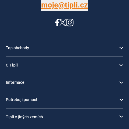
moje@tipli.cz
Top obchody
O Tipli
Informace
Potřebuji pomoct
Tipli v jiných zemích