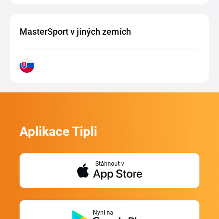
MasterSport v jiných zemích
Aplikace Tipli
Stáhnout v
Nyní na