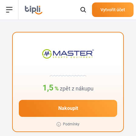
Vytvořit účet
1,5
%
zpět z nákupu
Nakoupit
Podmínky