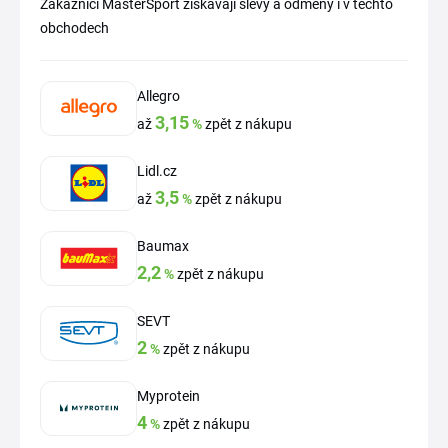
Zákazníci MasterSport získavají slevy a odměny i v těchto
obchodech
Allegro
3,15
až
%
zpět z nákupu
Lidl.cz
3,5
až
%
zpět z nákupu
Baumax
2,2
%
zpět z nákupu
SEVT
2
%
zpět z nákupu
Myprotein
4
%
zpět z nákupu