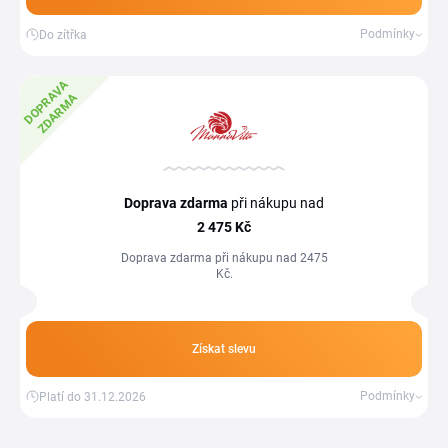
Podmínky
Do zítřka
D
O
P
R
A
V
A
Z
D
A
R
M
A
Doprava zdarma
při nákupu nad
2
475 Kč
Doprava zdarma při nákupu nad 2475
Kč.
Získat slevu
Podmínky
Platí do 31.12.2026