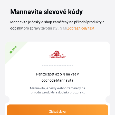
Mannavita slevové kódy
Mannavita je český e-shop zaměřený na přírodní produkty a
doplňky pro zdravý životní styl. S Mannavita slevovým
Zobrazit celý text
kupónem nakoupíš z tohoto sortimentu výhodněji, ať už
doplňuješ běžnou stravu vitamíny a minerály, nebo zkoušíš
novinky v oblasti přírodní výživy a wellness péče. Na této
SLEVA
stránce najdeš aktuální kupóny, akční nabídky a sezónní
výprodeje obchodu mannavita.cz. Mannavita slevový kód
stačí zkopírovat a vložit v košíku do pole pro kupón ještě
před dokončením objednávky. Přehled kódů průběžně
Peníze zpět až
5 %
na vše v
aktualizujeme, takže ti neuteče žádná zajímavá sleva ani
obchodě Mannavita
limitovaná promo akce.
Mannavita je český e-shop zaměřený na
přírodní produkty a doplňky pro zdravý
životní styl. S Mannavita slevovým
kupónem nakoupíš z tohoto...
Získat slevu