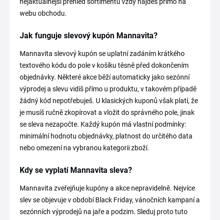
nejaktuálnější přehled sortimentu vždy najdeš přímo na
webu obchodu.
Jak funguje slevový kupón Mannavita?
Mannavita slevový kupón se uplatní zadáním krátkého
textového kódu do pole v košíku těsně před dokončením
objednávky. Některé akce běží automaticky jako sezónní
výprodej a slevu vidíš přímo u produktu, v takovém případě
žádný kód nepotřebuješ. U klasických kuponů však platí, že
je musíš ručně zkopírovat a vložit do správného pole, jinak
se sleva nezapočte. Každý kupón má vlastní podmínky:
minimální hodnotu objednávky, platnost do určitého data
nebo omezení na vybranou kategorii zboží.
Kdy se vyplatí Mannavita sleva?
Mannavita zveřejňuje kupóny a akce nepravidelně. Nejvíce
slev se objevuje v období Black Friday, vánočních kampaní a
sezónních výprodejů na jaře a podzim. Sleduj proto tuto