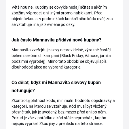
Většinou ne. Kupóny se obvykle nedají sčítat s akčním
zbožím, výprodeji ani jinými promo nabídkami. Před
objednávkou si v podmínkách konkrétního kódu ověř, zda
se vztahuje i na již zlevněné položky.
Jak často Mannavita přidává nové kupóny?
Mannavita zveřejňuje slevy nepravidelně, výrazně častěji
během sezónních kampaní (Black Friday, Vánoce, jarní a
podzimní výprodej). Mimo tato období se objevují spíš
dlouhodobé akce na vybrané kategorie.
Co dělat, když mi Mannavita slevový kupón
nefunguje?
Zkontroluj platnost kódu, minimální hodnotu objednávky a
kategorii, na kterou se vztahuje. Kód musí být vložený
přesně tak, jak je uvedený, bez mezer před ani po něm.
Pokud je vše v pořádku a kód stále neprochází, kupón
nejspíš vypršel. Zkus jiný z přehledu na této stránce.