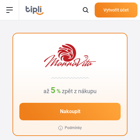
Vytvořit účet
5
až
%
zpět z nákupu
Nakoupit
Podmínky