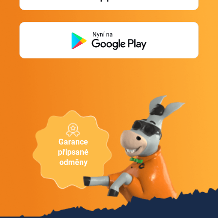
Nyní na
Garance
připsané
odměny