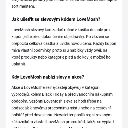
sortimentem.
Jak ušetřit se slevovým kódem LoveMosh?
LoveMosh slevový kód zadáš ručně v košíku do pole pro
kupón ještě před dokončením objednávky. Po vložení se
přepočítá celková částka a uvidíš novou cenu. Každý kupón
mívá vlastní podmínky, proto si u nabídky vždy ověř, na
které produkty nebo kategorie platí a do kdy je možné ho
uplatnit.
Kdy LoveMosh nabízí slevy a akce?
Akce u LoveMoshe se nejčastěji objevují v kategorii
výprodejů, kolem Black Friday a před vánočním nákupním
obdobím. Sezónní LoveMosh sleva se hodí třeba na
podsedák k novému pracovnímu místu nebo na cestovní
polštář před dovolenou. Newsletter posílá registrovaným
zákazníkům vlastní LoveMosh promo kód, takže se vyplatí