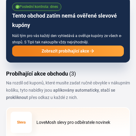
nebo opěrku k domácí kanceláři, vybíráš z produktů doporučovaných
Poslední kontrola: dnes
fyzioterapeuty a chiropraktiky.
Tento obchod zatím nemá ověřené slevové
kupóny
Náš tým pro vás každý den vyhledává a ověřuje kupóny ze všech e-
shopů.
S Tipli tak nakoupíte vždy nejvýhodněji.
Zobrazit probíhající akce
Probíhající akce obchodu
(3)
Na rozdíl od kuponů, které musíte zadat ručně obvykle v nákupním
košíku, tyto nabídky jsou
aplikovány automaticky, stačí se
prokliknout
přes odkaz u každé z nich.
LoveMosh slevy pro odběratele novinek
Sleva