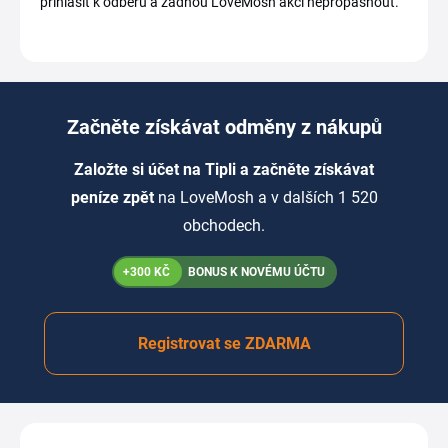
přihlásit k odběru a žádnou LoveMosh akci nepropásnout.
Začněte získávat odměny z nákupů
Založte si účet na Tipli a začněte získávat
peníze zpět
na LoveMosh a v dalších 1 520
obchodech.
+300 KČ
BONUS K NOVÉMU ÚČTU
Registrovat se ZDARMA