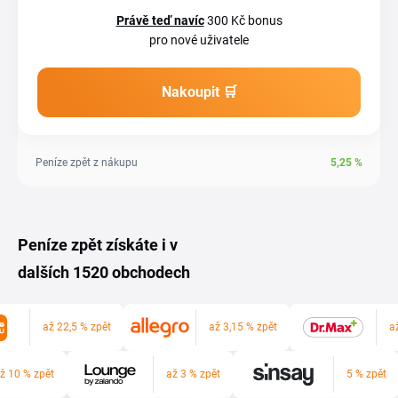
Právě teď navíc
300 Kč bonus
pro nové uživatele
Nakoupit 🛒
Peníze zpět z nákupu
5,25
%
Peníze zpět získáte i v
dalších 1520 obchodech
až 22,5 % zpět
až 3,15 % zpět
a
ž 10 % zpět
až 3 % zpět
5 % zpět