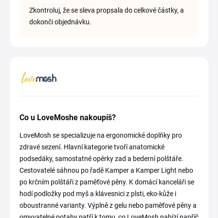
Zkontroluj, že se sleva propsala do celkové částky, a
dokonči objednávku.
Co u LoveMoshe nakoupíš?
LoveMosh se specializuje na ergonomické doplňky pro
zdravé sezení. Hlavní kategorie tvoří anatomické
podsedáky, samostatné opěrky zad a bederní polštáře.
Cestovatelé sáhnou po řadě Kamper a Kamper Light nebo
po krčním polštáři z paměťové pěny. K domácí kanceláři se
hodí podložky pod myš a klávesnici z plsti, eko-kůže i
oboustranné varianty. Výplně z gelu nebo paměťové pěny a
omyvatelné potahy patří k tomu, co LoveMosh nabízí napříč