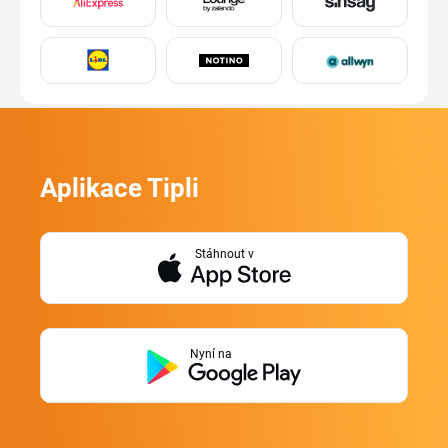
Aplikace Tipli
Stáhnout v
Nyní na