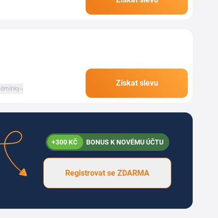
min Primulus a kloubní...
Získat slevu
dmínky
+300 KČ
BONUS K NOVÉMU ÚČTU
Registrovat se ZDARMA