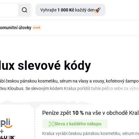
Vyhrajte
1 000 Kč
každý den
omunitní úlovky
nové
lux slevové kódy
ábí českou pánskou kosmetiku, sérum na vlasy a vousy, kofeinový šampon, 
živu Kloubus. Se slevovým kódem Kralux pořídíš tuhle péči o sebe za výho
uální promo kód Kralux, které stačí zkopírovat a vložit v košíku. Přehled 
Peníze zpět
10 %
na vše v obchodě Kral
Sleva z každého nákupu
Kralux vyrábí českou pánskou kosmetiku, sérum na