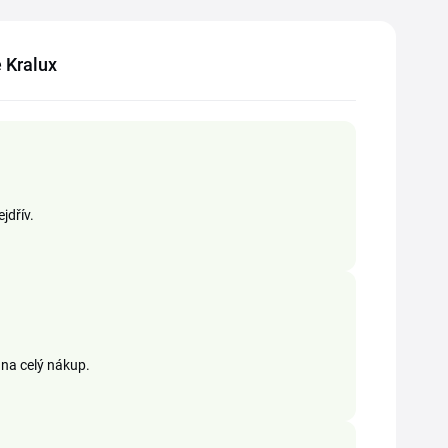
ě Kralux
jdřív.
 na celý nákup.