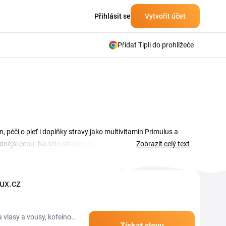
Přihlásit se
Vytvořit účet
Přidat Tipli do prohlížeče
péči o pleť i doplňky stravy jako multivitamin Primulus a
dnější cenu. Na této stránce najdeš ověřené kupóny, slevové
Zobrazit celý text
aktualizujeme, takže se sem vyplatí vracet před každým
ux.cz
 vlasy a vousy, kofeinový
Získat slevu