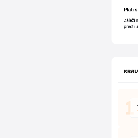
Platí 
Záleží 
přečti 