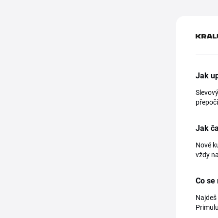
Jak up
Slevový
přepočí
Jak ča
Nové ku
vždy na
Co se 
Najdeš 
Primulu