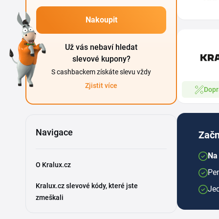
Nakoupit
Už vás nebaví hledat
slevové kupony?
S cashbackem získáte slevu vždy
Zjistit více
Dopr
Navigace
Začn
Na 
O Kralux.cz
Pen
Kralux.cz slevové kódy, které jste
Je
zmeškali