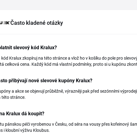
Často kladené otázky
latnit slevový kód Kralux?
 kód Kralux zkopíruj na této stránce a vlož ho v košíku do pole pro slev
tá celková cena. Každý kód má vlastní podmínky, proto si u kupónu zkontr
sto přibývají nové slevové kupóny Kralux?
póny a akce se objevují průběžně, výrazněji pak před sezónními výprodeji
 této stránce.
na Kralux dá koupit?
tu pánskou péči vyrobenou v Česku, od séra na vousy přes kofeinový šam
s i kloubní výživu Kloubus.