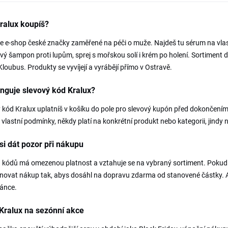
ralux koupíš?
je e-shop české značky zaměřené na péči o muže. Najdeš tu sérum na vlas
vý šampon proti lupům, sprej s mořskou solí i krém po holení. Sortiment d
Kloubus. Produkty se vyvíjejí a vyrábějí přímo v Ostravě.
nguje slevový kód Kralux?
 kód Kralux uplatníš v košíku do pole pro slevový kupón před dokončením
vlastní podmínky, někdy platí na konkrétní produkt nebo kategorii, jindy n
si dát pozor při nákupu
 kódů má omezenou platnost a vztahuje se na vybraný sortiment. Pokud p
ovat nákup tak, abys dosáhl na dopravu zdarma od stanovené částky. Ak
ránce.
Kralux na sezónní akce