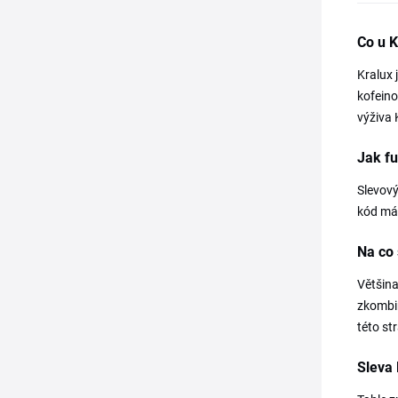
Co u K
Kralux 
kofeino
výživa 
Jak fu
Slevový
kód má 
Na co 
Většina
zkombin
této st
Sleva 