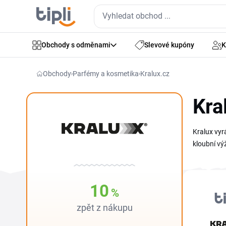
Obchody s odměnami
Slevové kupóny
K
Obchody
Parfémy a kosmetika
Kralux.cz
Kra
Kralux vyr
kloubní vý
kódy i akt
nákupem.
10
%
zpět z nákupu