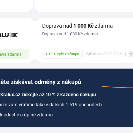
šampon, péči o pleť i doplňky stravy jako multivita
Doprava nad
1
000 Kč
zdarma
Doprava nad 1 000 Kč zdarma
|
ava zdarma
+ 10 % zpět z nákupu
Platí do 09.08.2026
Po
ěte získávat odměny z nákupů
Kralux.cz získejte až 10 % z každého nákupu
íze vám vrátíme také v dalších 1 519 obchodech
dnoduché a úplně zdarma