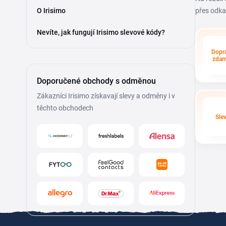
O Irisimo
přes odka
Nevíte, jak fungují Irisimo slevové kódy?
Dopr
zdar
Doporučené obchody s odměnou
Zákazníci Irisimo získavají slevy a odměny i v
těchto obchodech
Sle