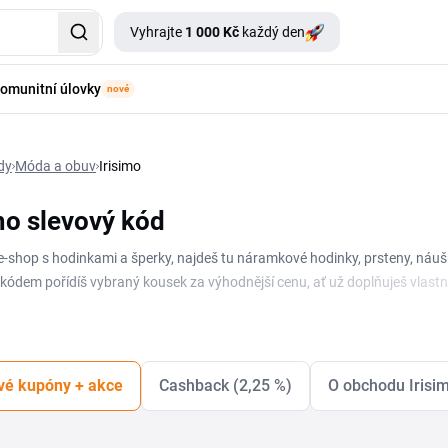
Vyhrajte
1 000 Kč
každý den
omunitní úlovky
nové
dy
Móda a obuv
Irisimo
mo slevový kód
e e-shop s hodinkami a šperky, najdeš tu náramkové hodinky, prsteny, náuš
kódem pořídíš vybraný kousek za výhodnější cenu, ať už doplňuješ vlastní
imo a probíhající akce najdeš v přehledu na této stránce. Kód stačí zkopír
 objednávky. Pravidelně sleduj stránku, ať ti neuteče žádná výhodná nabíd
vé kupóny + akce
Cashback (2,25 %)
O obchodu Irisi