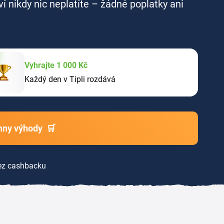
ví nikdy nic neplatíte – žádné poplatky ani
Vyhrajte 1 000 Kč
Každý den v Tipli rozdává
chny výhody
🛒
z cashbacku