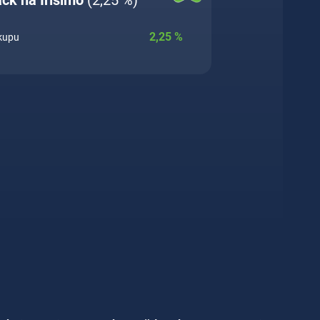
2,25
%
ákupu