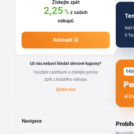
Získejte zpět
2,25
%
z vašich
Ten
nákupů
Náš 
S Tip
Nakoupit 🛒
Už vás nebaví hledat slevové kupony?
Využijte cashback a získejte peníze
zpět z každého nákupu
Pe
Zjistit více
Zí
Navigace
Probíh
Na rozdíl