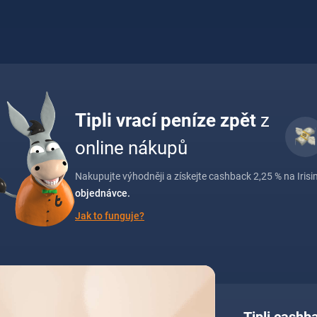
Tipli vrací peníze zpět
z
online nákupů
Nakupujte výhodněji a získejte cashback 2,25 % na Irisim
objednávce.
Jak to funguje?
Tipli cashb