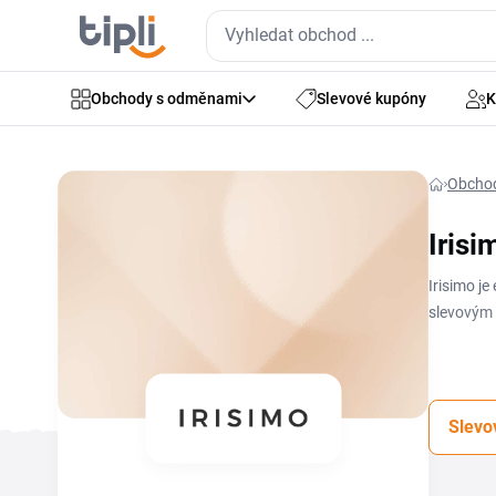
Obchody s odměnami
Slevové kupóny
K
Obcho
Irisi
Irisimo j
slevovým 
kupón Iris
uplatní u
Slevo