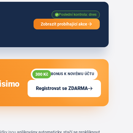
Poslední kontrola: dnes
Zobrazit probíhající akce
300 Kč
BONUS K NOVÉMU ÚČTU
risimo
Registrovat se ZDARMA
bídky jsou
aplikovány automaticky, stačí se prokliknout