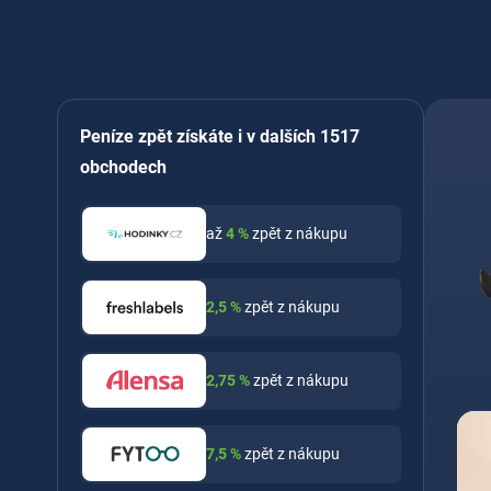
Peníze zpět získáte i v dalších 1517
obchodech
až
4
%
zpět z nákupu
2,5
%
zpět z nákupu
2,75
%
zpět z nákupu
7,5
%
zpět z nákupu