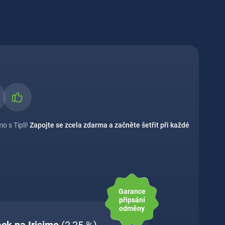
o s Tipli!
Zapojte se zcela zdarma a začněte šetřit při každé
Garance
připsání
odměny
ack na Irisimo
(2,25 %)