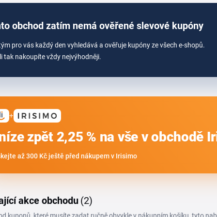
to obchod zatím nemá ověřené slevové kupóny
tým pro vás každý den vyhledává a ověřuje kupóny ze všech e-shopů.
li tak nakoupíte vždy nejvýhodněji.
+
níze zpět 2,25 % na vše v obchodě I
skejte až 300 Kč ještě před nákupem v Irisimo
ající akce obchodu
(2)
 od kuponů, které musíte zadat ručně obvykle v nákupním košíku, tyto na