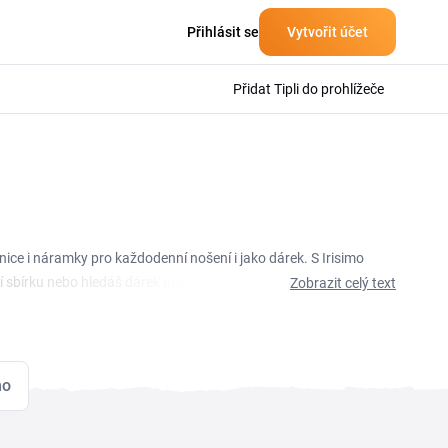
Přihlásit se
Vytvořit účet
Přidat Tipli do prohlížeče
nice i náramky pro každodenní nošení i jako dárek. S Irisimo
 sbírku nebo hledáš dárek pro blízké. Aktuální slevový
Zobrazit celý text
ovat a vložit v košíku do pole pro slevový kód, sleva se pak
ka na hodinky ani šperky.
mo