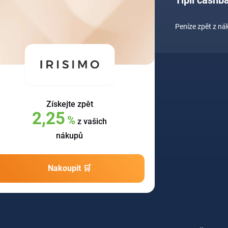
Peníze zpět z n
Získejte zpět
2,25
%
z vašich
nákupů
Nakoupit 🛒