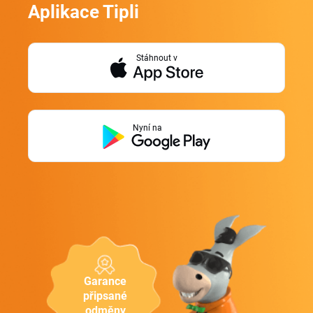
Aplikace Tipli
Stáhnout v
Nyní na
Garance
připsané
odměny