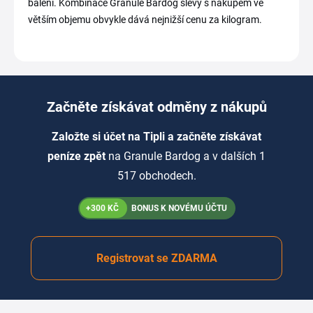
balení. Kombinace Granule Bardog slevy s nákupem ve
větším objemu obvykle dává nejnižší cenu za kilogram.
Začněte získávat odměny z nákupů
Založte si účet na Tipli a začněte získávat
peníze zpět
na Granule Bardog a v dalších 1
517 obchodech.
+300 KČ
BONUS K NOVÉMU ÚČTU
Registrovat se ZDARMA