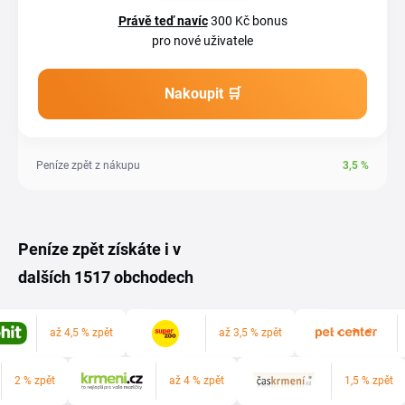
Právě teď navíc
300 Kč bonus
pro nové uživatele
Nakoupit 🛒
Peníze zpět z nákupu
3,5
%
Peníze zpět získáte i v
dalších 1517 obchodech
až 4,5 % zpět
až 3,5 % zpět
2 % zpět
až 4 % zpět
1,5 % zpět