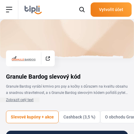
Vytvořit účet
Granule Bardog slevový kód
Granule Bardog vyrábí krmivo pro psy a kočky s důrazem na kvalitu obsahu
a snadnou stravitelnost, a s Granule Bardog slevovým kódem pořídíš pytel
granulí za výhodnější cenu. Na této stránce najdeš aktuální slevové kupóny,
Zobrazit celý text
akce i tipy, jak na nákupu krmiva ušetřit. Stačí vybrat kód, který se hodí k tvé
objednávce, a uplatnit ho v košíku. Granule Bardog se zaměřuje na recepty
Slevové kupóny + akce
Cashback (3,5 %)
O obchodu Gra
pro každodenní krmení čtyřnohých mazlíčků, takže s Granule Bardog slevou
doplníš zásoby granulí pro psa i kočku bez zbytečného přeplácení.