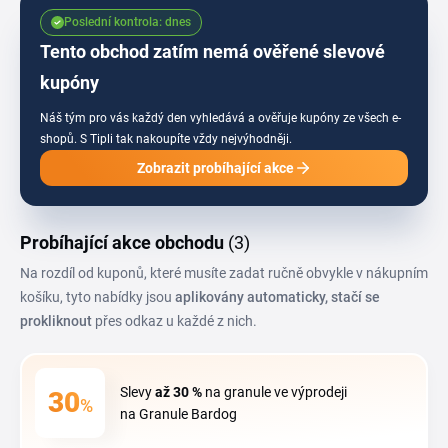
Poslední kontrola: dnes
Tento obchod zatím nemá ověřené slevové
kupóny
Náš tým pro vás každý den vyhledává a ověřuje kupóny ze všech e-
shopů.
S Tipli tak nakoupíte vždy nejvýhodněji.
Zobrazit probíhající akce
Probíhající akce obchodu
(3)
Na rozdíl od kuponů, které musíte zadat ručně obvykle v nákupním
košíku, tyto nabídky jsou
aplikovány automaticky, stačí se
prokliknout
přes odkaz u každé z nich.
Slevy
až 30 %
na granule ve výprodeji
30
%
na Granule Bardog