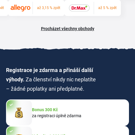
pět
až 3,15 % zpět
až 5 % zpět
Procházet všechny obchody
Registrace je zdarma a přináší další
výhody.
Za členství nikdy nic neplatíte
– žádné poplatky ani předplatné.
Bonus 300 Kč
za registraci úplně zdarma