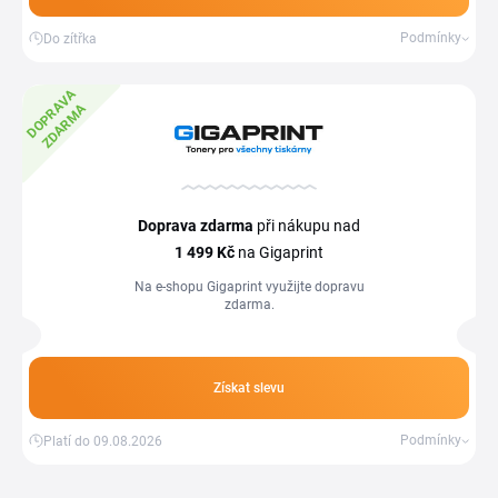
Podmínky
Do zítřka
D
O
P
R
A
V
A
Z
D
A
R
M
A
Doprava zdarma
při nákupu nad
1
499 Kč
na Gigaprint
Na e-shopu Gigaprint využijte dopravu
zdarma.
Získat slevu
Podmínky
Platí do 09.08.2026