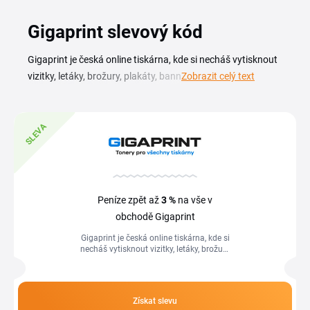
Gigaprint slevový kód
Gigaprint je česká online tiskárna, kde si necháš vytisknout
vizitky, letáky, brožury, plakáty, bannery, samolepky i
Zobrazit celý text
fotoknihy. Díky Gigaprint slevovému kódu zaplatíš za svou
tiskovou zakázku méně, stačí zkopírovat kód z této stránky
a vložit ho v košíku před dokončením objednávky. Aktuální
SLEVA
slevy a slevové kódy Gigaprint najdeš v přehledu na této
stránce. Ať řešíš firemní tiskoviny, nebo osobní projekt,
dostupný slevový kupón Gigaprint uplatníš při dokončení
objednávky a snížíš tak konečnou cenu. I menší sleva se u
Peníze zpět až
3 %
na vše v
většího nákladu projeví na výsledné částce.
obchodě Gigaprint
Gigaprint je česká online tiskárna, kde si
necháš vytisknout vizitky, letáky, brožury,
plakáty, bannery, samolepky i fotoknihy.
Díky Gigaprint...
Získat slevu