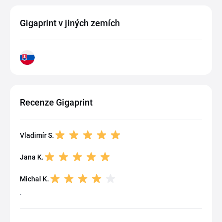
Gigaprint v jiných zemích
Recenze Gigaprint
Vladimír S.
Jana K.
Michal K.
.