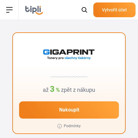
Vytvořit účet
3
až
%
zpět z nákupu
Nakoupit
Podmínky