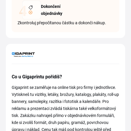
Dokončení
objednávky
Zkontroluj přepočítanou částku a dokonči nákup.
Co u Gigaprintu pořídíš?
Gigaprint se zaměřuje na online tisk pro firmy i jednotlivce.
Vytiskneš tu vizitky, letáky, brožury, katalogy, plakáty, roll-up
bannery, samolepky, razítka i fototisk a kalendáře. Pro
reklamu a prezentaci zvládá tiskárna také velkoformátový
tisk. Zakázku nahraješ přímo v objednávkovém formuláři,
kde si zvolíš formát, druh papíru, gramáž, povrchovou
úpravu i náklad. Cenu tak máš pod kontrolou ještě před