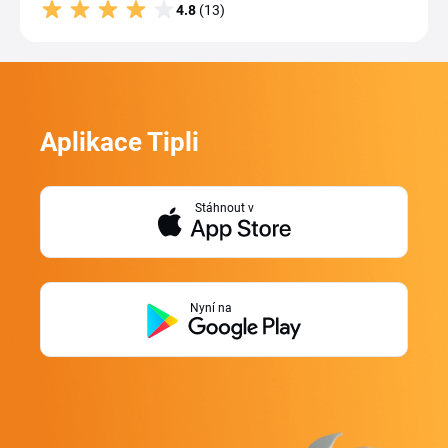
4.8
(13)
Aplikace Tipli
Stáhnout v
Nyní na