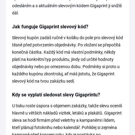
odesláním a s aktuálním slevovým kódem Gigaprint ji snížíš
dál.
Jak funguje Gigaprint slevový kód?
Slevový kupón zadáš ručně v košíku do pole pro slevový kód
těsně před potvrzením objednávky. Po vložení se přepočítá
konečná částka. Každý kód má vlastní podmínky, někdy
platí na konkrétní typ produktu, jindy od určité hodnoty
objednávky nebo po omezenou dobu. Podmínky si proto u
každého kupónu zkontroluj, ať máš jistotu, že Gigaprint
slevový kód na tvou zakázku sedí.
Kdy se vyplatí sledovat slevy Gigaprintu?
U tisku roste úspora s objemem zakázky, takže slevu oceníš
hlavně u větších nákladů vizitek, letáků a plakátů. Gigaprint
sleva se hodí firmám před veletrhy a kampaněmi i lidem,
kteří plánují fotoknihu nebo kalendář. Pohlídej si zejména
kampaně před koncem roku, kdy je poptávka po